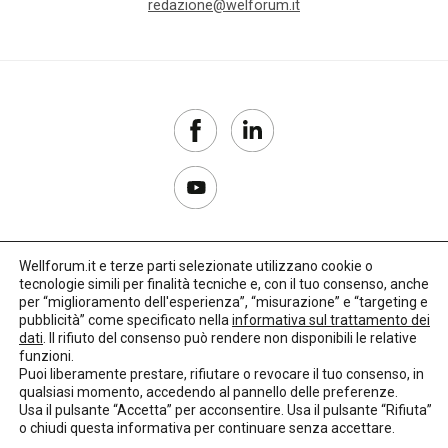
redazione@welforum.it
Wellforum.it e terze parti selezionate utilizzano cookie o
tecnologie simili per finalità tecniche e, con il tuo consenso, anche
Copyright 2017–2026
per “miglioramento dell'esperienza”, “misurazione” e “targeting e
pubblicità” come specificato nella
informativa sul trattamento dei
Privacy Policy
dati
. Il rifiuto del consenso può rendere non disponibili le relative
funzioni.
Impostazioni cookie
Puoi liberamente prestare, rifiutare o revocare il tuo consenso, in
qualsiasi momento, accedendo al pannello delle preferenze.
🌳
Credits:
LO Studio
Usa il pulsante “Accetta” per acconsentire. Usa il pulsante “Rifiuta”
o chiudi questa informativa per continuare senza accettare.