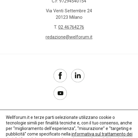
C.F. 97294540154
Via Venti Settembre 24
20123 Milano
T.
02 46764276
redazione@welforum.it
Wellforum.it e terze parti selezionate utilizzano cookie o
tecnologie simili per finalità tecniche e, con il tuo consenso, anche
Copyright 2017–2026
per “miglioramento dell'esperienza”, “misurazione” e “targeting e
pubblicità” come specificato nella
informativa sul trattamento dei
Privacy Policy