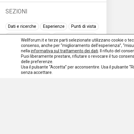
SEZIONI
Dati e ricerche
Esperienze
Punti di vista
Normativa nazionale
Normativa regionale
Wellforum.it e terze parti selezionate utilizzano cookie o tecno
consenso, anche per “miglioramento dell'esperienza”, “misur
Normativa europea
Rassegna normativa
nella
informativa sul trattamento dei dati
. Il rifiuto del con
Puoi liberamente prestare, rifiutare o revocare il tuo conse
I seminari di Welforum
Eventi
delle preferenze.
Usa il pulsante “Accetta” per acconsentire. Usa il pulsante “
Spazio ai promotori
senza accettare.