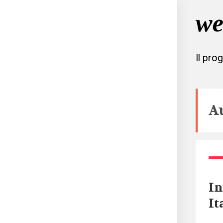
Il pro
A
In
It