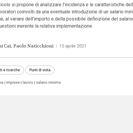
ticolo si propone di analizzare l’incidenza e le caratteristiche del
avoratori coinvolti da una eventuale introduzione di un salario mi
e, al variare dell’importo e della possibile definizione del salari
uestioni inerente la relativa implementazione.
ni Cai
Paolo Naticchioni
|
15 aprile 2021
ti e ricerche
Punti di vista
pa
imprese
lavoro
salario minimo