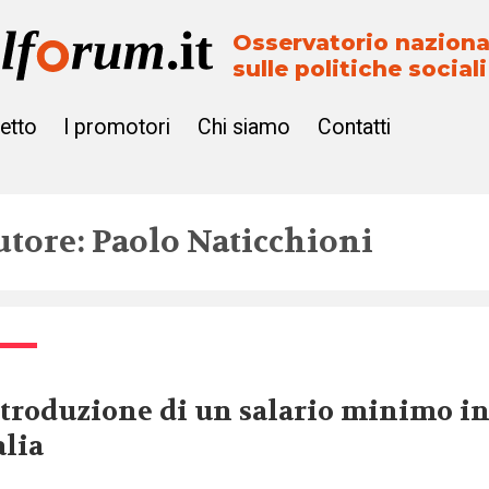
Osservatorio naziona
sulle politiche sociali
getto
I promotori
Chi siamo
Contatti
utore: Paolo Naticchioni
troduzione di un salario minimo i
alia