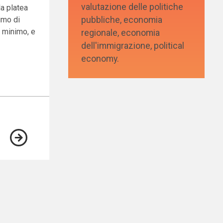
valutazione delle politiche
la platea
pubbliche, economia
nimo di
o minimo, e
regionale, economia
dell'immigrazione, political
economy.