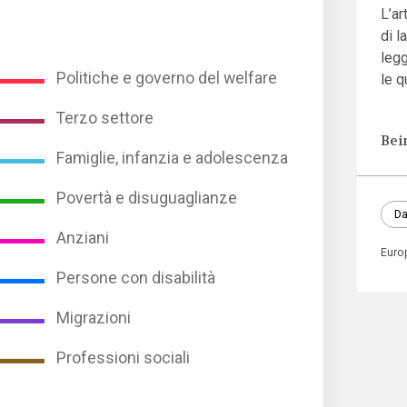
L’ar
di l
legg
Politiche e governo del welfare
le q
Terzo settore
Bei
Famiglie, infanzia e adolescenza
Povertà e disuguaglianze
Da
Anziani
Euro
Persone con disabilità
Migrazioni
Professioni sociali