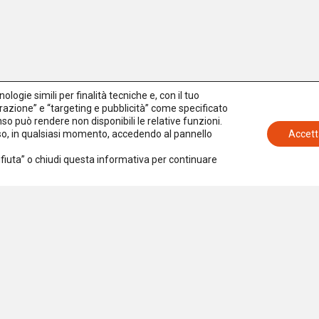
logie simili per finalità tecniche e, con il tuo
azione” e “targeting e pubblicità” come specificato
senso può rendere non disponibili le relative funzioni.
nso, in qualsiasi momento, accedendo al pannello
Accett
Rifiuta” o chiudi questa informativa per continuare
Iscriviti alla newsletter
Accetto la
Privacy Policy