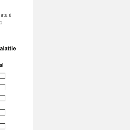
cata è
no