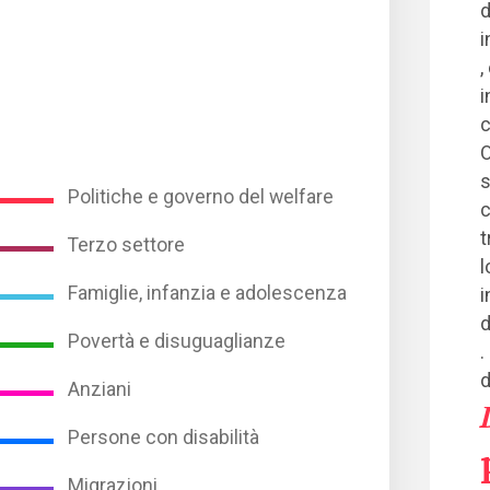
d
i
,
i
c
O
s
Politiche e governo del welfare
c
t
Terzo settore
l
Famiglie, infanzia e adolescenza
i
d
Povertà e disuguaglianze
.
d
Anziani
Persone con disabilità
Migrazioni