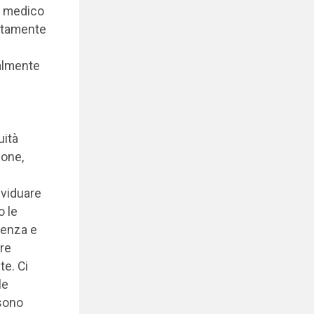
n medico
litamente
almente
uità
ione,
ividuare
o le
lenza e
ere
te. Ci
le
 sono