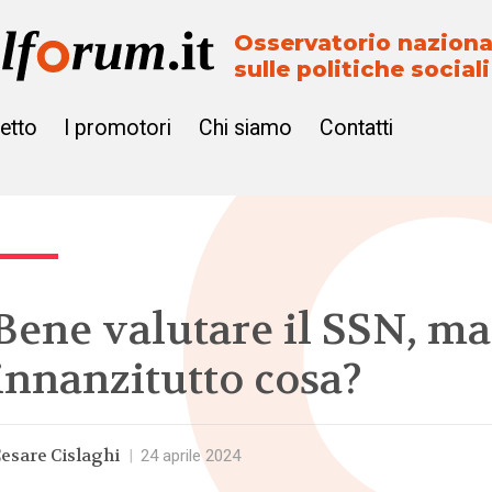
Osservatorio naziona
sulle politiche sociali
getto
I promotori
Chi siamo
Contatti
Bene valutare il SSN, ma
innanzitutto cosa?
esare Cislaghi
|
24 aprile 2024