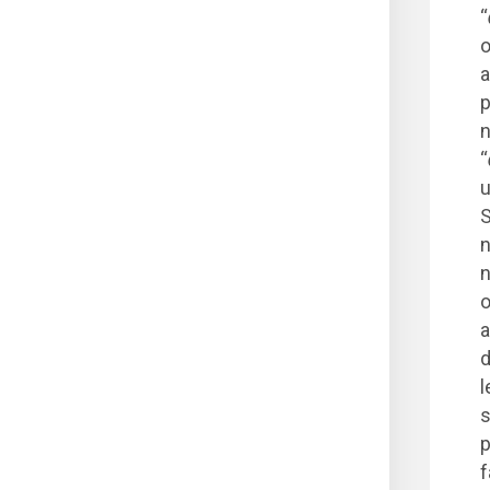
“
o
a
p
n
“
u
S
n
n
o
a
d
l
s
p
f