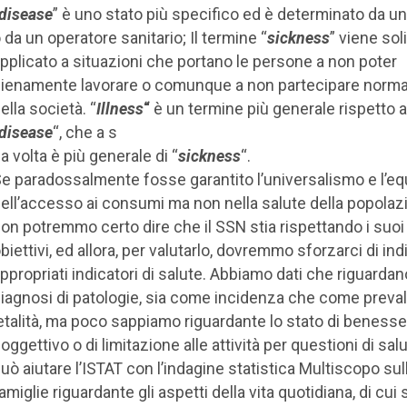
disease
” è uno stato più specifico ed è determinato da u
 da un operatore sanitario; Il termine “
sickness
” viene so
pplicato a situazioni che portano le persone a non poter
ienamente lavorare o comunque a non partecipare norm
ella società. “
Illness
“
è un termine più generale rispetto a
disease
“, che a s
a volta è più generale di “
sickness
“.
e paradossalmente fosse garantito l’universalismo e l’eq
ell’accesso ai consumi ma non nella salute della popolaz
on potremmo certo dire che il SSN stia rispettando i suoi
biettivi, ed allora, per valutarlo, dovremmo sforzarci di ind
ppropriati indicatori di salute. Abbiamo dati che riguardan
iagnosi di patologie, sia come incidenza che come preva
etalità, ma poco sappiamo riguardante lo stato di beness
oggettivo o di limitazione alle attività per questioni di salu
uò aiutare l’ISTAT con l’indagine statistica Multiscopo sul
amiglie riguardante gli aspetti della vita quotidiana, di cui