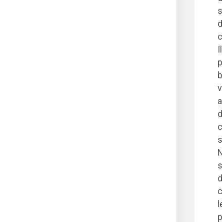
s
d
c
I
p
b
v
a
d
c
s
N
s
d
c
l
p