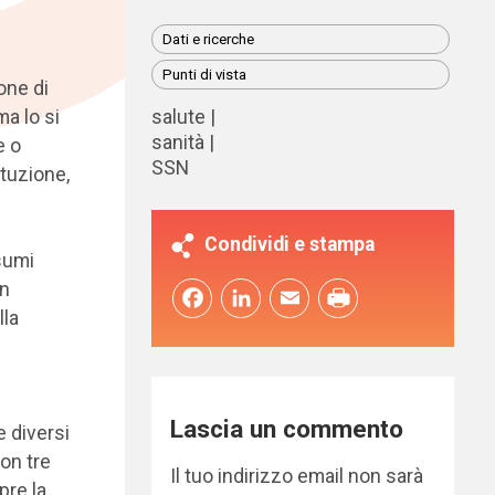
Dati e ricerche
Punti di vista
one di
ma lo si
salute
sanità
e o
SSN
ituzione,
Condividi e stampa
nsumi
in
Facebook
LinkedIn
Email
lla
Lascia un commento
 diversi
on tre
Il tuo indirizzo email non sarà
pre la