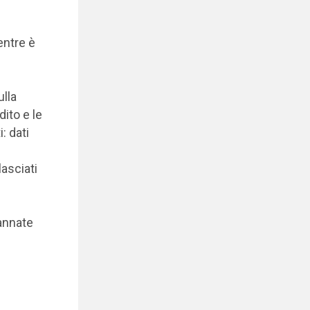
entre è
ulla
ito e le
: dati
lasciati
 annate