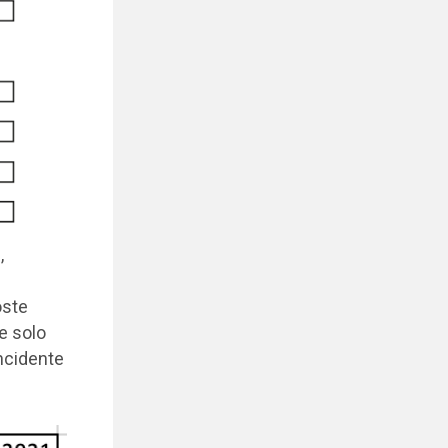
,
oste
e solo
ncidente