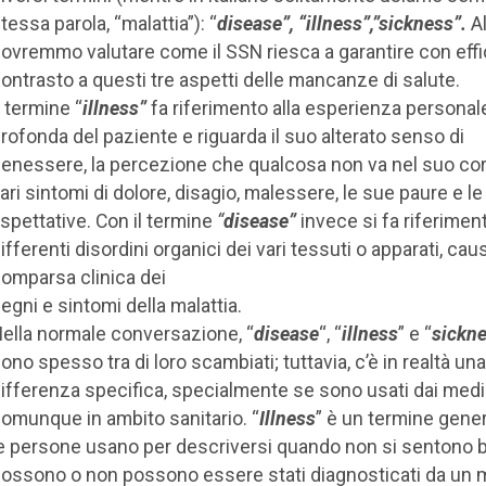
tessa parola, “malattia”): “
disease”, “illness”,”sickness”.
Al
ovremmo valutare come il SSN riesca a garantire con effic
ontrasto a questi tre aspetti delle mancanze di salute.
l termine “
illness”
fa riferimento alla esperienza personal
rofonda del paziente e riguarda il suo alterato senso di
enessere, la percezione che qualcosa non va nel suo cor
ari sintomi di dolore, disagio, malessere, le sue paure e l
spettative. Con il termine
“
disease”
invece si fa riferiment
ifferenti disordini organici dei vari tessuti o apparati, cau
omparsa clinica dei
egni e sintomi della malattia.
ella normale conversazione, “
disease
“, “
illness
” e “
sickn
ono spesso tra di loro scambiati; tuttavia, c’è in realtà una
ifferenza specifica, specialmente se sono usati dai medi
omunque in ambito sanitario. “
Illness
” è un termine gene
e persone usano per descriversi quando non si sentono 
ossono o non possono essere stati diagnosticati da un 