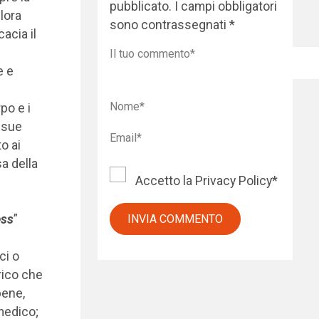
pubblicato.
I campi obbligatori
lora
sono contrassegnati
*
acia il
e e
po e i
e sue
o ai
sa della
Accetto la
Privacy Policy
*
ess
”
ci o
rico che
bene,
medico;