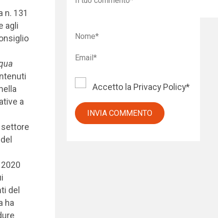
a n. 131
 agli
onsiglio
qua
ontenuti
Accetto la
Privacy Policy
*
nella
ative a
 settore
 del
l 2020
i
ti del
a ha
dure