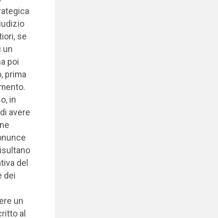
rategica
iudizio
iori, se
i un
a poi
o, prima
amento.
o, in
di avere
one
ronunce
isultano
tiva del
e dei
cere un
itto al