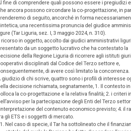
l fine di comprendere quali possono essere i pregiudizi e
he ancora possono circondare la co-progettazione, in par
renderemo di seguito, ancorché in forma necessariamen
intetica, una recentissima pronuncia del giudice amminis
igure (Tar Liguria, sez. I, 3 maggio 2024, n. 310).
l ricorso in oggetto, accolto dai giudici amministrativi liguri
resentato da un soggetto lucrativo che ha contestato la
ecisione della Regione Liguria di ricorrere agli istituti giuri
ooperativi disciplinati dal Codice del Terzo settore e,
onseguentemente, di avere così limitato la concorrenza.
 giudizio di chi scrive, quattro sono i profili di interesse 
ella decisione richiamata, segnatamente, 1. Il contesto in 
olloca la co-progettazione e la relativa finalità; 2. i criteri i
ell’avviso per la partecipazione degli Enti del Terzo settor
’interpretazione del contenuto economico previsto; 4. il r
ra gli ETS e i soggetti di mercato.
Nel caso di specie, il Tar ha sottolineato che il finanzi