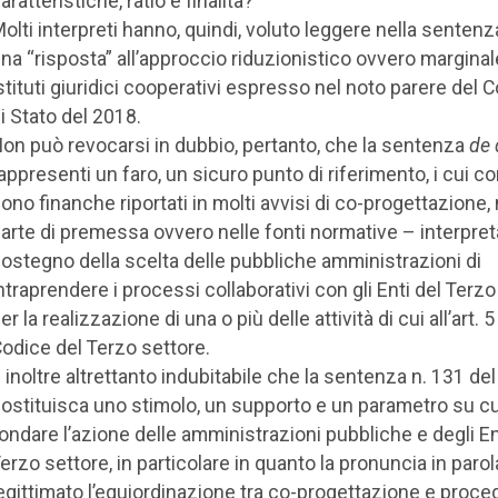
aratteristiche, ratio e finalità?
olti interpreti hanno, quindi, voluto leggere nella sentenz
na “risposta” all’approccio riduzionistico ovvero marginale
stituti giuridici cooperativi espresso nel noto parere del C
i Stato del 2018.
on può revocarsi in dubbio, pertanto, che la sentenza
de 
appresenti un faro, un sicuro punto di riferimento, i cui c
ono finanche riportati in molti avvisi di co-progettazione, 
arte di premessa ovvero nelle fonti normative – interpret
ostegno della scelta delle pubbliche amministrazioni di
ntraprendere i processi collaborativi con gli Enti del Terzo
er la realizzazione di una o più delle attività di cui all’art. 5
odice del Terzo settore.
 inoltre altrettanto indubitabile che la sentenza n. 131 de
ostituisca uno stimolo, un supporto e un parametro su cu
ondare l’azione delle amministrazioni pubbliche e degli En
erzo settore, in particolare in quanto la pronuncia in parol
egittimato l’equiordinazione tra co-progettazione e proce