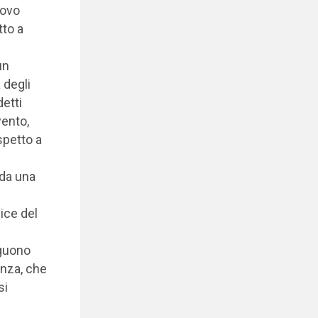
uovo
tto a
un
 degli
detti
vento,
ispetto a
 da una
dice del
eguono
enza, che
si