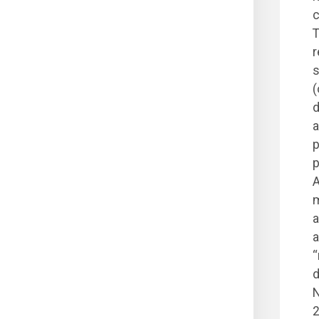
c
T
r
s
(
d
a
p
p
A
m
a
a
“
d
N
2