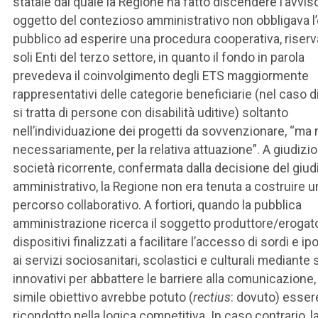
statale dal quale la Regione ha fatto discendere l’avvis
oggetto del contezioso amministrativo non obbligava l
pubblico ad esperire una procedura cooperativa, riserva
soli Enti del terzo settore, in quanto il fondo in parola
prevedeva il coinvolgimento degli ETS maggiormente
rappresentativi delle categorie beneficiarie (nel caso d
si tratta di persone con disabilità uditive) soltanto
nell’individuazione dei progetti da sovvenzionare, “ma 
necessariamente, per la relativa attuazione”. A giudizio
società ricorrente, confermata dalla decisione del giud
amministrativo, la Regione non era tenuta a costruire u
percorso collaborativo. A fortiori, quando la pubblica
amministrazione ricerca il soggetto produttore/erogato
dispositivi finalizzati a facilitare l’accesso di sordi e i
ai servizi sociosanitari, scolastici e culturali mediante 
innovativi per abbattere le barriere alla comunicazione,
simile obiettivo avrebbe potuto (
rectius
: dovuto) esser
ricondotto nella logica competitiva. In caso contrario, l