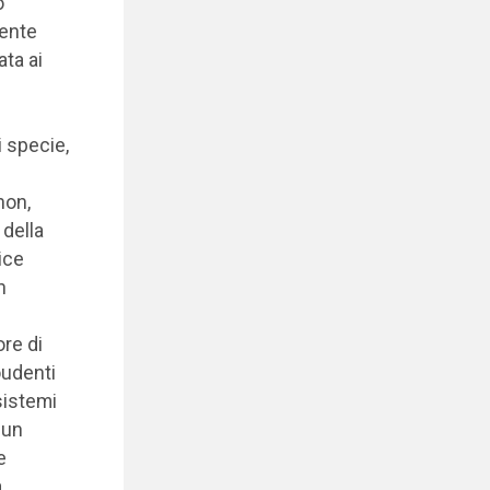
o
’ente
ta ai
i specie,
non,
 della
ice
n
re di
poudenti
sistemi
 un
e
a