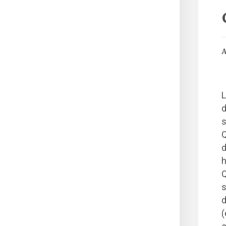
A
L
d
s
Q
d
h
Q
s
d
(