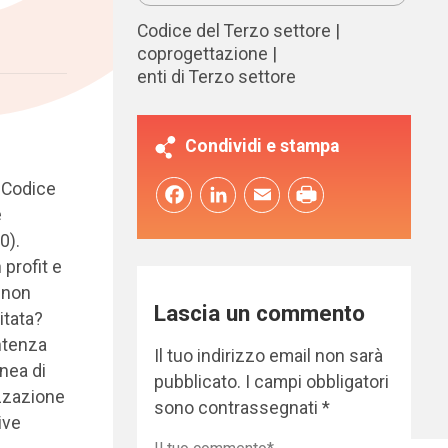
Codice del Terzo settore
coprogettazione
enti di Terzo settore
Condividi e stampa
l Codice
Facebook
LinkedIn
Email
e
0).
 profit e
 non
Lascia un commento
itata?
ntenza
Il tuo indirizzo email non sarà
inea di
pubblicato.
I campi obbligatori
izzazione
sono contrassegnati
*
ive