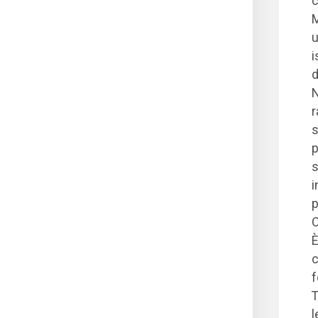
c
M
u
i
d
N
r
s
p
s
i
p
C
È
c
f
T
l