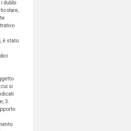
 i dubbi
ticolare,
te
trativo
, è stato
dici
oggetto
cui si
ndicati
e; 3.
apporto
amento