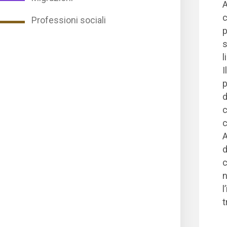
A
c
Professioni sociali
p
s
l
I
p
d
c
c
A
d
c
n
l
t