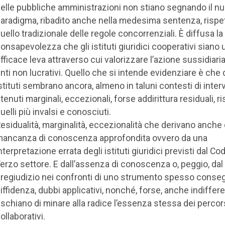
elle pubbliche amministrazioni non stiano segnando il n
aradigma, ribadito anche nella medesima sentenza, rispe
uello tradizionale delle regole concorrenziali. È diffusa la
onsapevolezza che gli istituti giuridici cooperativi siano 
fficace leva attraverso cui valorizzare l’azione sussidiaria
nti non lucrativi. Quello che si intende evidenziare è che 
stituti sembrano ancora, almeno in taluni contesti di inter
itenuti marginali, eccezionali, forse addirittura residuali, r
uelli più invalsi e conosciuti.
esidualità, marginalità, eccezionalità che derivano anche
ancanza di conoscenza approfondita ovvero da una
nterpretazione errata degli istituti giuridici previsti dal Co
erzo settore. E dall’assenza di conoscenza o, peggio, dal
regiudizio nei confronti di uno strumento spesso cons
iffidenza, dubbi applicativi, nonché, forse, anche indiffer
ischiano di minare alla radice l’essenza stessa dei percor
ollaborativi.