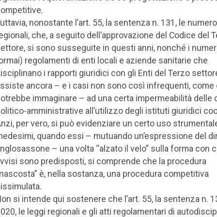
ompetitive.
uttavia, nonostante l’art. 55, la sentenza n. 131, le numer
egionali, che, a seguito dell’approvazione del Codice del 
ettore, si sono susseguite in questi anni, nonché i numer
ormai) regolamenti di enti locali e aziende sanitarie che
isciplinano i rapporti giuridici con gli Enti del Terzo settore
ssiste ancora – e i casi non sono così infrequenti, come c
otrebbe immaginare – ad una certa impermeabilità delle 
olitico-amministrative all’utilizzo degli istituti giuridici co
nzi, per vero, si può evidenziare un certo uso strumental
edesimi, quando essi – mutuando un’espressione del dir
nglosassone – una volta “alzato il velo” sulla forma con cu
vvisi sono predisposti, si comprende che la procedura
nascosta” è, nella sostanza, una procedura competitiva
issimulata.
on si intende qui sostenere che l’art. 55, la sentenza n. 1
020, le leggi regionali e gli atti regolamentari di autodiscip