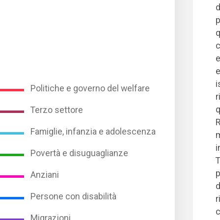
d
p
q
c
e
e
i
Politiche e governo del welfare
r
q
Terzo settore
R
Famiglie, infanzia e adolescenza
m
i
Povertà e disuguaglianze
T
p
Anziani
d
Persone con disabilità
r
c
Migrazioni