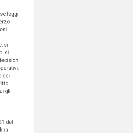
ose leggi
Terzo
osi
, si
i si
decisioni
operativi.
e dei
itto
i gli
31 del
lina