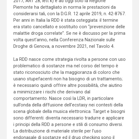
2017, ART 28, lett k) e ad oggi solo la Regione
Piemonte ha dettagliato in norma le prestazioni da
considerarsi tali, con la D.G.R. 12 aprile 2019, n. 42-8767.
Per anni in Italia la RDD è stata osteggiata: il termine
era stato cancellato e sostituito con “prevenzione delle
malattie droga correlate”. Se ne è discusso per la prima
volta quest’anno, nella Conferenza Nazionale sulle
Droghe di Genova, a novembre 2021, nel Tavolo 4.
La RDD nasce come strategia rivolta a persone con uso
problematico di sostanze ma nel corso del tempo è
stato riconosciuto che la maggioranza di coloro che
usano stupefacenti non ha bisogno di un trattamento;
è necessario quindi offrire altre possibilità, che aiutino
a minimizzare i rischi che derivano dal
comportamento. Nasce così la LDR, in particolare
sull’onda della diffusione dell’ecstasy nei contesti della
scena globale della musica elettronica. Target e bisogni
sono differenti: diventa necessario tradurre e applicare
i principi della RDD a persone e stili di consumo diversi.
La distribuzione di materiale sterile per l’uso
endonasale di sostanze ed il drug checking sono il