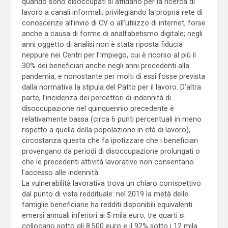
quando sono disoccupati si affidano per la ricerca di
lavoro a canali informali, privilegiando la propria rete di
conoscenze all’invio di CV o all’utilizzo di internet, forse
anche a causa di forme di analfabetismo digitale; negli
anni oggetto di analisi non è stata riposta fiducia
neppure nei Centri per l’Impiego, cui è ricorso al più il
30% dei beneficiari anche negli anni precedenti alla
pandemia, e nonostante per molti di essi fosse prevista
dalla normativa la stipula del Patto per il lavoro. D’altra
parte, l’incidenza dei percettori di indennità di
disoccupazione nel quinquennio precedente è
relativamente bassa (circa 6 punti percentuali in meno
rispetto a quella della popolazione in età di lavoro),
circostanza questa che fa ipotizzare che i beneficiari
provengano da periodi di disoccupazione prolungati o
che le precedenti attività lavorative non consentano
l’accesso alle indennità.
La vulnerabilità lavorativa trova un chiaro corrispettivo
dal punto di vista reddituale: nel 2019 la metà delle
famiglie beneficiarie ha redditi disponibili equivalenti
emersi annuali inferiori ai 5 mila euro, tre quarti si
collocano sotto gli 8.500 euro e il 92% sotto i 12 mila