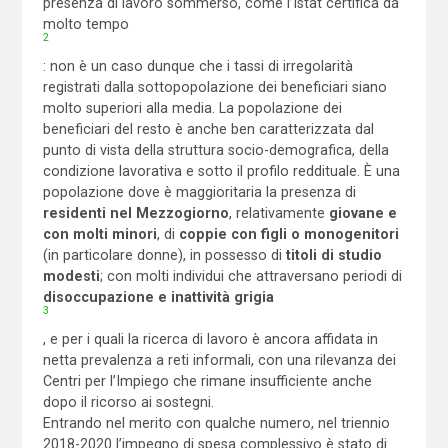
presenza di lavoro sommerso, come l’Istat certifica da
molto tempo
2
: non è un caso dunque che i tassi di irregolarità
registrati dalla sottopopolazione dei beneficiari siano
molto superiori alla media. La popolazione dei
beneficiari del resto è anche ben caratterizzata dal
punto di vista della struttura socio-demografica, della
condizione lavorativa e sotto il profilo reddituale. È una
popolazione dove è maggioritaria la presenza di
residenti nel Mezzogiorno
, relativamente
giovane e
con molti minori
, di
coppie con figli o monogenitori
(in particolare donne), in possesso di
titoli di studio
modesti
; con molti individui che attraversano periodi di
disoccupazione e inattività grigia
3
, e per i quali la ricerca di lavoro è ancora affidata in
netta prevalenza a reti informali, con una rilevanza dei
Centri per l’Impiego che rimane insufficiente anche
dopo il ricorso ai sostegni.
Entrando nel merito con qualche numero, nel triennio
2018-2020 l’impegno di spesa complessivo è stato di