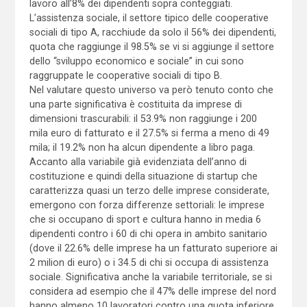
lavoro all’8% dei dipendenti sopra conteggiati.
L’assistenza sociale, il settore tipico delle cooperative
sociali di tipo A, racchiude da solo il 56% dei dipendenti,
quota che raggiunge il 98.5% se vi si aggiunge il settore
dello “sviluppo economico e sociale” in cui sono
raggruppate le cooperative sociali di tipo B.
Nel valutare questo universo va però tenuto conto che
una parte significativa è costituita da imprese di
dimensioni trascurabili: il 53.9% non raggiunge i 200
mila euro di fatturato e il 27.5% si ferma a meno di 49
mila; il 19.2% non ha alcun dipendente a libro paga.
Accanto alla variabile già evidenziata dell’anno di
costituzione e quindi della situazione di startup che
caratterizza quasi un terzo delle imprese considerate,
emergono con forza differenze settoriali: le imprese
che si occupano di sport e cultura hanno in media 6
dipendenti contro i 60 di chi opera in ambito sanitario
(dove il 22.6% delle imprese ha un fatturato superiore ai
2 milion di euro) o i 34.5 di chi si occupa di assistenza
sociale. Significativa anche la variabile territoriale, se si
considera ad esempio che il 47% delle imprese del nord
hanno almeno 10 lavoratori contro una quota inferiore