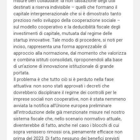
misure ben collaudate: la non tassazione degli utili
destinati a riserva indivisibile – quelli che formano il
capitale intergenerazionale che si è dimostrato tanto
prezioso nello sviluppo della cooperazione sociale –
sul modello cooperativo e la deducibilità fiscale degli
investimenti di capitale, mutuata dal regime delle
startup innovative. Tale modo di procedere, si noti per
inciso, rappresenta una forma apprezzabile di
approccio alla normazione, dal momento che valorizza
e combina istituti consolidati, riproponendoli alla base
di un’azione di innovazione istituzionale di grande
portata.
Il problema è che tutto ciò si è perduto nella fase
attuativa: non sono stati approvati i decreti che
dovrebbero disciplinare il regime dei controlli per le
imprese sociali non cooperative, non è stata nemmeno
avviata la notifica all’Unione europea preliminare
all’introduzione delle già menzionate misure nel nostro
sistema fiscale che, nello scenario normativo attuale,
diventerebbe di fatto, anche nel caso i blocchi di cui
sopra venissero rimossi ora, pienamente efficace non
prima del 2023. Di fatto nessuno dei benefici previsti