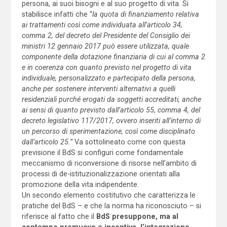
persona, ai suoi bisogni e al suo progetto di vita. Si
stabilisce infatti che “
l
a quota di finanziamento relativa
ai trattamenti così come individuata all’articolo 34,
comma 2, del decreto del Presidente del Consiglio dei
ministri 12 gennaio 2017 può essere utilizzata, quale
componente della dotazione finanziaria di cui al comma 2
e in coerenza con quanto previsto nel progetto di vita
individuale, personalizzato e partecipato della persona,
anche per sostenere interventi alternativi a quelli
residenziali purché erogati da soggetti accreditati, anche
ai sensi di quanto previsto dall’articolo 55, comma 4, del
decreto legislativo 117/2017, ovvero inseriti all’interno di
un percorso di sperimentazione, così come disciplinato
dall’articolo 25.”
Va sottolineato come con questa
previsione il BdS si configuri come fondamentale
meccanismo di riconversione di risorse nell’ambito di
processi di de-istituzionalizzazione orientati alla
promozione della vita indipendente.
Un secondo elemento costitutivo che caratterizza le
pratiche del BdS – e che la norma ha riconosciuto – si
riferisce al fatto che il
BdS presuppone, ma al
contempo promuove e incentiva, l’integrazione