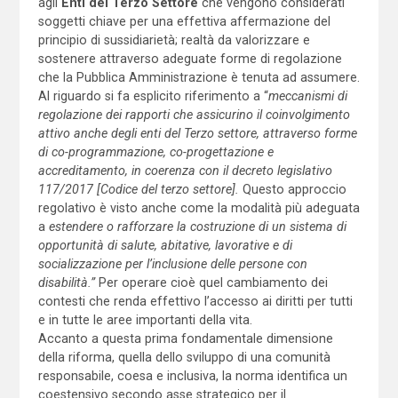
agli
Enti del Terzo Settore
che vengono considerati
soggetti chiave per una effettiva affermazione del
principio di sussidiarietà; realtà da valorizzare e
sostenere attraverso adeguate forme di regolazione
che la Pubblica Amministrazione è tenuta ad assumere.
Al riguardo si fa esplicito riferimento a “
meccanismi di
regolazione dei rapporti che assicurino il coinvolgimento
attivo anche degli enti del Terzo settore, attraverso forme
di co-programmazione, co-progettazione e
accreditamento, in coerenza con il decreto legislativo
117/2017 [Codice del terzo settore].
Questo approccio
regolativo è visto anche come la modalità più adeguata
a
estendere o rafforzare la costruzione di un sistema di
opportunità di salute, abitative, lavorative e di
socializzazione per l’inclusione delle persone con
disabilità.”
Per operare cioè quel cambiamento dei
contesti che renda effettivo l’accesso ai diritti per tutti
e in tutte le aree importanti della vita.
Accanto a questa prima fondamentale dimensione
della riforma, quella dello sviluppo di una comunità
responsabile, coesa e inclusiva, la norma identifica un
coestensivo secondo asse strategico per il