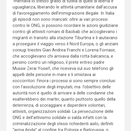
meritava lo stesso grado di tutela di quelli di libertà e
uguaglianza, liberando le attività umanitarie dall’accusa
di favoreggiamento dell’immigrazione illegale. In Italia
gli episodi non sono mancati: oltre ai vari processi
contro le ONG, si possono ricordare le azioni giudiziarie
contro gli attivisti romani di Baobab che accoglievano i
migranti in transito alla stazione Tiburtina e li aiutavano
a proseguire il viaggio verso il Nord Europa, o gli anziani
coniugi triestini Gian Andrea Franchi e Lorena Fornasir,
che accoglievano chi arrivava dalla rotta balcanica, e
persino contro un religioso, il prete eritreo padre
Mussie Zerai Yosief, che riceveva sul suo telefono gli
appelli delle persone in mare e li smistava ai
soccorritori. Finora i processi si sono sempre conclusi
con l’assoluzione degli imputati, ma l’obiettivo delle
autorità non è quello di arrivare a delle condanne che
esalterebbero dei martiri, quanto piuttosto quello della
deterrenza, di scoraggiare e disperdere volontari,
attivisti, organizzazioni solidali. La persecuzione delle
ONG e dell’attivismo solidale si salda infatti con la
criminalizzazione degli stessi richiedenti asilo, definiti
“arma ibrida” al confine tra Polonia e Bielorussia, o