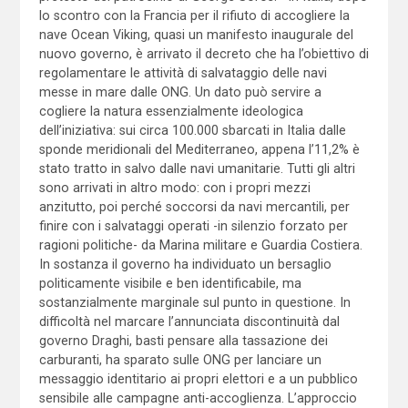
lo scontro con la Francia per il rifiuto di accogliere la
nave Ocean Viking, quasi un manifesto inaugurale del
nuovo governo, è arrivato il decreto che ha l’obiettivo di
regolamentare le attività di salvataggio delle navi
messe in mare dalle ONG. Un dato può servire a
cogliere la natura essenzialmente ideologica
dell’iniziativa: sui circa 100.000 sbarcati in Italia dalle
sponde meridionali del Mediterraneo, appena l’11,2% è
stato tratto in salvo dalle navi umanitarie. Tutti gli altri
sono arrivati in altro modo: con i propri mezzi
anzitutto, poi perché soccorsi da navi mercantili, per
finire con i salvataggi operati -in silenzio forzato per
ragioni politiche- da Marina militare e Guardia Costiera.
In sostanza il governo ha individuato un bersaglio
politicamente visibile e ben identificabile, ma
sostanzialmente marginale sul punto in questione. In
difficoltà nel marcare l’annunciata discontinuità dal
governo Draghi, basti pensare alla tassazione dei
carburanti, ha sparato sulle ONG per lanciare un
messaggio identitario ai propri elettori e a un pubblico
sensibile alle campagne anti-accoglienza. L’approccio