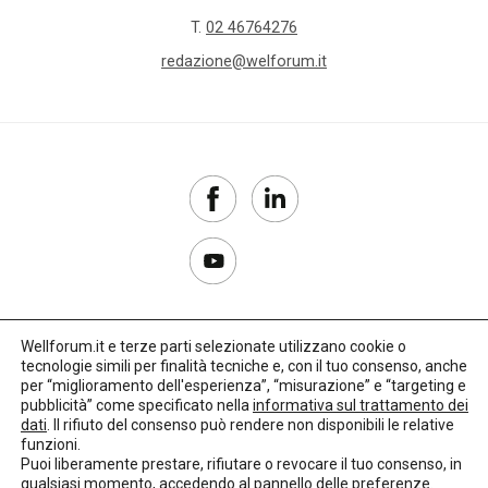
T.
02 46764276
redazione@welforum.it
Wellforum.it e terze parti selezionate utilizzano cookie o
tecnologie simili per finalità tecniche e, con il tuo consenso, anche
Copyright 2017–2026
per “miglioramento dell'esperienza”, “misurazione” e “targeting e
pubblicità” come specificato nella
informativa sul trattamento dei
Privacy Policy
dati
. Il rifiuto del consenso può rendere non disponibili le relative
funzioni.
Impostazioni cookie
Puoi liberamente prestare, rifiutare o revocare il tuo consenso, in
qualsiasi momento, accedendo al pannello delle preferenze.
🌳
Credits:
LO Studio