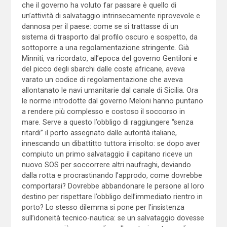
che il governo ha voluto far passare è quello di
un’attività di salvataggio intrinsecamente riprovevole e
dannosa per il paese: come se si trattasse di un
sistema di trasporto dal profilo oscuro e sospetto, da
sottoporre a una regolamentazione stringente. Già
Minniti, va ricordato, all’epoca del governo Gentiloni e
del picco degli sbarchi dalle coste africane, aveva
varato un codice di regolamentazione che aveva
allontanato le navi umanitarie dal canale di Sicilia. Ora
le norme introdotte dal governo Meloni hanno puntano
a rendere più complesso e costoso il soccorso in
mare. Serve a questo l’obbligo di raggiungere “senza
ritardi” il porto assegnato dalle autorità italiane,
innescando un dibattitto tuttora irrisolto: se dopo aver
compiuto un primo salvataggio il capitano riceve un
nuovo SOS per soccorrere altri naufraghi, deviando
dalla rotta e procrastinando l’approdo, come dovrebbe
comportarsi? Dovrebbe abbandonare le persone al loro
destino per rispettare l’obbligo dell’immediato rientro in
porto? Lo stesso dilemma si pone per l’insistenza
sull’idoneità tecnico-nautica: se un salvataggio dovesse