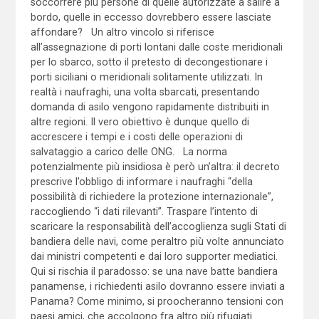
soccorrere più persone di quelle autorizzate a salire a
bordo, quelle in eccesso dovrebbero essere lasciate
affondare? Un altro vincolo si riferisce
all’assegnazione di porti lontani dalle coste meridionali
per lo sbarco, sotto il pretesto di decongestionare i
porti siciliani o meridionali solitamente utilizzati. In
realtà i naufraghi, una volta sbarcati, presentando
domanda di asilo vengono rapidamente distribuiti in
altre regioni. Il vero obiettivo è dunque quello di
accrescere i tempi e i costi delle operazioni di
salvataggio a carico delle ONG. La norma
potenzialmente più insidiosa è però un’altra: il decreto
prescrive l’obbligo di informare i naufraghi “della
possibilità di richiedere la protezione internazionale”,
raccogliendo “i dati rilevanti”. Traspare l’intento di
scaricare la responsabilità dell’accoglienza sugli Stati di
bandiera delle navi, come peraltro più volte annunciato
dai ministri competenti e dai loro supporter mediatici.
Qui si rischia il paradosso: se una nave batte bandiera
panamense, i richiedenti asilo dovranno essere inviati a
Panama? Come minimo, si proocheranno tensioni con
paesi amici, che accolgono fra altro più rifugiati