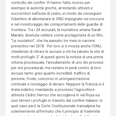
controllo dei confini. Vi hanno fatto ricorso per
esempio le autorità greche, arrestando attivisti e
soccorritori sull’isola di Lesbo, in modo da conseguire
l’obiettivo di allontanare le ONG impegnate nei soccorsi
e nel monitoraggio dei comportamenti delle guardie di
frontiera. Tra i 24 accusati, la nuotatrice siriana Sarah
Mardini, divenuta celebre come protagonista di un film,
“Le nuotatrici”, che ha passato tre mesi in carcere
preventivo nel 2018. Per loro si è mossa anche l’ONU,
chiedendo di ritirare le accuse a chi ha salvato la vita di
molti profughi. E’ di questi giorni la notizia di una prima
vittoria processuale, l’annullamento di uno dei processi
per vizi procedurali, ma restano in piedi contro di loro
accuse tanto gravi quanto incredibili: traffico di
persone, frode, concorso in un’organizzazione
criminale e riciclaggio di denaro. Neppure la Francia si è
tirata indietro, mandando a processo l’agricoltore-
attivista Cédric Herrou che accoglieva in val Roya sui
suoi terreni i profughi in transito dal confine italiano: in
quel caso però la Corte Costituzionale transalpina ha
solennemente affermato che il principio di fraternità