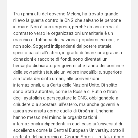
Tra i primi atti del governo Meloni, ha trovato grande
rilievo la guerra contro le ONG che salvano le persone
in mare. Non è una sorpresa, perché da anni ormai il
contrasto verso le organizzazioni umanitarie è un
marchio di fabbrica dei nazional-populismi europei, e
non solo. Soggetti indipendenti dal potere statale,
spesso basati all’estero, in grado di finanziarsi grazie a
donazioni e raccolte di fondi, sono diventati un
bersaglio dichiarato per governi che fanno dei confini e
della sovranità statuale un valore inscalfibile, superiore
alla tutela dei diritti umani, alle convenzioni
internazionali, alla Carta delle Nazioni Unite. Di solito
sono Stati autoritari, come la Russia di Putin o l’Iran
degli ayatollah a perseguitare le ONG, obbligandole a
chiudere o a spostarsi all’estero, ma anche governi a
guida sovranista come quello di Orbán in Ungheria
hanno messo nel mirino le organizzazioni
internazionali indipendenti: in quel caso un’università di
eccellenza come la Central European University, sotto il
pretesto del patrocinio di George Soros. In Italia, dopo