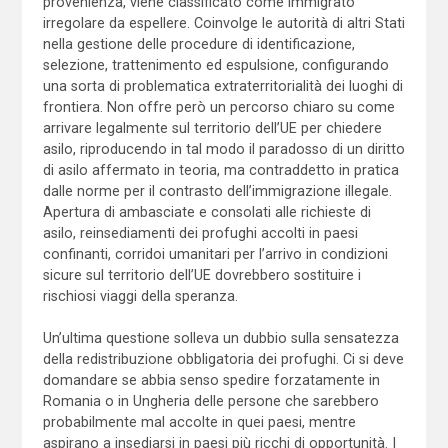
provenienza, viene classificato come immigrato
irregolare da espellere. Coinvolge le autorità di altri Stati
nella gestione delle procedure di identificazione,
selezione, trattenimento ed espulsione, configurando
una sorta di problematica extraterritorialità dei luoghi di
frontiera. Non offre però un percorso chiaro su come
arrivare legalmente sul territorio dell’UE per chiedere
asilo, riproducendo in tal modo il paradosso di un diritto
di asilo affermato in teoria, ma contraddetto in pratica
dalle norme per il contrasto dell’immigrazione illegale.
Apertura di ambasciate e consolati alle richieste di
asilo, reinsediamenti dei profughi accolti in paesi
confinanti, corridoi umanitari per l’arrivo in condizioni
sicure sul territorio dell’UE dovrebbero sostituire i
rischiosi viaggi della speranza.
Un’ultima questione solleva un dubbio sulla sensatezza
della redistribuzione obbligatoria dei profughi. Ci si deve
domandare se abbia senso spedire forzatamente in
Romania o in Ungheria delle persone che sarebbero
probabilmente mal accolte in quei paesi, mentre
aspirano a insediarsi in paesi più ricchi di opportunità. I