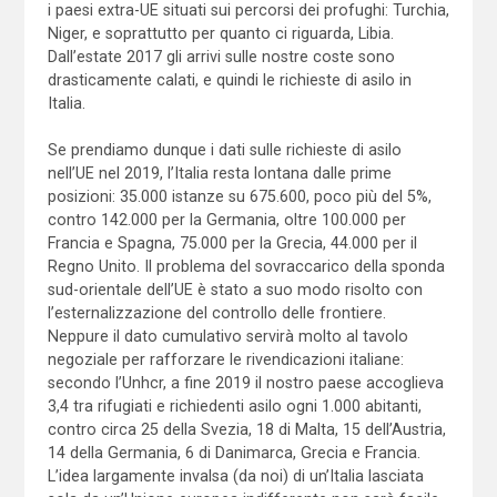
i paesi extra-UE situati sui percorsi dei profughi: Turchia,
Niger, e soprattutto per quanto ci riguarda, Libia.
Dall’estate 2017 gli arrivi sulle nostre coste sono
drasticamente calati, e quindi le richieste di asilo in
Italia.
Se prendiamo dunque i dati sulle richieste di asilo
nell’UE nel 2019, l’Italia resta lontana dalle prime
posizioni: 35.000 istanze su 675.600, poco più del 5%,
contro 142.000 per la Germania, oltre 100.000 per
Francia e Spagna, 75.000 per la Grecia, 44.000 per il
Regno Unito. Il problema del sovraccarico della sponda
sud-orientale dell’UE è stato a suo modo risolto con
l’esternalizzazione del controllo delle frontiere.
Neppure il dato cumulativo servirà molto al tavolo
negoziale per rafforzare le rivendicazioni italiane:
secondo l’Unhcr, a fine 2019 il nostro paese accoglieva
3,4 tra rifugiati e richiedenti asilo ogni 1.000 abitanti,
contro circa 25 della Svezia, 18 di Malta, 15 dell’Austria,
14 della Germania, 6 di Danimarca, Grecia e Francia.
L’idea largamente invalsa (da noi) di un’Italia lasciata