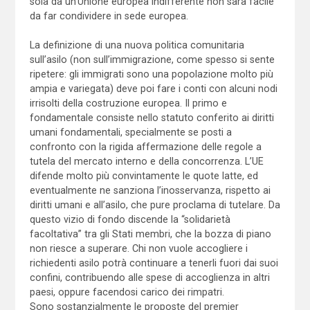
sola da un’Unione europea indifferente non sarà facile
da far condividere in sede europea.
La definizione di una nuova politica comunitaria
sull’asilo (non sull’immigrazione, come spesso si sente
ripetere: gli immigrati sono una popolazione molto più
ampia e variegata) deve poi fare i conti con alcuni nodi
irrisolti della costruzione europea. Il primo e
fondamentale consiste nello statuto conferito ai diritti
umani fondamentali, specialmente se posti a
confronto con la rigida affermazione delle regole a
tutela del mercato interno e della concorrenza. L’UE
difende molto più convintamente le quote latte, ed
eventualmente ne sanziona l’inosservanza, rispetto ai
diritti umani e all’asilo, che pure proclama di tutelare. Da
questo vizio di fondo discende la “solidarietà
facoltativa” tra gli Stati membri, che la bozza di piano
non riesce a superare. Chi non vuole accogliere i
richiedenti asilo potrà continuare a tenerli fuori dai suoi
confini, contribuendo alle spese di accoglienza in altri
paesi, oppure facendosi carico dei rimpatri.
Sono sostanzialmente le proposte del premier