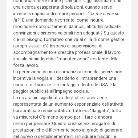
concordare delle strade praticabili. Oggi assistiamo ad
una ricerca esasperata di soluzioni, quando serve
invece la capacità di creare percorsi.
“Ok ma come si
fa?”
È una domanda ricorrente: come indurre,
modificare comportamenti dannosi, abitudini radicate,
convinzioni e sistema valoriali non adeguati? Su questo
c’è un bisogno formativo che va al di là di come gestire
i propri vissuti, c’è bisogno di supervisione, di
accompagnamento e crescita professionale. Il lavoro
sociale richiederebbe “manutenzione” costante della
forza lavoro.
La percezione di una disumanizzazione dei servizi non
incentiva la voglia e il desiderio di intraprendere una
carriera nel sociale. Il minutaggio dentro le RSA è la
peggior pubblicità all’impegno sociale.
La novità più significativa degli ultimi anni viene
rappresentata da un aumento esponenziale dell’attività
burocratica e rendicontativa. Tutto va “flaggato”, tutto
va misurato! C’è meno tempo per il fare e ancora
meno per pensare. Questo crea servizi erogatori di
prestazioni che difficilmente sono in grado di generare
del nuovo o semplicemente di individuare bisogni, e