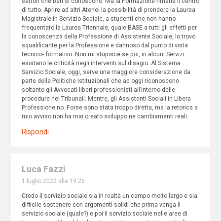
settori che ben si conoscono. Ma la Formazione rimane il centro
di tutto. Aprire ad altri Atenei la possibilità di prendere la Laurea
Magistrale in Servizio Sociale, a studenti che non hanno
frequentato la Laurea Triennale, quale BASE a tutti gli effetti per
la conoscenza della Professione di Assistente Sociale, lo trovo
squalificante per la Professione e dannoso dal punto di vista
tecnico- formativo. Non mi stupisce se poi, in alcuni Servizi
esistano le criticità negli interventi sul disagio. Al Sistema
Servizio Sociale, oggi, serve una maggiore considerazione da
parte delle Politiche Istituzionali che ad oggi riconoscono
soltanto gli Avvocati liberi professionisti all’interno delle
procedure nei Tribunali. Mentre, gli Assistenti Sociali in Libera
Professione no. Forse sono stata troppo diretta, ma la retorica a
mio avviso non ha mai creato sviluppo ne cambiamenti reali.
Rispondi
Luca Fazzi
1 luglio 2022 alle 19:26
Credo il servizio sociale sia in realtà un campo molto largo e sia
difficile sostenere con argomenti solidi che prima venga il
servizio sociale (quale?) e poi il servizio sociale nelle aree di