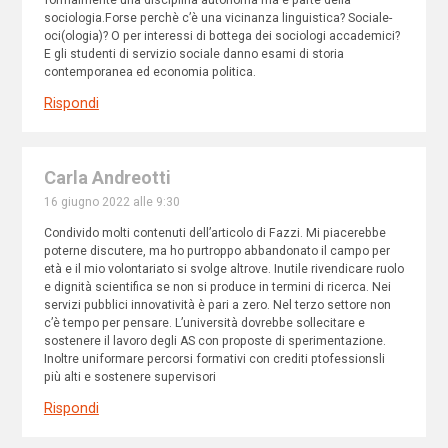
sociologia.Forse perchè c’è una vicinanza linguistica? Sociale-
oci(ologia)? O per interessi di bottega dei sociologi accademici?
E gli studenti di servizio sociale danno esami di storia
contemporanea ed economia politica.
Rispondi
Carla Andreotti
16 giugno 2022 alle 9:30
Condivido molti contenuti dell’articolo di Fazzi. Mi piacerebbe
poterne discutere, ma ho purtroppo abbandonato il campo per
età e il mio volontariato si svolge altrove. Inutile rivendicare ruolo
e dignità scientifica se non si produce in termini di ricerca. Nei
servizi pubblici innovatività è pari a zero. Nel terzo settore non
c’è tempo per pensare. L’università dovrebbe sollecitare e
sostenere il lavoro degli AS con proposte di sperimentazione.
Inoltre uniformare percorsi formativi con crediti ptofessionsli
più alti e sostenere supervisori
Rispondi