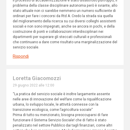
Il processo di accademizzazione è stato disastroso purtroppo, il
problema della classe disciplinare autonoma però è sviante, allo
stato attuale non ci sarebbe nemmeno un numero sufficiente di
ordinari per fare i concorsi da Rtd A. Credo la strada sia quella
del miglioramento della ricerca su cui diversi colleghi assistenti
sociali e non sono impegnati, anche se ancora in pochi, e della
costruzione di ponti e collaborazioni interdisciplinari nei
dipartimenti per superare gli steccati culturali e professionali
che continuano a dare come risultato una marginalizzazione del
servizio sociale.
Rispondi
Loretta Giacomozzi
29 giugno 2022 alle 12:00
“La pratica del servizio sociale è inoltre largamente assente
nelle aree di innovazione del welfare come la riqualificazione
urbana, lo sviluppo locale, le attività connesse con la
transizione ecologica, come l’agricoltura sociale”
Prima di tutto su menzionato, bisogna preoccuparsi di fare
funzionare il Sistema Servizio Sociale! che di fatto è stato
penalizzato nel settore Pubblico dai tagli finanziari, come altri