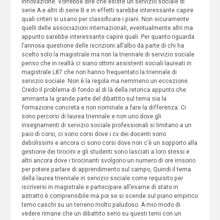
innovazione. Vorrebbe dire che esiste un servizio sociale di
serie A e altri di serie B e in effetti sarebbe interessante capire
quali criteri si usano per classificare i piani. Non sicuramente
quelli delle associazioni internazionali, eventualmente altri ma
appunto sarebbe interessante capire quali. Per quanto riguarda
l’annosa questione delle iscrizioni all’albo da parte di chi ha
scelto solo la magistrale.ma non la triennale di servizio sociale
penso che in realtà ci siano ottimi assistenti sociali laureati in
magistrale L87 che non hanno frequentato la triennale di
servizio sociale. Non è la regola ma nemmeno un eccezione.
Credo il problema di fondo al di là della retorica appunto che
ammanta la grande parte del dibattito sul tema sia la
formazione concreta e non nominale a fare la differenza. Ci
sono percorsi di laurea triennale e non uno dove gli
insegnamenti di servizio sociale professionali si limitano a un
paio di corsi, ci sono corsi dove i cv dei docenti sono
debolissimi e ancora ci sono corsi dove non c’è un sopporto alla
gestione dei tirocini e gli studenti sono lasciati a loro stessi e
altri ancora dove i tirocinanti svolgono un numero di ore irrisorio
per potere parlare di apprendimento sul campo, Quindi il tema
della laurea triennale in servizio sociale come requisito per
iscriversi in magistrale e partecipare all’esame di stato in
astratto è comprensibile ma poi se si scende sul piano empirico
temo caschi su un terreno molto paludoso. A mio modo di
vedere rimane che un dibattito serio su questi temi con un