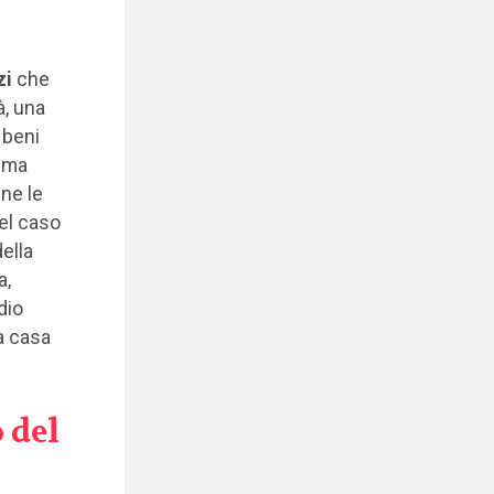
zi
che
à, una
 beni
rima
ine le
el caso
della
a,
dio
a casa
 del