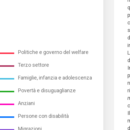
q
p
c
s
d
i
Politiche e governo del welfare
L
d
Terzo settore
I
p
Famiglie, infanzia e adolescenza
n
Povertà e disuguaglianze
r
m
Anziani
c
I
Persone con disabilità
m
d
Migrazioni