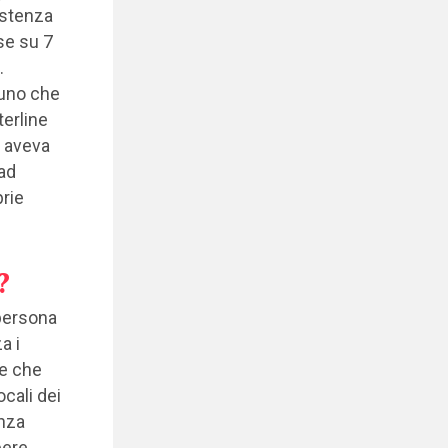
istenza
se su 7
.
suno che
terline
e aveva
 ad
prie
?
 persona
a i
ne che
ocali dei
enza
pere