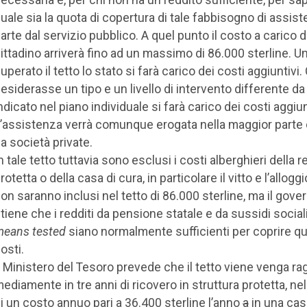
uale sia la quota di copertura di tale fabbisogno di assis
arte dal servizio pubblico. A quel punto il costo a carico d
ittadino arriverà fino ad un massimo di 86.000 sterline. Un
uperato il tetto lo stato si farà carico dei costi aggiuntivi.
esiderasse un tipo e un livello di intervento differente da
ndicato nel piano individuale si farà carico dei costi aggiun
’assistenza verrà comunque erogata nella maggior parte 
a società private.
n tale tetto tuttavia sono esclusi i costi alberghieri della 
rotetta o della casa di cura, in particolare il vitto e l’allogg
on saranno inclusi nel tetto di 86.000 sterline, ma il gove
itiene che i redditi da pensione statale e da sussidi social
eans tested
siano normalmente sufficienti per coprire qu
osti.
l Ministero del Tesoro prevede che il tetto viene venga ra
ediamente in tre anni di ricovero in struttura protetta, nel
i un costo annuo pari a 36.400 sterline l’anno
a
in una cas