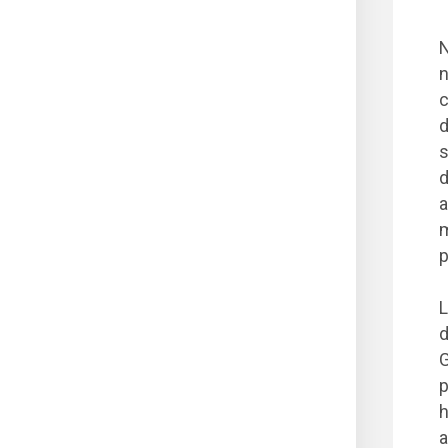
N
n
c
d
s
d
a
m
p
L
d
G
p
h
a