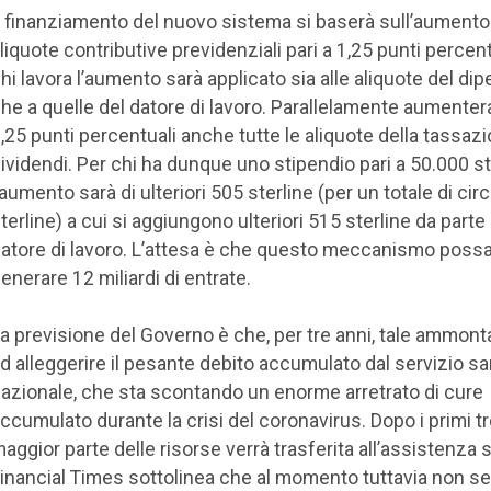
l finanziamento del nuovo sistema si baserà sull’aumento
liquote contributive previdenziali pari a 1,25 punti percent
hi lavora l’aumento sarà applicato sia alle aliquote del di
he a quelle del datore di lavoro. Parallelamente aumenter
,25 punti percentuali anche tutte le aliquote della tassaz
ividendi. Per chi ha dunque uno stipendio pari a 50.000 st
’aumento sarà di ulteriori 505 sterline (per un totale di cir
terline) a cui si aggiungono ulteriori 515 sterline da parte
atore di lavoro. L’attesa è che questo meccanismo poss
enerare 12 miliardi di entrate.
a previsione del Governo è che, per tre anni, tale ammont
d alleggerire il pesante debito accumulato dal servizio sa
azionale, che sta scontando un enorme arretrato di cure
ccumulato durante la crisi del coronavirus. Dopo i primi tr
aggior parte delle risorse verrà trasferita all’assistenza so
inancial Times sottolinea che al momento tuttavia non s