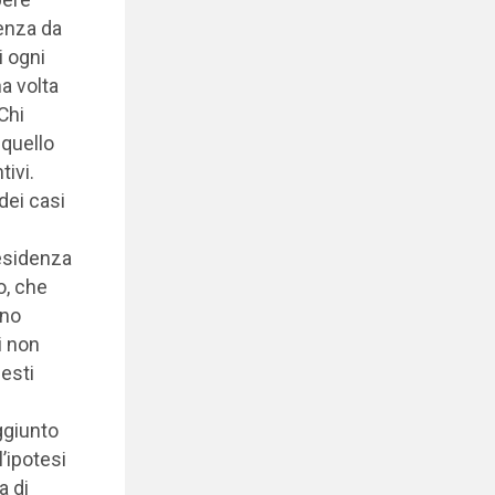
tenza da
i ogni
a volta
 Chi
 quello
tivi.
dei casi
residenza
io, che
rno
i non
esti
ggiunto
l’ipotesi
a di