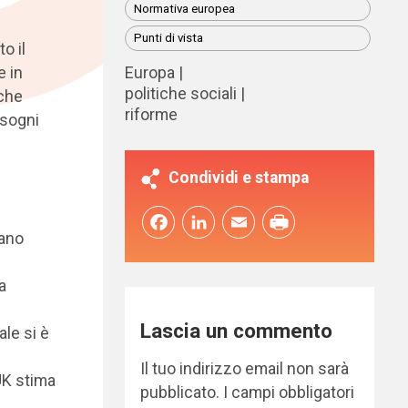
Normativa europea
Punti di vista
o il
e in
Europa
politiche sociali
 che
riforme
isogni
Condividi e stampa
Facebook
LinkedIn
Email
vano
a
Lascia un commento
ale si è
Il tuo indirizzo email non sarà
UK stima
pubblicato.
I campi obbligatori