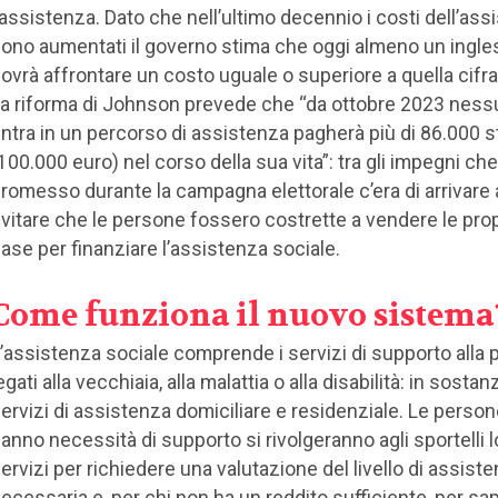
’assistenza. Dato che nell’ultimo decennio i costi dell’ass
ono aumentati il governo stima che oggi almeno un ingle
ovrà affrontare un costo uguale o superiore a quella cifra
a riforma di Johnson prevede che “da ottobre 2023 nes
ntra in un percorso di assistenza pagherà più di 86.000 s
100.000 euro) nel corso della sua vita”: tra gli impegni ch
romesso durante la campagna elettorale c’era di arrivare
vitare che le persone fossero costrette a vendere le pro
ase per finanziare l’assistenza sociale.
Come funziona il nuovo sistema
’assistenza sociale comprende i servizi di supporto alla
egati alla vecchiaia, alla malattia o alla disabilità: in sostanz
ervizi di assistenza domiciliare e residenziale. Le perso
anno necessità di supporto si rivolgeranno agli sportelli l
ervizi per richiedere una valutazione del livello di assist
ecessaria e, per chi non ha un reddito sufficiente, per sa