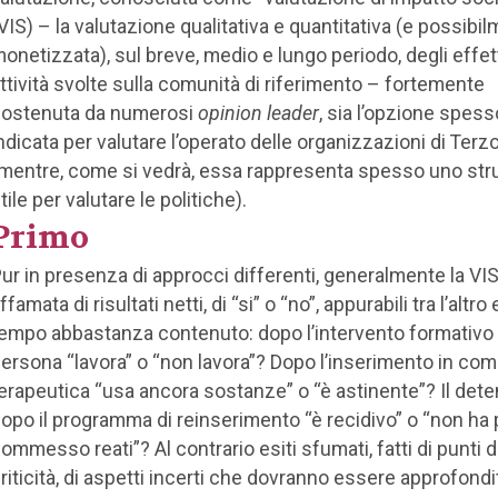
VIS) – la valutazione qualitativa e quantitativa (e possibi
onetizzata), sul breve, medio e lungo periodo, degli effett
ttività svolte sulla comunità di riferimento – fortemente
ostenuta da numerosi
opinion leader
, sia l’opzione spes
ndicata per valutare l’operato delle organizzazioni di Terz
mentre, come si vedrà, essa rappresenta spesso uno st
tile per valutare le politiche).
Primo
ur in presenza di approcci differenti, generalmente la VIS
ffamata di risultati netti, di “si” o “no”, appurabili tra l’altro
empo abbastanza contenuto: dopo l’intervento formativo 
ersona “lavora” o “non lavora”? Dopo l’inserimento in com
erapeutica “usa ancora sostanze” o “è astinente”? Il det
opo il programma di reinserimento “è recidivo” o “non ha 
ommesso reati”? Al contrario esiti sfumati, fatti di punti d
riticità, di aspetti incerti che dovranno essere approfondit