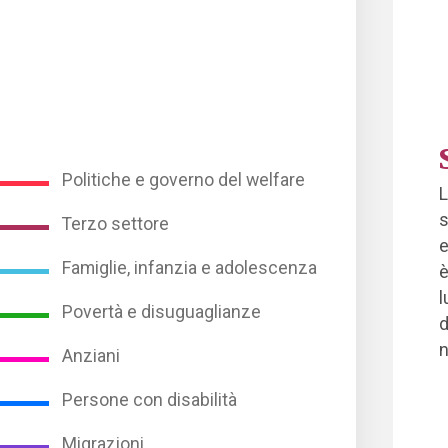
Politiche e governo del welfare
L
s
Terzo settore
e
Famiglie, infanzia e adolescenza
è
l
Povertà e disuguaglianze
d
n
Anziani
Persone con disabilità
Migrazioni