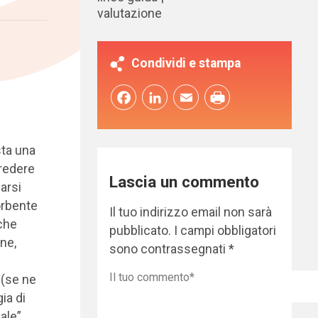
valutazione
Condividi e stampa
Facebook
LinkedIn
Email
sta una
credere
Lascia un commento
farsi
orbente
Il tuo indirizzo email non sarà
 che
pubblicato.
I campi obbligatori
ne,
sono contrassegnati
*
 (se ne
ia di
ale”