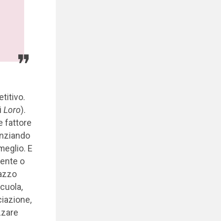
titivo.
i
Loro
).
e fattore
anziando
meglio. E
mente o
gazzo
cuola,
ciazione,
izzare