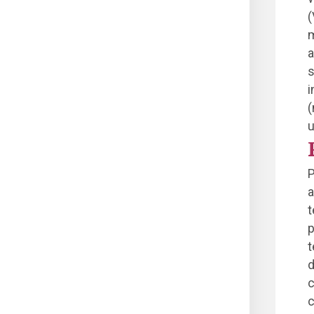
(
m
a
s
i
(
u
P
a
t
p
t
d
c
c