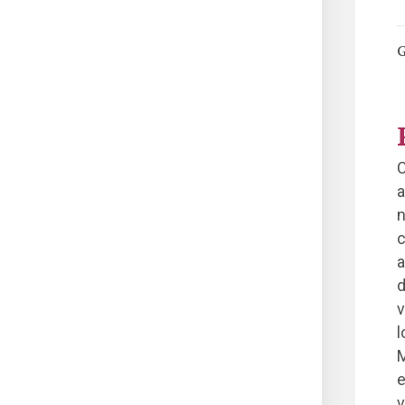
G
C
a
n
c
a
d
v
l
M
e
v