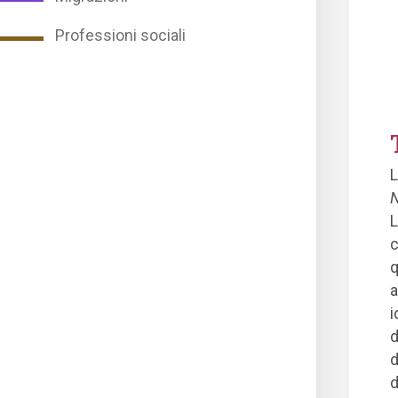
Professioni sociali
L
N
L
c
q
a
i
d
d
d