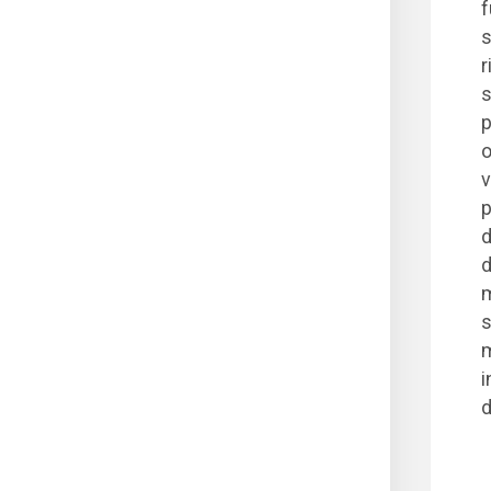
f
s
r
s
p
o
v
p
d
d
m
s
m
i
d