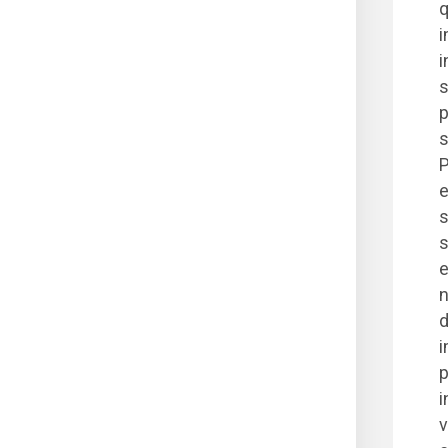
q
i
i
s
p
s
P
e
s
s
e
n
d
i
p
i
v