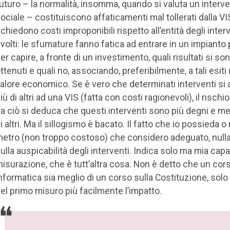
uturo – la normalità, insomma, quando si valuta un interv
ociale – costituiscono affaticamenti mal tollerati dalla VI
ichiedono costi improponibili rispetto all’entità degli inter
volti: le sfumature fanno fatica ad entrare in un impianto
er capire, a fronte di un investimento, quali risultati si so
ttenuti e quali no, associando, preferibilmente, a tali esiti
alore economico. Se è vero che determinati interventi si
iù di altri ad una VIS (fatta con costi ragionevoli), il rischi
a ciò si deduca che questi interventi sono più degni e mer
i altri. Ma il sillogismo è bacato. Il fatto che io possieda 
etro (non troppo costoso) che considero adeguato, nulla
ulla auspicabilità degli interventi. Indica solo ma mia capa
isurazione, che è tutt’altra cosa. Non è detto che un cors
nformatica sia meglio di un corso sulla Costituzione, sol
el primo misuro più facilmente l’impatto.