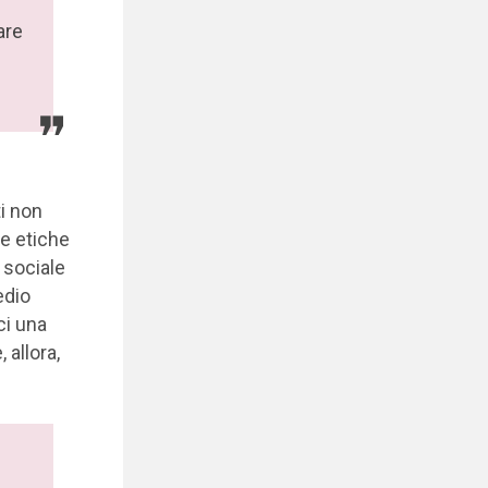
are
ti non
e etiche
 sociale
edio
ci una
allora,