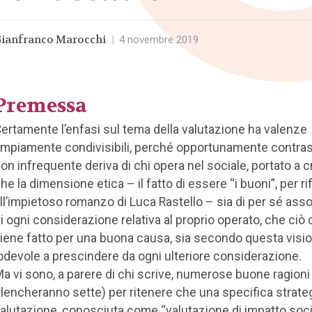
ianfranco Marocchi
|
4 novembre 2019
Premessa
ertamente l’enfasi sul tema della valutazione ha valenze
mpiamente condivisibili, perché opportunamente contra
on infrequente deriva di chi opera nel sociale, portato a 
he la dimensione etica – il fatto di essere “i buoni”, per ri
ll’impietoso romanzo di Luca Rastello – sia di per sé ass
i ogni considerazione relativa al proprio operato, che ciò
iene fatto per una buona causa, sia secondo questa visio
odevole a prescindere da ogni ulteriore considerazione.
a vi sono, a parere di chi scrive, numerose buone ragioni
lencheranno sette) per ritenere che una specifica strateg
alutazione, conosciuta come “valutazione di impatto soci