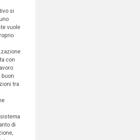
ivo si
 uno
nte vuole
roprio
izzazione
rta con
lavoro
l buon
zioni tra
he
n sistema
anto di
zione,