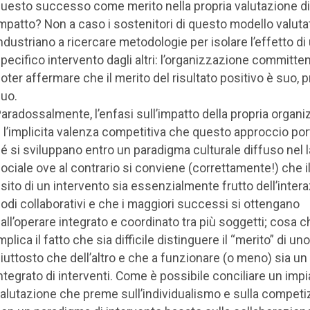
uesto successo come merito nella propria valutazione di
mpatto? Non a caso i sostenitori di questo modello valutat
ndustriano a ricercare metodologie per isolare l’effetto di
pecifico intervento dagli altri: l’organizzazione committe
oter affermare che il merito del risultato positivo è suo, p
uo.
aradossalmente, l’enfasi sull’impatto della propria organ
 l’implicita valenza competitiva che questo approccio po
é si sviluppano entro un paradigma culturale diffuso nel 
ociale ove al contrario si conviene (correttamente!) che i
sito di un intervento sia essenzialmente frutto dell’intera
odi collaborativi e che i maggiori successi si ottengano
all’operare integrato e coordinato tra più soggetti; cosa c
mplica il fatto che sia difficile distinguere il “merito” di uno
iuttosto che dell’altro e che a funzionare (o meno) sia u
ntegrato di interventi. Come è possibile conciliare un impi
alutazione che preme sull’individualismo e sulla competi