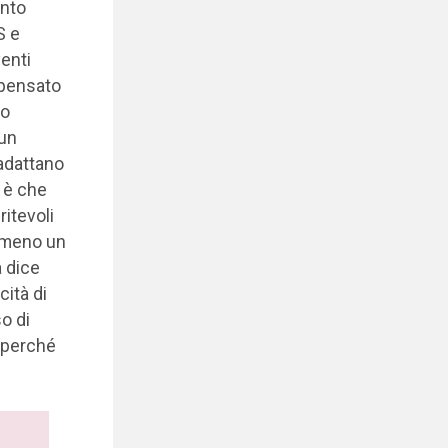
ento
S e
venti
 pensato
no
 un
 adattano
o è che
itevoli
o meno un
 dice
cità di
o di
o perché