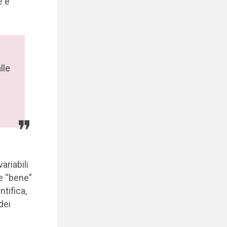
e e
lle
ariabili
re “bene”
tifica,
dei