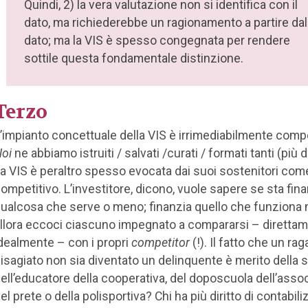
Quindi, 2) la vera valutazione non si identifica con il
dato, ma richiederebbe un ragionamento a partire dal
dato; ma la VIS è spesso congegnata per rendere
sottile questa fondamentale distinzione.
Terzo
’impianto concettuale della VIS è irrimediabilmente compe
oi
ne abbiamo istruiti / salvati /curati / formati tanti (più d
a VIS è peraltro spesso evocata dai suoi sostenitori com
ompetitivo. L’investitore, dicono, vuole sapere se sta fin
ualcosa che serve o meno; finanzia quello che funziona 
llora eccoci ciascuno impegnato a compararsi – diretta
dealmente – con i propri
competitor
(!). Il fatto che un ra
isagiato non sia diventato un delinquente è merito della s
ell’educatore della cooperativa, del doposcuola dell’asso
el prete o della polisportiva? Chi ha più diritto di contabil