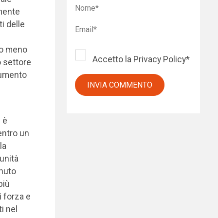
lmente
i delle
so meno
Accetto la
Privacy Policy
*
o settore
rumento
 è
 entro un
la
unità
enuto
più
i forza e
i nel