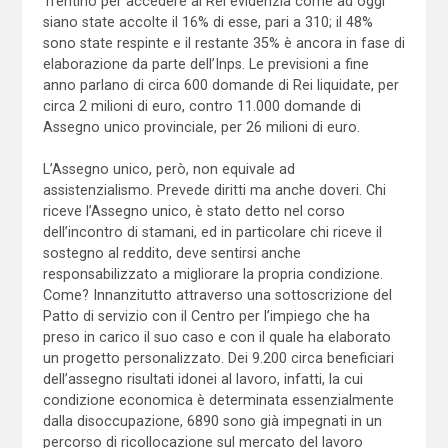
Trentino per accedere al Rei evidenzia come ad oggi
siano state accolte il 16% di esse, pari a 310; il 48%
sono state respinte e il restante 35% è ancora in fase di
elaborazione da parte dell’Inps. Le previsioni a fine
anno parlano di circa 600 domande di Rei liquidate, per
circa 2 milioni di euro, contro 11.000 domande di
Assegno unico provinciale, per 26 milioni di euro.
L’Assegno unico, però, non equivale ad
assistenzialismo. Prevede diritti ma anche doveri. Chi
riceve l’Assegno unico, è stato detto nel corso
dell’incontro di stamani, ed in particolare chi riceve il
sostegno al reddito, deve sentirsi anche
responsabilizzato a migliorare la propria condizione.
Come? Innanzitutto attraverso una sottoscrizione del
Patto di servizio con il Centro per l’impiego che ha
preso in carico il suo caso e con il quale ha elaborato
un progetto personalizzato. Dei 9.200 circa beneficiari
dell’assegno risultati idonei al lavoro, infatti, la cui
condizione economica è determinata essenzialmente
dalla disoccupazione, 6890 sono già impegnati in un
percorso di ricollocazione sul mercato del lavoro