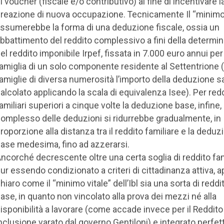
i voucher (fiscale e/o contributivo) al fine di incentivare l
reazione di nuova occupazione. Tecnicamente Il “minimo 
ssumerebbe la forma di una deduzione fiscale, ossia un
bbattimento del reddito complessivo a fini della determi
el reddito imponibile Irpef, fissata in 7.000 euro annui pe
amiglia di un solo componente residente al Settentrione 
amiglie di diversa numerosità l’importo della deduzione 
alcolato applicando la scala di equivalenza Isee). Per redd
amiliari superiori a cinque volte la deduzione base, infine, i
omplesso delle deduzioni si ridurrebbe gradualmente, in
roporzione alla distanza tra il reddito familiare e la deduz
ase medesima, fino ad azzerarsi.
ncorché decrescente oltre una certa soglia di reddito fam
ur essendo condizionato a criteri di cittadinanza attiva, 
hiaro come il “minimo vitale” dell’Ibl sia una sorta di reddit
ase, in quanto non vincolato alla prova dei mezzi né alla
isponibilità a lavorare (come accade invece per il Reddito
nclusione varato dal governo Gentiloni) e integrato perfe