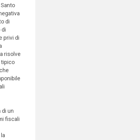
l Santo
 negativa
o di
 di
 privi di
a
a risolve
 tipico
 che
mponibile
ali
 di un
 fiscali
 la