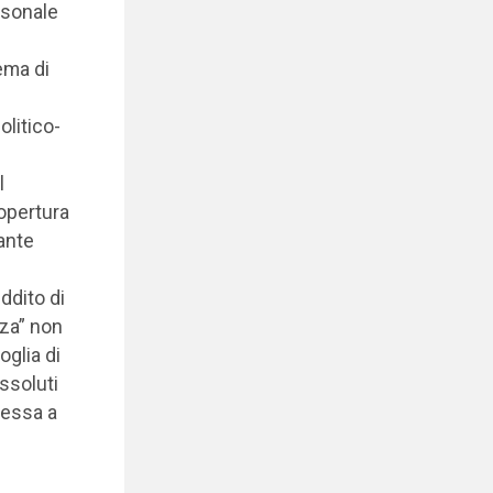
rsonale
ema di
olitico-
l
copertura
ante
ddito di
nza” non
oglia di
assoluti
messa a