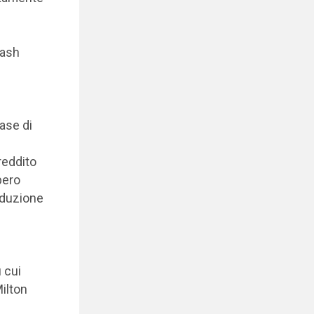
cash
base di
 reddito
bero
oduzione
 cui
Milton