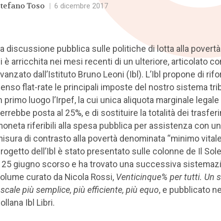
tefano Toso
|
6 dicembre 2017
a discussione pubblica sulle politiche di lotta alla povertà i
i è arricchita nei mesi recenti di un ulteriore, articolato c
vanzato dall’Istituto Bruno Leoni (Ibl). L’Ibl propone di rif
enso flat-rate le principali imposte del nostro sistema trib
n primo luogo l’Irpef, la cui unica aliquota marginale legale
errebbe posta al 25%, e di sostituire la totalità dei trasfer
oneta riferibili alla spesa pubblica per assistenza con u
isura di contrasto alla povertà denominata “minimo vitale”
rogetto dell’Ibl è stato presentato sulle colonne de Il Sol
l 25 giugno scorso e ha trovato una successiva sistemaz
olume curato da Nicola Rossi,
Venticinque% per tutti. Un 
iscale più semplice, più efficiente, più equo
, e pubblicato ne
ollana Ibl Libri.