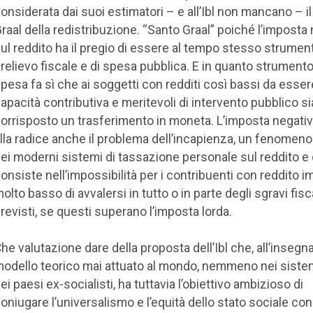
onsiderata dai suoi estimatori – e all’Ibl non mancano – i
raal della redistribuzione. “Santo Graal” poiché l’imposta
ul reddito ha il pregio di essere al tempo stesso strument
relievo fiscale e di spesa pubblica. E in quanto strumento
pesa fa sì che ai soggetti con redditi così bassi da essere
apacità contributiva e meritevoli di intervento pubblico si
orrisposto un trasferimento in moneta. L’imposta negativ
lla radice anche il problema dell’incapienza, un fenomeno
ei moderni sistemi di tassazione personale sul reddito e
onsiste nell’impossibilità per i contribuenti con reddito i
olto basso di avvalersi in tutto o in parte degli sgravi fisc
revisti, se questi superano l’imposta lorda.
he valutazione dare della proposta dell’Ibl che, all’insegna
odello teorico mai attuato al mondo, nemmeno nei sistemi
ei paesi ex-socialisti, ha tuttavia l’obiettivo ambizioso di
oniugare l’universalismo e l’equità dello stato sociale con