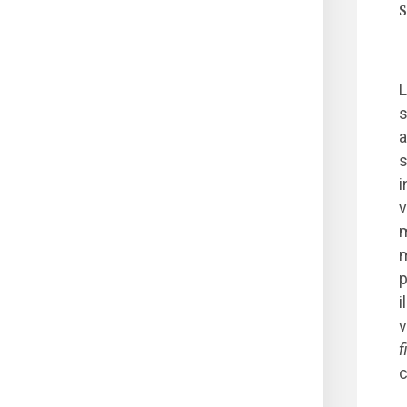
S
L
s
a
s
i
v
m
m
p
i
v
f
c