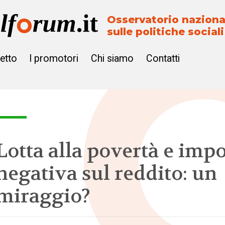
Osservatorio naziona
sulle politiche sociali
getto
I promotori
Chi siamo
Contatti
Lotta alla povertà e imp
negativa sul reddito: un
miraggio?