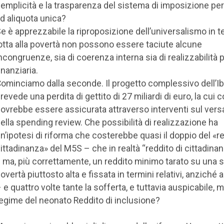
emplicità e la trasparenza del sistema di imposizione pe
d aliquota unica?
e è apprezzabile la riproposizione dell’universalismo in t
otta alla povertà non possono essere taciute alcune
ncongruenze, sia di coerenza interna sia di realizzabilità p
inanziaria.
ominciamo dalla seconde. Il progetto complessivo dell’Ib
revede una perdita di gettito di 27 miliardi di euro, la cui 
ovrebbe essere assicurata attraverso interventi sul vers
ella spending review. Che possibilità di realizzazione ha
n’ipotesi di riforma che costerebbe quasi il doppio del «re
ittadinanza» del M5S – che in realtà “reddito di cittadina
 ma, più correttamente, un reddito minimo tarato su una s
overtà piuttosto alta e fissata in termini relativi, anziché 
 e quattro volte tante la sofferta, e tuttavia auspicabile, 
egime del neonato Reddito di inclusione?