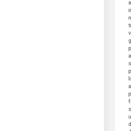
a
i
m
t
v
g
p
a
s
p
l
a
p
f
s
u
d