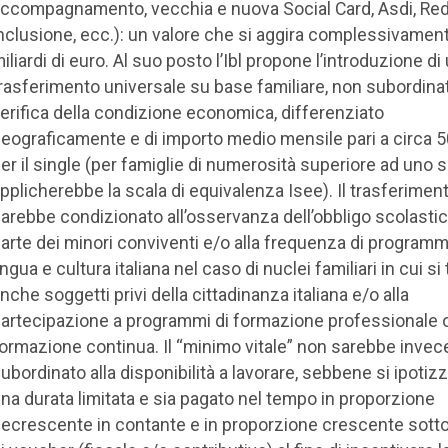
ccompagnamento, vecchia e nuova Social Card, Asdi, Red
nclusione, ecc.): un valore che si aggira complessivamen
iliardi di euro. Al suo posto l’Ibl propone l’introduzione di
rasferimento universale su base familiare, non subordinat
erifica della condizione economica, differenziato
eograficamente e di importo medio mensile pari a circa 
er il single (per famiglie di numerosità superiore ad uno s
pplicherebbe la scala di equivalenza Isee). Il trasferimen
arebbe condizionato all’osservanza dell’obbligo scolasti
arte dei minori conviventi e/o alla frequenza di programmi
ingua e cultura italiana nel caso di nuclei familiari in cui si
nche soggetti privi della cittadinanza italiana e/o alla
artecipazione a programmi di formazione professionale o
ormazione continua. Il “minimo vitale” non sarebbe invec
ubordinato alla disponibilità a lavorare, sebbene si ipotizz
na durata limitata e sia pagato nel tempo in proporzione
ecrescente in contante e in proporzione crescente sott