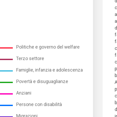
d
c
a
a
d
f
f
Politiche e governo del welfare
c
f
Terzo settore
c
p
Famiglie, infanzia e adolescenza
b
Povertà e disuguaglianze
A
p
Anziani
c
b
Persone con disabilità
d
Migrazioni
i