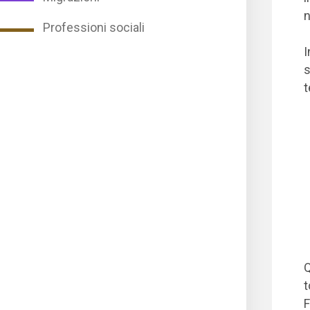
n
Professioni sociali
I
s
t
Q
t
F