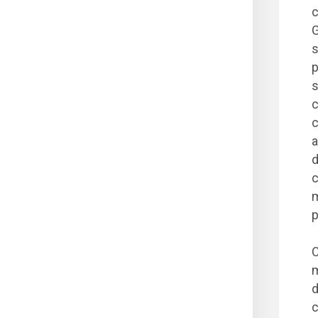
c
G
s
p
s
c
c
a
d
c
m
p
C
m
d
c