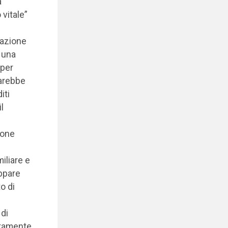
a
vitale”
nazione
r una
(per
sarebbe
iti
l
ione
iliare e
appare
o di
 di
ttamente