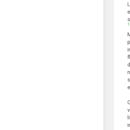
L
e
s
1
M
p
i
f
d
n
s
e
C
v
l
i