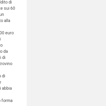
dito di
te sui 60
 un
o alla
500 euro
i
to
co da
 di
 trovino
 di
e
i abbia
o forma