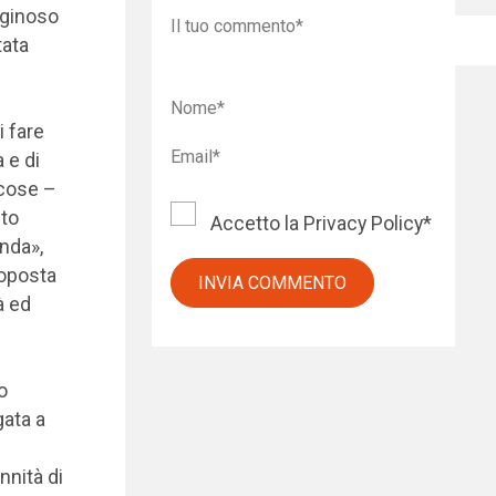
raginoso
tata
i fare
 e di
 cose –
ito
Accetto la
Privacy Policy
*
enda»,
roposta
à ed
o
gata a
nnità di