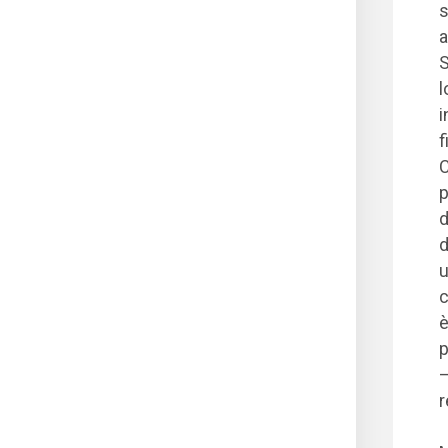
s
a
S
l
i
f
C
p
d
d
u
c
è
p
–
r