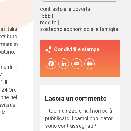
contrasto alla povertà
ISEE
reddito
n Italia
sostegno economico alle famiglie
ontributo
ormare in
Condividi e stampa
utario,
Facebook
LinkedIn
Email
imenti in
na
. Il
e 24 Ore
ione nel
Lascia un commento
sistema
Il tuo indirizzo email non sarà
lla
pubblicato.
I campi obbligatori
sono contrassegnati
*