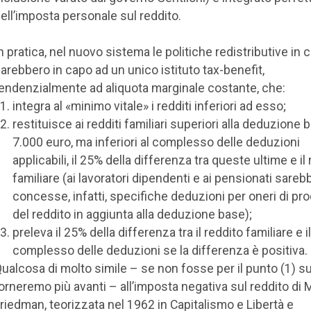
ell’imposta personale sul reddito.
n pratica, nel nuovo sistema le politiche redistributive in 
arebbero in capo ad un unico istituto tax-benefit,
endenzialmente ad aliquota marginale costante, che:
integra al «minimo vitale» i redditi inferiori ad esso;
restituisce ai redditi familiari superiori alla deduzione 
7.000 euro, ma inferiori al complesso delle deduzioni
applicabili, il 25% della differenza tra queste ultime e il
familiare (ai lavoratori dipendenti e ai pensionati sareb
concesse, infatti, specifiche deduzioni per oneri di pr
del reddito in aggiunta alla deduzione base);
preleva il 25% della differenza tra il reddito familiare e il
complesso delle deduzioni se la differenza è positiva.
ualcosa di molto simile – se non fosse per il punto (1) su
orneremo più avanti – all’imposta negativa sul reddito di 
riedman, teorizzata nel 1962 in Capitalismo e Libertà e