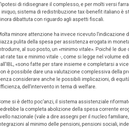
’ipotesi di ridisegnare il complesso, e per molti versi far
 iniquo, sistema di redistribuzione tax-benefit italiano è s
inora dibattuta con riguardo agli aspetti fiscali.
olta minore attenzione ha invece ricevuto l’indicazione d
iazza pulita della spesa per assistenza erogata in moneta
ntrodurre, al suo posto, un «minimo vitale». Poiché le due
lat-rate tax e minimo vitale -, come si legge nel volume ed
all’IBL, «sono fatte per stare insieme e completarsi a vic
on è possibile dare una valutazione complessiva della p
enza considerare anche le possibili implicazioni, di equit
fficienza, dell’intervento in tema di welfare.
ome si è detto poc’anzi, il sistema assistenziale riformat
edrebbe la completa abolizione della spesa corrente ero
ivello nazionale (vale a dire assegni per il nucleo familiare,
ntegrazioni al minimo delle pensioni, pensioni sociali, inde