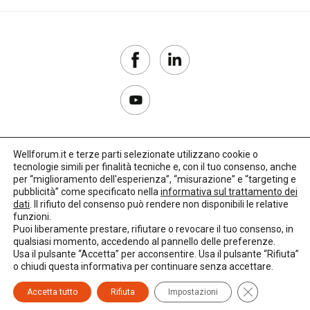
Wellforum.it e terze parti selezionate utilizzano cookie o
tecnologie simili per finalità tecniche e, con il tuo consenso, anche
Copyright 2017–2026
per “miglioramento dell'esperienza”, “misurazione” e “targeting e
pubblicità” come specificato nella
informativa sul trattamento dei
Privacy Policy
dati
. Il rifiuto del consenso può rendere non disponibili le relative
funzioni.
Impostazioni cookie
Puoi liberamente prestare, rifiutare o revocare il tuo consenso, in
qualsiasi momento, accedendo al pannello delle preferenze.
🌳
Credits:
LO Studio
Usa il pulsante “Accetta” per acconsentire. Usa il pulsante “Rifiuta”
o chiudi questa informativa per continuare senza accettare.
Close GDPR C
Accetta tutto
Rifiuta
Impostazioni