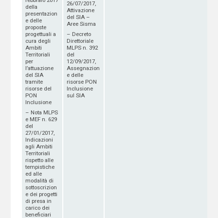
26/07/2017,
della
Attivazione
presentazion
del SIA –
e delle
Aree Sisma
proposte
progettuali a
– Decreto
cura degli
Direttoriale
Ambiti
MLPS n. 392
Territoriali
del
per
12/09/2017,
l’attuazione
Assegnazion
del SIA
e delle
tramite
risorse PON
risorse del
Inclusione
PON
sul SIA
Inclusione
– Nota MLPS
e MEF n. 629
del
27/01/2017,
Indicazioni
agli Ambiti
Territoriali
rispetto alle
tempistiche
ed alle
modalità di
sottoscrizion
e dei progetti
di presa in
carico dei
beneficiari