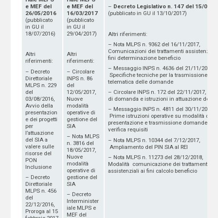
e MEF del
e MEF del
–
Decreto Legislativo n. 147 del 15/09/2
26/05/2016
16/03/2017
(pubblicato in GU il 13/10/2017)
(pubblicato
(pubblicato
in GU il
in GU il
18/07/2016)
29/04/2017)
Altri riferimenti:
– Nota MLPS n. 9362 del 16/11/2017,
Comunicazioni dei trattamenti assistenziali 
Altri
Altri
fini determinazione beneficio
riferimenti:
riferimenti:
– Messaggio INPS n. 4636 del 21/11/2017,
– Decreto
– Circolare
Specifiche tecniche per la trasmissione
Direttoriale
INPS n. 86
telematica delle domande
MLPS n. 229
del
del
12/05/2017,
– Circolare INPS n. 172 del 22/11/2017, Mo
03/08/2016,
Nuove
di domanda e istruzioni in attuazione del RE
Avvio della
modalità
– Messaggio INPS n. 4811 del 30/11/2017,
presentazion
operative di
Prime istruzioni operative su modalità di
e dei progetti
gestione del
presentazione e trasmissione domande e
per
SIA
verifica requisiti
l’attuazione
– Nota MLPS
del SIA a
– Nota MLPS n. 10344 del 7/12/2017,
n. 3816 del
valere sulle
Ampliamento del PIN SIA al REI
18/05/2017,
risorse del
Nuove
– Nota MLPS n. 11273 del 28/12/2018,
PON
modalità
Modalità comunicazione dei trattamenti
Inclusione
operative di
assistenziali ai fini calcolo beneficio
– Decreto
gestione del
Direttoriale
SIA
MLPS n. 456
– Decreto
del
Interminister
22/12/2016,
iale MLPS e
Proroga al 15
MEF del
febbraio 2017