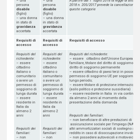
– una
– una
A partire dal 1° luglio 2018 la legge di Bilanci
persona
persona
2018 n. 205/2017 prevede la cancellazione di
disabile
disabile
queste categorie
(figlio)
(figlio)
– una donna
– una donna
in stato di
in stato di
gravidanza
gravidanza
accertata
accertata
Requisiti di
Requisiti di
Requisiti di accesso
accesso
accesso
Requisiti del
Requisiti del
Requisiti del richiedente
:
richiedente:
richiedente:
– essere cittadino dell’Unione Europea o s
– essere
– essere
familiare, titolare del diritto di soggiorno o d
cittadino
cittadino
diritto di soggiorno permanente
italiano o
italiano o
– essere cittadino di paesi terzi in possesso
comunitario
comunitario
permesso di soggiorno UE per soggiornanti 
o avere un
o avere un
lungo periodo;
permesso di
permesso di
– essere titolare di protezione internazional
soggiorno di
soggiorno di
(asilo politico e protezione sussidiaria)
lunga durata
lunga durata
– essere residente in Italia in via continuati
– essere
– essere
da almeno 2 anni al momento della
residente in
residente in
presentazione della domanda
Italia da
Italia da
almeno 2
almeno 2
anni
anni
Requisiti dei familiari
:
– non beneficiare di altre prestazioni di
assicurazione sociale per l’impiego (NASPI
Requisiti dei
Requisiti dei
altri ammortizzatori sociali di sostegno al
familiari:
familiari:
reddito in caso di disoccupazione involontar
– non
– non
– non possedere autoveicoli e motoveicoli