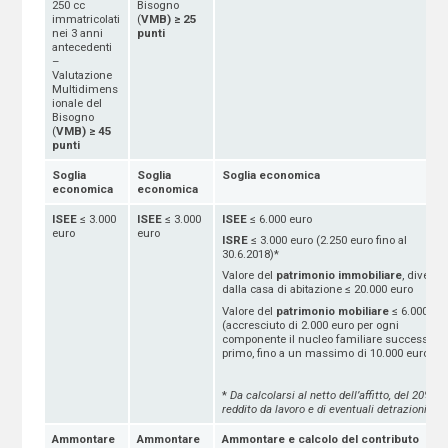
250 cc
Bisogno
immatricolati
(
VMB)
≥ 25
nei 3 anni
punti
antecedenti
–
Valutazione
Multidimens
ionale del
Bisogno
(
VMB)
≥ 45
punti
Soglia
Soglia
Soglia economica
economica
economica
ISEE
≤ 3.000
ISEE
≤ 3.000
ISEE
≤ 6.000 euro
euro
euro
ISRE
≤ 3.000 euro (2.250 euro fino al
30.6.2018)*
Valore del
patrimonio immobiliare
, diverso
dalla casa di abitazione ≤ 20.000 euro
Valore del
patrimonio mobiliare
≤ 6.000 eu
(accresciuto di 2.000 euro per ogni
componente il nucleo familiare successivo 
primo, fino a un massimo di 10.000 euro)
*
Da calcolarsi al netto dell’affitto, del 20% de
reddito da lavoro e di eventuali detrazioni
Ammontare
Ammontare
Ammontare e calcolo del contributo