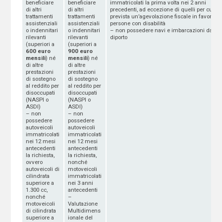
beneficiare
beneficiare
immatricolati la prima volta nei 2 anni
di altri
di altri
precedenti, ad eccezione di quelli per cui è
trattamenti
trattamenti
prevista un’agevolazione fiscale in favore de
assistenziali
assistenziali
persone con disabilità
o indennitari
o indennitari
– non possedere navi e imbarcazioni da
rilevanti
rilevanti
diporto
(superiori a
(superiori a
600 euro
900 euro
mensili
) né
mensili
) né
di altre
di altre
prestazioni
prestazioni
di sostegno
di sostegno
al reddito per
al reddito per
disoccupati
disoccupati
(NASPI o
(NASPI o
ASDI)
ASDI)
– non
– non
possedere
possedere
autoveicoli
autoveicoli
immatricolati
immatricolati
nei 12 mesi
nei 12 mesi
antecedenti
antecedenti
la richiesta,
la richiesta,
ovvero
nonché
autoveicoli di
motoveicoli
cilindrata
immatricolati
superiore a
nei 3 anni
1.300 cc,
antecedenti
nonché
–
motoveicoli
Valutazione
di cilindrata
Multidimens
superiore a
ionale del