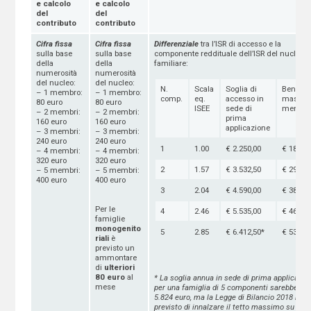
e calcolo
e calcolo
del
del
contributo
contributo
Cifra fissa
Cifra fissa
Differenziale
tra l’ISR di accesso e la
sulla base
sulla base
componente reddituale dell’ISR del nucleo
della
della
familiare:
numerosità
numerosità
del nucleo:
del nucleo:
N.
Scala
Soglia di
Benefici
– 1 membro:
– 1 membro:
comp.
eq.
accesso in
massim
80 euro
80 euro
ISEE
sede di
mensile
– 2 membri:
– 2 membri:
prima
160 euro
160 euro
applicazione
– 3 membri:
– 3 membri:
240 euro
240 euro
1
1.00
€ 2.250,00
€ 187,50
– 4 membri:
– 4 membri:
320 euro
320 euro
2
1.57
€ 3.532,50
€ 294,50
– 5 membri:
– 5 membri:
400 euro
400 euro
3
2.04
€ 4.590,00
€ 382,50
Per le
4
2.46
€ 5.535,00
€ 461,25
famiglie
monogenito
5
2.85
€ 6.412,50*
€ 534,37
riali
è
previsto un
ammontare
di
ulteriori
80 euro
al
* La soglia annua in sede di prima applicazio
mese
per una famiglia di 5 componenti sarebbe par
5.824 euro, ma la Legge di Bilancio 2018 ha g
previsto di innalzare il tetto massimo su bas