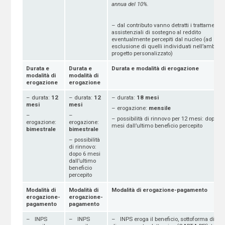
annua del 10%.
– dal contributo vanno detratti i trattamenti
assistenziali di sostegno al reddito
eventualmente percepiti dal nucleo (ad
esclusione di quelli individuati nell’ambito 
progetto personalizzato)
Durata e
Durata e
Durata e modalità di erogazione
modalità di
modalità di
erogazione
erogazione
– durata:
12
– durata:
12
– durata:
18 mesi
mesi
mesi
– erogazione:
mensile
–
–
– possibilità di rinnovo per 12 mesi: dopo 6
erogazione:
erogazione:
mesi dall’ultimo beneficio percepito
bimestrale
bimestrale
– possibilità
di rinnovo:
dopo 6 mesi
dall’ultimo
beneficio
percepito
Modalità di
Modalità di
Modalità di erogazione-pagamento
erogazione-
erogazione-
pagamento
pagamento
– INPS
– INPS
– INPS eroga il beneficio, sottoforma di car