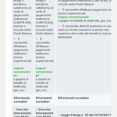
eroga il
eroga il
di pagamento elettronica (CARTA REI), tramit
beneficio,
beneficio,
circuito delle Poste Italiane
sottoforma di
sottoforma di
– È consentito effettuare pagamenti elettro
carta di
carta di
presso supermercati,
pagamento
pagamento
negozi convenzionati
elettronica
elettronica
e pagare le bollette di elettricità, gas, ecc.
(CARTA SIA),
(CARTA SIA),
tramite il
tramite il
– È consentito ANCHE prelevare in contant
circuito delle
circuito delle
entro un limite massimo mensile non
Poste Italiane
Poste Italiane
superiore alla metà del beneficio massimo
attribuibile
– È
– È
consentito
consentito
effettuare
effettuare
pagamenti
pagamenti
elettronici
elettronici
presso
presso
supermercati
supermercati
,
,
negozi
negozi
convenzion
convenzion
ati
ati
e pagare le
e pagare le
bollette di
bollette di
elettricità,
elettricità,
gas, ecc.
gas, ecc.
Riferimenti
Riferimenti
Riferimenti normativi
normativi
normativi
–
Decreto
– Decreto
Interministe
Interministe
– Legge Delega n. 33 del 15/03/2017
riale MLPS
riale MLPS