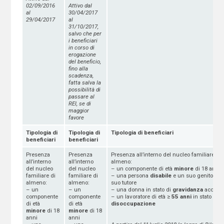
02/09/2016
Attivo dal
al
30/04/2017
29/04/2017
al
31/10/2017,
salvo che per
i beneficiari
in corso di
erogazione
del beneficio,
fino alla
scadenza,
fatta salva la
possibilità di
passare al
REI, se di
maggior
favore
Tipologia di
Tipologia di
Tipologia di beneficiari
beneficiari
beneficiari
Presenza
Presenza
Presenza all’interno del nucleo familiare di
all’interno
all’interno
almeno:
del nucleo
del nucleo
– un componente di età
minore
di 18 anni
familiare di
familiare di
– una persona
disabile
e un suo genitore o
almeno:
almeno:
suo tutore
– un
– un
– una donna in stato di
gravidanza
accerta
componente
componente
– un lavoratore di età ≥
55 anni
in stato di
di età
di età
disoccupazione
minore
di 18
minore
di 18
anni
anni