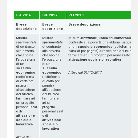
SIA 2016
SIA 2017
REI 2018
Breve
Breve
Breve descrizione
descrizione
descrizione
Misura
Misura
Misura
strutturale
, unica
ed
universale
di
sperimentale
sperimentale
contrasto alla povertà che abbina l’erogazio
di contrasto
di contrasto
di un
sussidio economico
(sottoforma di
alla povertà
alla povertà
carta di pre-pagata) all’adesione del nucleo
che abbina
che abbina
familiare ad un progetto personalizzato di
l’erogazione
l’erogazione
attivazione sociale o lavorativa
di un
di un
sussidio
sussidio
economico
economico
Attivo dal 01/12/2017
(sottoforma
(sottoforma
di carta pre-
di carta pre-
pagata)
pagata)
all’adesione
all’adesione
del nucleo
del nucleo
familiare ad
famigliare
un progetto
ad un
personalizzat
progetto
o di
personalizzat
attivazione
o di
sociale o
attivazione
lavorativa
sociale o
lavorativa
Attivo dal