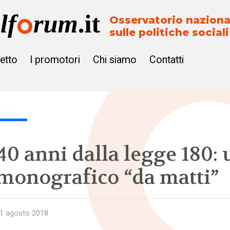
Osservatorio naziona
sulle politiche sociali
getto
I promotori
Chi siamo
Contatti
40 anni dalla legge 180: 
monografico “da matti”
1 agosto 2018