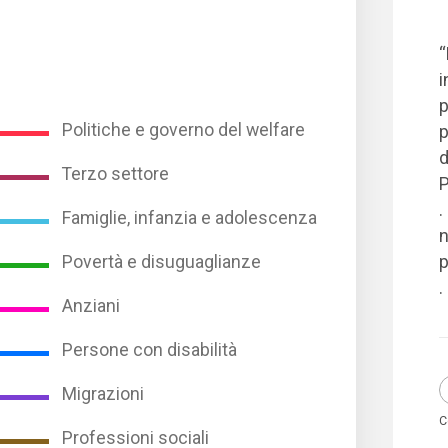
“
i
p
Politiche e governo del welfare
p
d
Terzo settore
P
.
Famiglie, infanzia e adolescenza
n
Povertà e disuguaglianze
p
.
Anziani
Persone con disabilità
Migrazioni
C
Professioni sociali