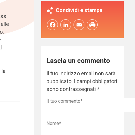
Condividi e stampa
ess
alle
Facebook
LinkedIn
Email
o,
e
l
Lascia un commento
 la
Il tuo indirizzo email non sarà
pubblicato.
I campi obbligatori
sono contrassegnati
*