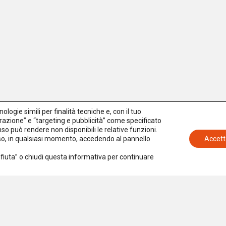
logie simili per finalità tecniche e, con il tuo
azione” e “targeting e pubblicità” come specificato
senso può rendere non disponibili le relative funzioni.
nso, in qualsiasi momento, accedendo al pannello
Accett
Rifiuta” o chiudi questa informativa per continuare
Iscriviti alla newsletter