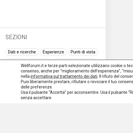
SEZIONI
Dati e ricerche
Esperienze
Punti di vista
Normativa nazionale
Normativa regionale
Wellforum.it e terze parti selezionate utilizzano cookie o tecno
consenso, anche per “miglioramento dell'esperienza”, “misur
Normativa europea
Rassegna normativa
nella
informativa sul trattamento dei dati
. Il rifiuto del con
Puoi liberamente prestare, rifiutare o revocare il tuo conse
I seminari di Welforum
Eventi
delle preferenze.
Usa il pulsante “Accetta” per acconsentire. Usa il pulsante “
Spazio ai promotori
senza accettare.