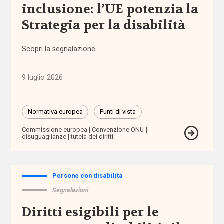
inclusione: l’UE potenzia la
Politiche
e governo
Strategia per la disabilità
del welfare
(1.768)
Scopri la segnalazione
Povertà e
disuguaglianze
9 luglio 2026
(1.684)
Normativa europea
Punti di vista
Professioni
sociali
Commissione europea
Convenzione ONU
(344)
disuguaglianze
tutela dei diritti
Terzo
settore
Persone con disabilità
(752)
Segnalazioni
Diritti esigibili per le
Tutto