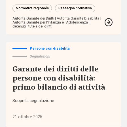
mutuo
Normativa regionale
Rassegna normativa
aiuto
Autorità Garante dei Diritti
Autorità Garante Disabilità
Autorità Garante per l'Infanzia e l'Adolescenza
autodeterminazione
detenuti
tutela dei diritti
autonomia
Persone con disabilità
autonomia
Segnalazioni
differenziata
Garante dei diritti delle
persone con disabilità:
Autorità
Garante
primo bilancio di attività
dei
Diritti
Scopri la segnalazione
Autorità
Garante
21 ottobre 2025
Disabilità