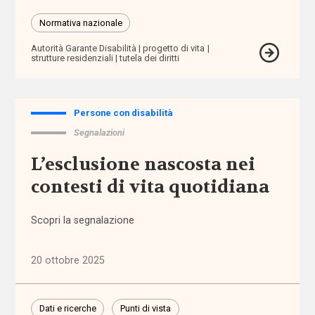
Autorità
Normativa nazionale
Garante per
Autorità Garante Disabilità
progetto di vita
l'Infanzia e
strutture residenziali
tutela dei diritti
l'Adolescenza
autorizzazione
Persone con disabilità
Segnalazioni
badanti
L’esclusione nascosta nei
Banca
contesti di vita quotidiana
d'Italia
Scopri la segnalazione
bandi
20 ottobre 2025
barriere
architettoniche
Dati e ricerche
Punti di vista
barriere