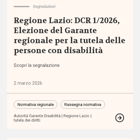
affido
Segnalazioni
Regione Lazio: DCR 1/2026,
affordability
Elezione del Garante
ageing
regionale per la tutela delle
in
persone con disabilità
place
Scopri la segnalazione
AgID
2 marzo 2026
agricoltura
sociale
Normativa regionale
Rassegna normativa
Alleanza
contro
Autorità Garante Disabilità
Regione Lazio
la
tutela dei diritti
povertà