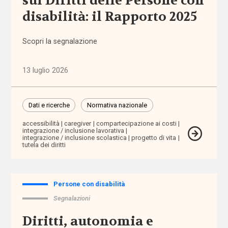
sui Diritti delle Persone con
politiche
disabilità: il Rapporto 2025
(1.316)
Scopri la segnalazione
Anziani
(744)
13 luglio 2026
Famiglie,
infanzia e
adolescenza
Dati e ricerche
Normativa nazionale
(2.207)
accessibilità
caregiver
compartecipazione ai costi
integrazione / inclusione lavorativa
integrazione / inclusione scolastica
progetto di vita
Migrazioni
tutela dei diritti
(1.071)
Persone
Persone con disabilità
con
Segnalazioni
disabilità
(2.195)
Diritti, autonomia e