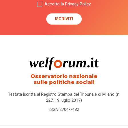
Accetto la
Privacy Policy
carcere
care
leavers
caregiver
Caritas
Carta
Osservatorio nazionale
della
sulle politiche sociali
famiglia
Testata iscritta al Registro Stampa del Tribunale di Milano (n.
227, 19 luglio 2017)
cartella
sociale
ISSN 2704-7482
casa