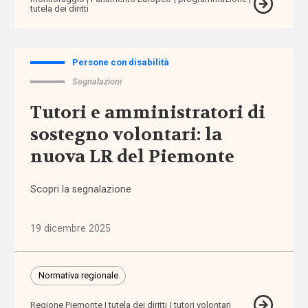
di vita
tutela dei diritti
Assegno
di cura
Persone con disabilità
Segnalazioni
Assegno
di
Tutori e amministratori di
Inclusione
sostegno volontari: la
nuova LR del Piemonte
Assegno
Unico
Universale
Scopri la segnalazione
assistenti
19 dicembre 2025
familiari
assistenti
Normativa regionale
sociali
Regione Piemonte
tutela dei diritti
tutori volontari