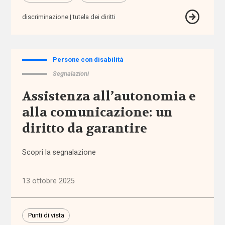
fisiche e
discriminazione
tutela dei diritti
sensoriali
benessere
Persone con disabilità
beni
Segnalazioni
confiscati
Assistenza all’autonomia e
alla comunicazione: un
bilancio
sociale
diritto da garantire
Bonus
Scopri la segnalazione
bebè
13 ottobre 2025
Bonus
nido
Punti di vista
Brexit