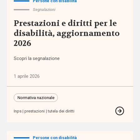
Persone con disabilità
accomodamenti
ragionevoli
Segnalazioni
Prestazioni e diritti per le
accreditamento
disabilità, aggiornamento
Acli
2026
Acri
Scopri la segnalazione
ADI
1 aprile 2026
adolescenti
Normativa nazionale
adozione
Inps
prestazioni
tutela dei diritti
adozione
internazionale
Persone con disabilità