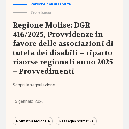
Alleanza
Persone con disabilità
per
Segnalazioni
l'infanzia
Regione Molise: DGR
allontanamento
416/2025, Provvidenze in
favore delle associazioni di
alunni
stranieri
tutela dei disabili – riparto
risorse regionali anno 2025
Alzheimer
– Provvedimenti
ambiente
Scopri la segnalazione
ambito
territoriale
15 gennaio 2026
amministratore
Normativa regionale
Rassegna normativa
di sostegno