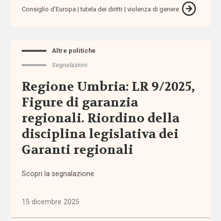
assistenza
Consiglio d’Europa
tutela dei diritti
violenza di genere
territoriale
associazioni
Altre politiche
Segnalazioni
associazioni
di
Regione Umbria: LR 9/2025,
promozione
sociale
Figure di garanzia
regionali. Riordino della
attività
disciplina legislativa dei
extra-
scolastiche
Garanti regionali
ausili
Scopri la segnalazione
autismo
15 dicembre 2025
auto-