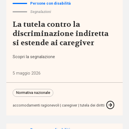
Persone con disabilità
abbandono
Segnalazioni
scolastico
La tutela contro la
discriminazione indiretta
aborto
si estende ai caregiver
accertamento
e
Scopri la segnalazione
certificazione
5 maggio 2026
accessibilità
accesso
Normativa nazionale
ai
servizi
accomodamenti ragionevoli
caregiver
tutela dei diritti
accoglienza