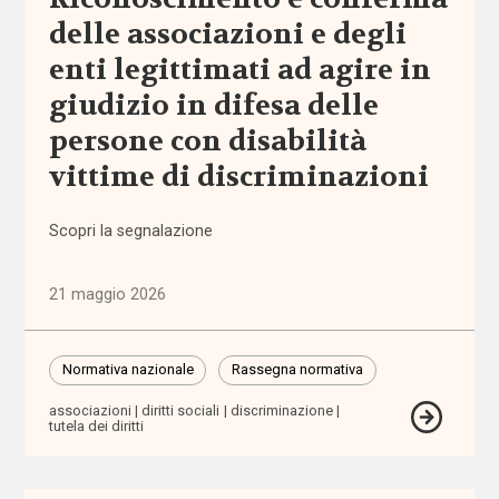
Normativa
delle associazioni e degli
nazionale
enti legittimati ad agire in
Normativa
giudizio in difesa delle
regionale
persone con disabilità
vittime di discriminazioni
Punti
di
vista
Scopri la segnalazione
Rassegna
21 maggio 2026
normativa
Spazio ai
Normativa nazionale
Rassegna normativa
promotori
associazioni
diritti sociali
discriminazione
tutela dei diritti
Tutti
i tag