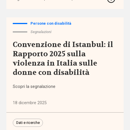
assistenza
domiciliare
Persone con disabilità
assistenza
Segnalazioni
personale
Convenzione di Istanbul: il
assistenza
Rapporto 2025 sulla
residenziale
violenza in Italia sulle
assistenza
donne con disabilità
sanitaria
Scopri la segnalazione
assistenza
scolastica
18 dicembre 2025
assistenza
sociosanitaria
Dati e ricerche