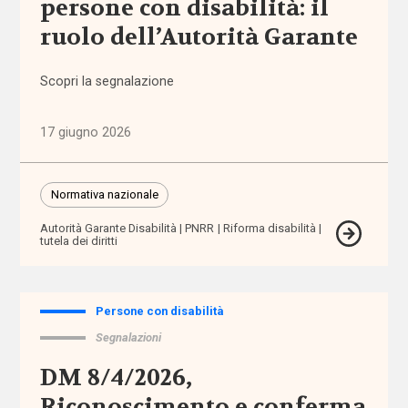
persone con disabilità: il
Sezioni
ruolo dell’Autorità Garante
Comunicazioni
Scopri la segnalazione
Dati e
ricerche
17 giugno 2026
Esperienze
Normativa nazionale
Eventi
Autorità Garante Disabilità
PNRR
Riforma disabilità
tutela dei diritti
I seminari
di
Welforum
Persone con disabilità
Segnalazioni
Normativa
europea
DM 8/4/2026,
Riconoscimento e conferma