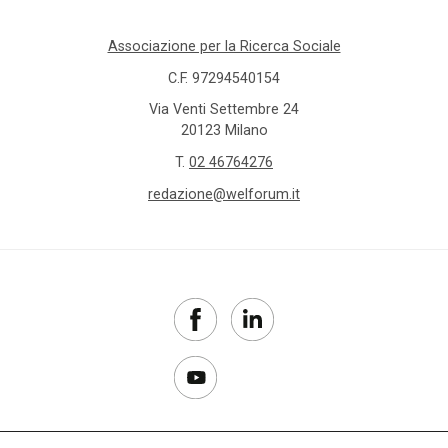
case
Associazione per la Ricerca Sociale
della
comunità
C.F. 97294540154
Via Venti Settembre 24
case
20123 Milano
famiglia
T.
02 46764276
redazione@welforum.it
case
management
Censis
centri di
aggregazione
centri
diurni