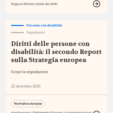
Regione Molise
tutela dei diritti
amministrazione
condivisa
Anac
Persone con disabilità
Segnalazioni
anagrafe
Diritti delle persone con
disabilità: il secondo Report
Anci
sulla Strategia europea
Anpal
Scopri la segnalazione
appalti
22 dicembre 2025
aree
interne
Normativa europea
aspettativa
monitoraggio
Parlamento Europeo
programmazione