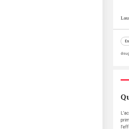
Lau
Es
disu
Qu
L’ac
prim
l’ef