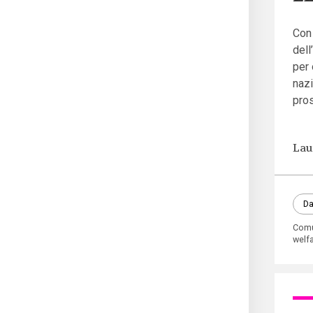
Con 
dell
per 
nazi
pros
Lau
Da
Com
welfa