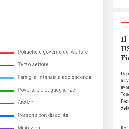
Il
US
Politiche e governo del welfare
Fi
Terzo settore
Dopo
Famiglie, infanzia e adolescenza
a li
live
Povertà e disuguaglianze
Tosc
Fede
Anziani
dell
Persone con disabilità
Ros
Migrazioni