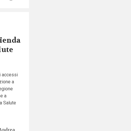
zienda
lute
i accessi
azione a
Regione
me a
a Salute
Andrea