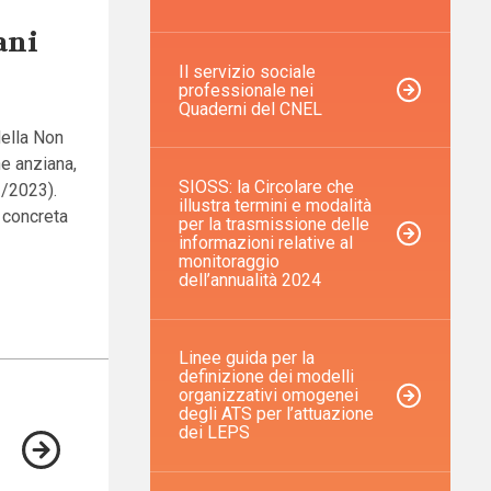
ani
Il servizio sociale
professionale nei
Quaderni del CNEL
della Non
e anziana,
SIOSS: la Circolare che
3/2023).
illustra termini e modalità
 concreta
per la trasmissione delle
informazioni relative al
monitoraggio
dell’annualità 2024
Linee guida per la
definizione dei modelli
organizzativi omogenei
degli ATS per l’attuazione
dei LEPS