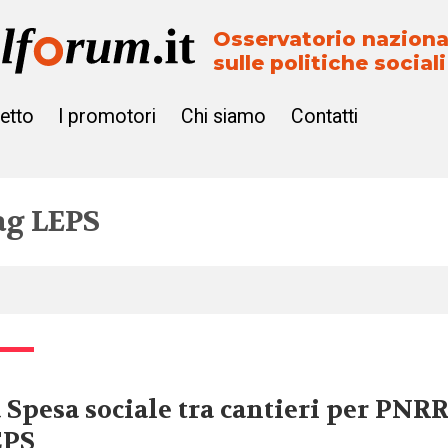
Osservatorio naziona
sulle politiche sociali
getto
I promotori
Chi siamo
Contatti
ag
LEPS
 Spesa sociale tra cantieri per PNRR
EPS