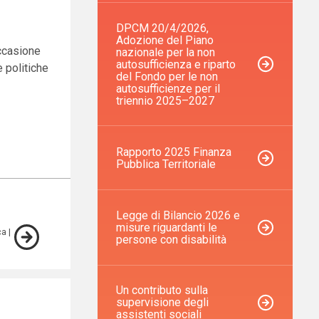
DPCM 20/4/2026,
Adozione del Piano
occasione
nazionale per la non
autosufficienza e riparto
e politiche
del Fondo per le non
autosufficienze per il
triennio 2025–2027
Rapporto 2025 Finanza
Pubblica Territoriale
Legge di Bilancio 2026 e
misure riguardanti le
ca
persone con disabilità
Un contributo sulla
supervisione degli
assistenti sociali