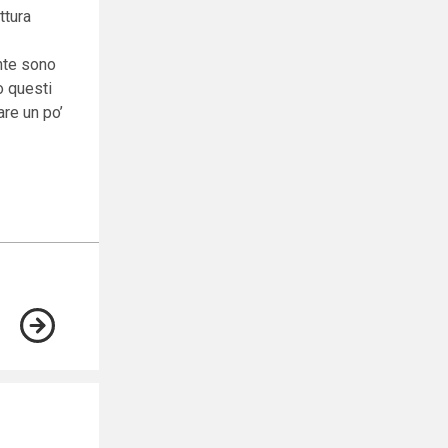
ttura
ante sono
o questi
are un po’