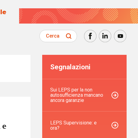
le
Cerca
Segnalazioni
Sui LEPS per la non
autosufficienza mancano
ancora garanzie
LEPS Supervisione: e
 e
ora?