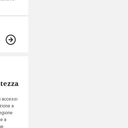
atezza
i accessi
azione a
Regione
me a
he.