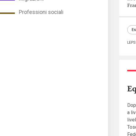
Fra
Professioni sociali
Es
LEPS
Eq
Dopo
a li
live
Tosc
Fede