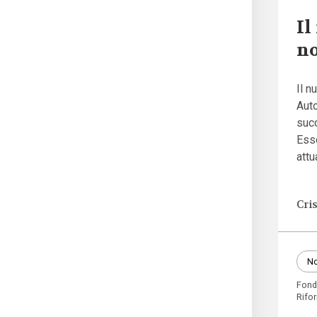
Il
no
Il n
Auto
suc
Esso
attu
Cri
No
Fond
Rifo