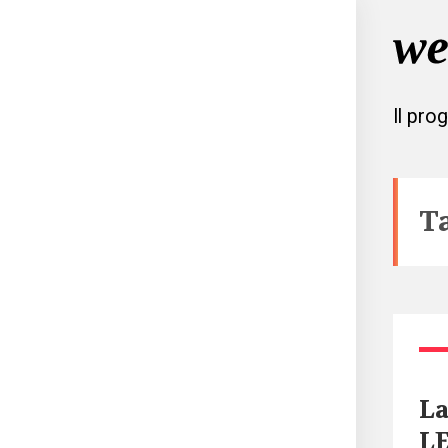
Il pro
T
La
L