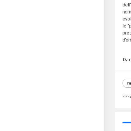
dell
norm
evol
le “
pres
d’or
Dan
Pu
disu