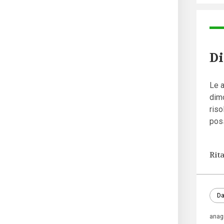
Di
Le a
dimo
riso
poss
Rit
Da
anag