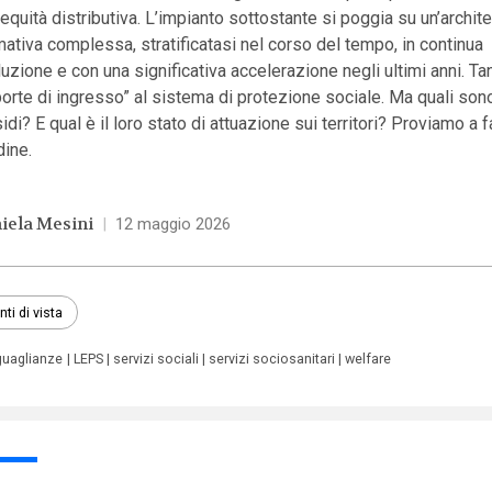
’equità distributiva. L’impianto sottostante si poggia su un’archite
ativa complessa, stratificatasi nel corso del tempo, in continua
uzione e con una significativa accelerazione negli ultimi anni. T
porte di ingresso” al sistema di protezione sociale. Ma quali son
idi? E qual è il loro stato di attuazione sui territori? Proviamo a f
dine.
iela Mesini
|
12 maggio 2026
nti di vista
guaglianze
LEPS
servizi sociali
servizi sociosanitari
welfare