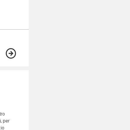
tro
i, per
zio