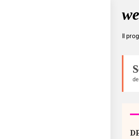
Il pro
S
de
Tutto
Aree
DP