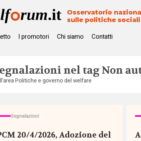
Osservatorio naziona
sulle politiche sociali
getto
I promotori
Chi siamo
Contatti
egnalazioni nel tag
Non aut
ll’area
Politiche e governo del welfare
Segnalazioni
CM 20/4/2026, Adozione del
A