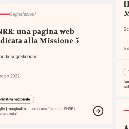
I
stico
M
Segnalazioni
o
Sc
NRR: una pagina web
dicata alla Missione 5
rtamento
5 
pri la segnalazione
ficazione
P
sibilità
aggio 2022
fam
wel
sso
rmativa nazionale
zi
glie
marginalità
non autosufficienza
PNRR
iche sociali
lienza
A