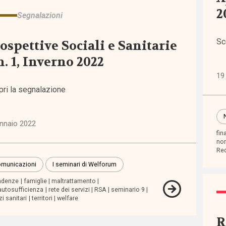
2
Segnalazioni
modamenti
nevoli
Sc
ospettive Sociali e Sanitarie
n. 1, Inverno 2022
ditamento
19
pri la segnalazione
nnaio 2022
fin
non
Red
municazioni
I seminari di Welforum
ndenze
famiglie
maltrattamento
autosufficienza
rete dei servizi
RSA
seminario 9
scenti
zi sanitari
territori
welfare
R