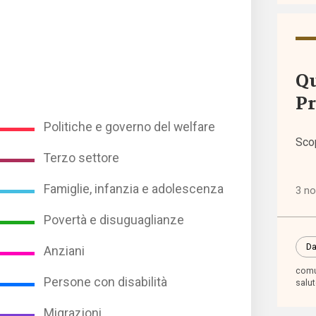
Event
Qu
I sem
Pr
di
Welf
Politiche e governo del welfare
Sco
Terzo settore
Norma
euro
Famiglie, infanzia e adolescenza
3 n
Povertà e disuguaglianze
Norma
nazio
Da
Anziani
comu
Persone con disabilità
salu
Norma
regio
Migrazioni