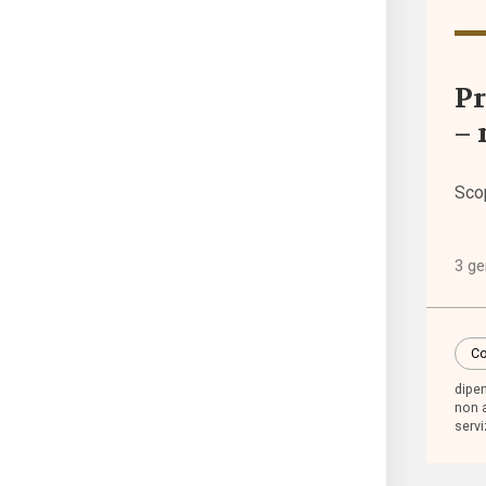
acco
ragio
Pr
– 
accre
Sco
Acli
3 ge
Acri
ADI
Co
dipe
non 
adole
servi