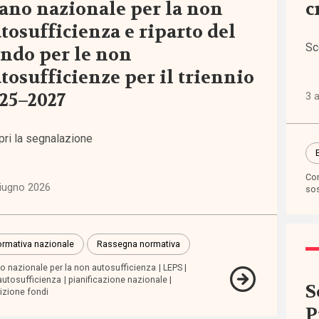
ano nazionale per la non
c
tosufficienza e riparto del
iche
Sc
ndo per le non
6)
tosufficienze per il triennio
25–2027
3 a
ni
)
pri la segnalazione
lie,
Com
zia e
iugno 2026
sos
escenza
7)
rmativa nazionale
Rassegna normativa
zioni
o nazionale per la non autosufficienza
LEPS
2)
autosufficienza
pianificazione nazionale
S
tizione fondi
P