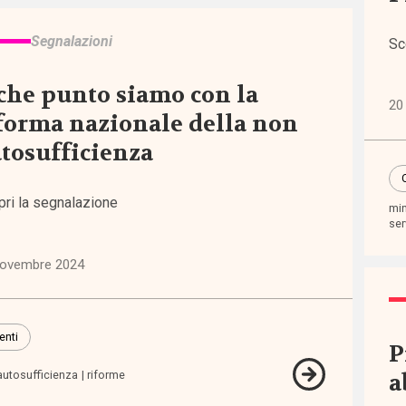
one
Segnalazioni
Sc
lità
5)
che punto siamo con la
20
forma nazionale della non
iche
tosufficienza
erno
elfare
pri la segnalazione
8)
min
ser
tà e
novembre 2024
uaglianze
5)
enti
P
ssioni
autosufficienza
riforme
a
i