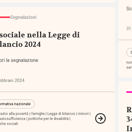
)
Sc
Segnalazioni
re
31
 sociale nella Legge di
)
lancio 2024
pri la segnalazione
non
ni
ser
ebbraio 2024
icazioni
rmativa nazionale
R
che
asto alla povertà
famiglie
Legge di bilancio
minori
3
autosufficienza
politiche per le disabilità
iche sociali
I
ienze