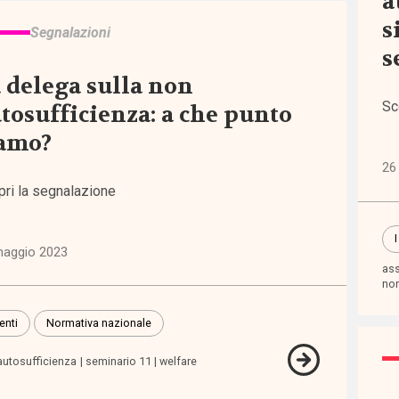
a
s
Segnalazioni
s
 delega sulla non
Sc
tosufficienza: a che punto
iamo?
egna
tiva
26
pri la segnalazione
o ai
tori
maggio 2023
ass
non
enti
Normativa nazionale
autosufficienza
seminario 11
welfare
ndono