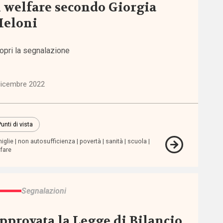
l welfare secondo Giorgia
eloni
opri la segnalazione
dicembre 2022
unti di vista
iglie
non autosufficienza
povertà
sanità
scuola
fare
Segnalazioni
pprovata la Legge di Bilancio