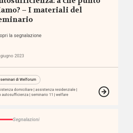
utosufficienza: a che punto
iamo? – I materiali del
eminario
opri la segnalazione
 giugno 2023
I seminari di Welforum
istenza domiciliare
assistenza residenziale
 autosufficienza
seminario 11
welfare
Segnalazioni