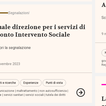
A
i
Segnalazioni
Sc
ale direzione per i servizi di
inari
onto Intervento Sociale
9 
orum
pri la segnalazione
tiva
pea
go
ovembre 2023
Reg
tiva
nale
ti e ricerche
Esperienze
Punti di vista
nicazione
maltrattamento
non autosufficienza
te
servizi sanitari
servizi sociali
tutela dei diritti
tiva
L
nale