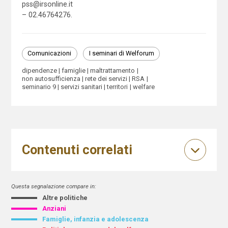
pss@irsonline.it
– 02.46764276.
Comunicazioni
I seminari di Welforum
dipendenze
famiglie
maltrattamento
non autosufficienza
rete dei servizi
RSA
seminario 9
servizi sanitari
territori
welfare
Contenuti correlati
Questa segnalazione compare in:
Altre politiche
Anziani
Famiglie, infanzia e adolescenza