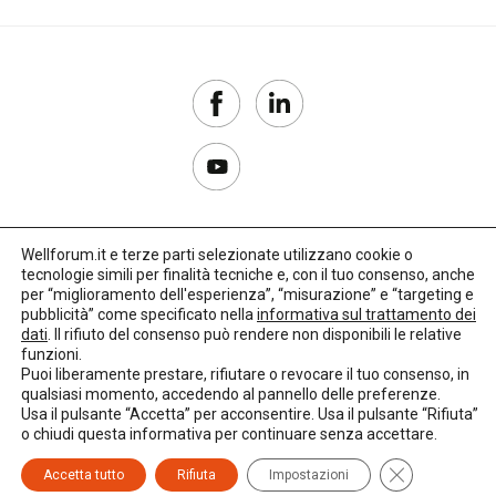
Wellforum.it e terze parti selezionate utilizzano cookie o
tecnologie simili per finalità tecniche e, con il tuo consenso, anche
Copyright 2017–2026
per “miglioramento dell'esperienza”, “misurazione” e “targeting e
pubblicità” come specificato nella
informativa sul trattamento dei
Privacy Policy
dati
. Il rifiuto del consenso può rendere non disponibili le relative
funzioni.
Impostazioni cookie
Puoi liberamente prestare, rifiutare o revocare il tuo consenso, in
qualsiasi momento, accedendo al pannello delle preferenze.
🌳
Credits:
LO Studio
Usa il pulsante “Accetta” per acconsentire. Usa il pulsante “Rifiuta”
o chiudi questa informativa per continuare senza accettare.
Close GDPR C
Accetta tutto
Rifiuta
Impostazioni