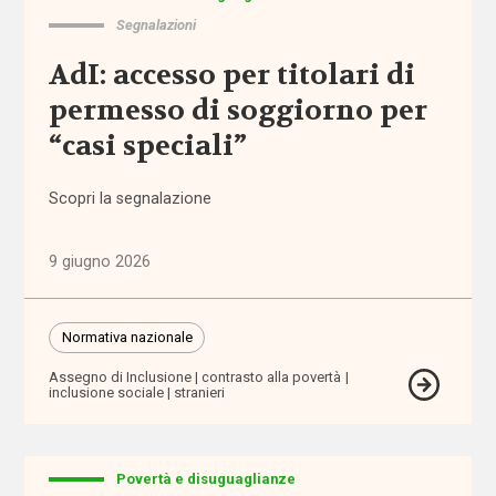
Normativa
Segnalazioni
nazionale
AdI: accesso per titolari di
Normativa
permesso di soggiorno per
regionale
“casi speciali”
Punti
di
Scopri la segnalazione
vista
9 giugno 2026
Rassegna
normativa
Normativa nazionale
Spazio ai
promotori
Assegno di Inclusione
contrasto alla povertà
inclusione sociale
stranieri
Tutti
Povertà e disuguaglianze
i tag