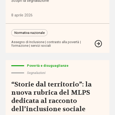
Scopri la segnalazione
amministrazione
condivisa
8 aprile 2026
Anac
Normativa nazionale
anagrafe
Assegno di Inclusione
contrasto alla povertà
formazione
servizi sociali
Anci
Povertà e disuguaglianze
Anpal
Segnalazioni
appalti
“Storie dal territorio”: la
nuova rubrica del MLPS
aree
interne
dedicata al racconto
dell’inclusione sociale
aspettativa