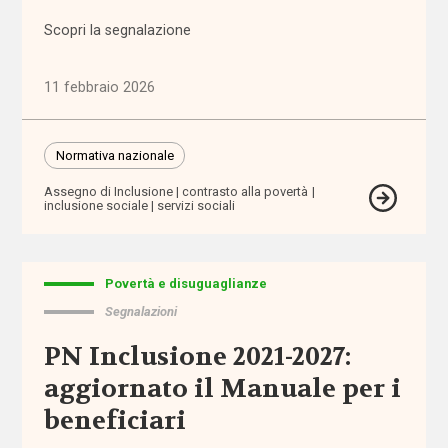
Autorità
Scopri la segnalazione
Garante per
l'Infanzia e
11 febbraio 2026
l'Adolescenza
autorizzazione
Normativa nazionale
Assegno di Inclusione
contrasto alla povertà
badanti
inclusione sociale
servizi sociali
Banca
d'Italia
Povertà e disuguaglianze
Segnalazioni
bandi
PN Inclusione 2021-2027:
barriere
aggiornato il Manuale per i
architettoniche
beneficiari
barriere