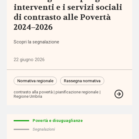
interventi e i servizi sociali
Politiche
e governo
di contrasto alle Povertà
del welfare
(1.768)
2024–2026
Povertà e
Scopri la segnalazione
disuguaglianze
(1.684)
22 giugno 2026
Professioni
sociali
Normativa regionale
Rassegna normativa
(344)
contrasto alla povertà
pianificazione regionale
Regione Umbria
Terzo
settore
(752)
Povertà e disuguaglianze
Segnalazioni
Tutto