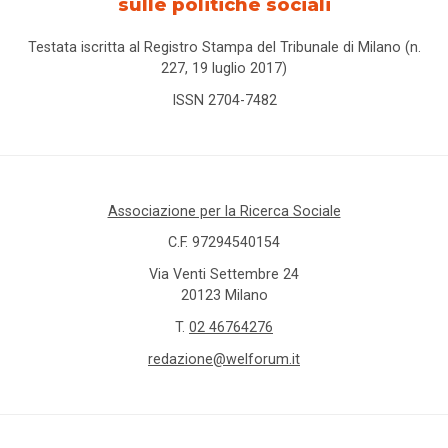
sulle politiche sociali
carcere
Testata iscritta al Registro Stampa del Tribunale di Milano (n.
227, 19 luglio 2017)
care
ISSN 2704-7482
leavers
caregiver
Caritas
Associazione per la Ricerca Sociale
C.F. 97294540154
Carta
Via Venti Settembre 24
della
20123 Milano
famiglia
T.
02 46764276
cartella
redazione@welforum.it
sociale
casa