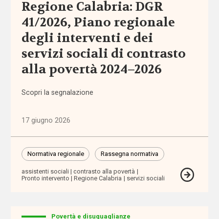
Regione Calabria: DGR
Sezioni
41/2026, Piano regionale
Comunicazioni
degli interventi e dei
servizi sociali di contrasto
Dati e
ricerche
alla povertà 2024–2026
Esperienze
Scopri la segnalazione
Eventi
17 giugno 2026
I seminari
di
Normativa regionale
Rassegna normativa
Welforum
assistenti sociali
contrasto alla povertà
Pronto intervento
Regione Calabria
servizi sociali
Normativa
europea
Povertà e disuguaglianze