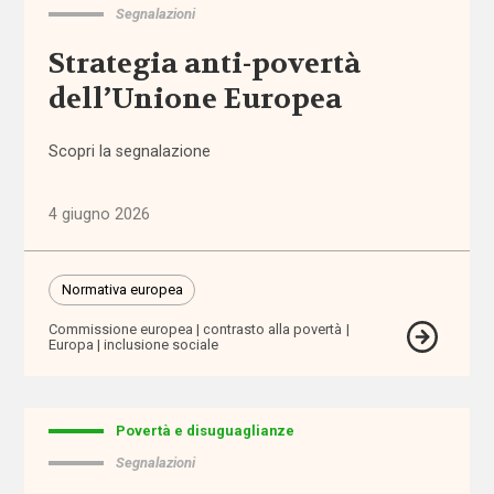
Segnalazioni
abbandono
Strategia anti-povertà
scolastico
dell’Unione Europea
aborto
Scopri la segnalazione
accertamento
e
4 giugno 2026
certificazione
accessibilità
Normativa europea
Commissione europea
contrasto alla povertà
accesso
Europa
inclusione sociale
ai
servizi
Povertà e disuguaglianze
accoglienza
Segnalazioni