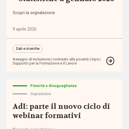
Alleanza
per
Scopri la segnalazione
l'infanzia
allontanamento
9 aprile 2026
alunni
Dati e ricerche
stranieri
Assegno di Inclusione
contrasto alla povertà
Inps
Supporto per la Formazione e il Lavoro
Alzheimer
ambiente
Povertà e disuguaglianze
Segnalazioni
ambito
territoriale
AdI: parte il nuovo ciclo di
webinar formativi
amministratore
di sostegno