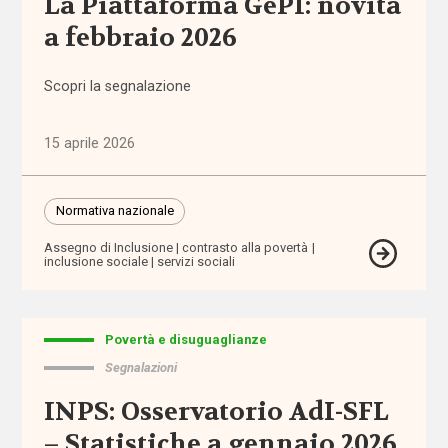
La Piattaforma GePI: novità
affido
a febbraio 2026
affordability
Scopri la segnalazione
ageing
in
15 aprile 2026
place
Normativa nazionale
AgID
Assegno di Inclusione
contrasto alla povertà
inclusione sociale
servizi sociali
agricoltura
sociale
Alleanza
Povertà e disuguaglianze
contro
Segnalazioni
la
povertà
INPS: Osservatorio AdI-SFL
– Statistiche a gennaio 2026