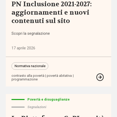
accomodamenti
PN Inclusione 2021-2027:
ragionevoli
aggiornamenti e nuovi
contenuti sul sito
accreditamento
Scopri la segnalazione
Acli
Acri
17 aprile 2026
ADI
Normativa nazionale
adolescenti
contrasto alla povertà
povertà abitativa
programmazione
adozione
Povertà e disuguaglianze
adozione
Segnalazioni
internazionale