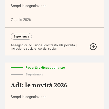
di vita
Scopri la segnalazione
Assegno
di cura
7 aprile 2026
Assegno
Esperienze
di
Inclusione
Assegno di Inclusione
contrasto alla povertà
inclusione sociale
servizi sociali
Assegno
Unico
Universale
Povertà e disuguaglianze
Segnalazioni
assistenti
familiari
AdI: le novità 2026
assistenti
Scopri la segnalazione
sociali