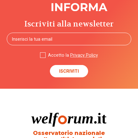
budget
di
Iscriviti alla newsletter
progetto
/ cura /
salute
bullismo
Accetto la
Privacy Policy
buone
prassi
CAF
cambiamento
climatico
camp
Osservatorio nazionale