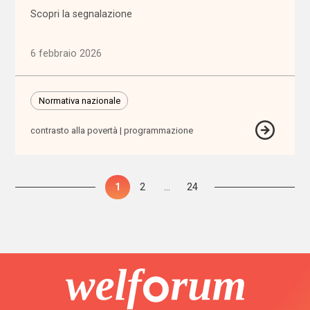
fisiche e
Scopri la segnalazione
sensoriali
6 febbraio 2026
benessere
beni
Normativa nazionale
confiscati
contrasto alla povertà
programmazione
bilancio
sociale
Paginazione
Pagina
1
Pagina
2
…
Pagina
24
degli
Bonus
bebè
articoli
Bonus
nido
Brexit