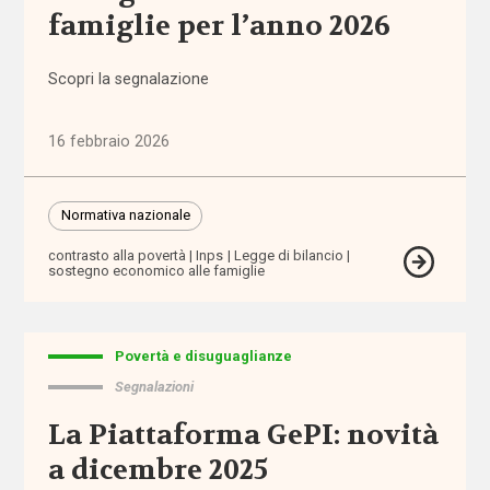
famiglie per l’anno 2026
mutuo
aiuto
Scopri la segnalazione
autodeterminazione
16 febbraio 2026
autonomia
autonomia
Normativa nazionale
differenziata
contrasto alla povertà
Inps
Legge di bilancio
sostegno economico alle famiglie
Autorità
Garante
dei
Povertà e disuguaglianze
Diritti
Segnalazioni
Autorità
La Piattaforma GePI: novità
Garante
a dicembre 2025
Disabilità