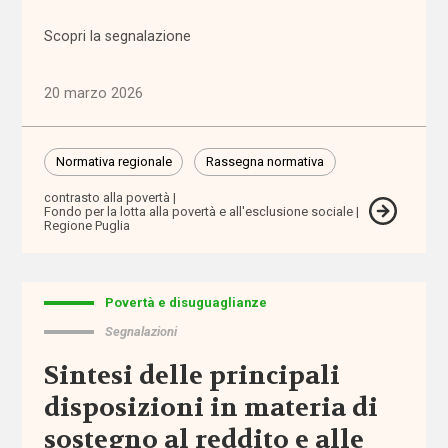
assistenza
territoriale
Scopri la segnalazione
associazioni
20 marzo 2026
associazioni
di
Normativa regionale
Rassegna normativa
promozione
sociale
contrasto alla povertà
Fondo per la lotta alla povertà e all'esclusione sociale
Regione Puglia
attività
extra-
scolastiche
Povertà e disuguaglianze
Segnalazioni
ausili
Sintesi delle principali
autismo
disposizioni in materia di
sostegno al reddito e alle
auto-