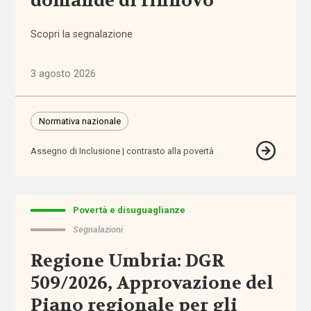
domande di rinnovo
politiche
(1.316)
Scopri la segnalazione
Anziani
3 agosto 2026
(744)
Famiglie,
Normativa nazionale
infanzia e
adolescenza
Assegno di Inclusione
contrasto alla povertà
(2.207)
Migrazioni
(1.071)
Povertà e disuguaglianze
Segnalazioni
Persone
Regione Umbria: DGR
con
disabilità
509/2026, Approvazione del
(2.195)
Piano regionale per gli