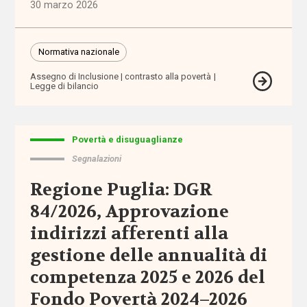
30 marzo 2026
assistenza
domiciliare
Normativa nazionale
assistenza
personale
Assegno di Inclusione
contrasto alla povertà
Legge di bilancio
assistenza
residenziale
Povertà e disuguaglianze
Segnalazioni
assistenza
sanitaria
Regione Puglia: DGR
84/2026, Approvazione
assistenza
scolastica
indirizzi afferenti alla
gestione delle annualità di
assistenza
competenza 2025 e 2026 del
sociosanitaria
Fondo Povertà 2024–2026