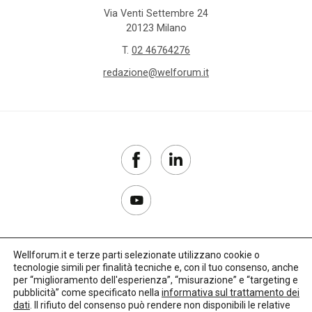
Via Venti Settembre 24
20123 Milano
T.
02 46764276
redazione@welforum.it
Wellforum.it e terze parti selezionate utilizzano cookie o
tecnologie simili per finalità tecniche e, con il tuo consenso, anche
Copyright 2017–2026
per “miglioramento dell'esperienza”, “misurazione” e “targeting e
pubblicità” come specificato nella
informativa sul trattamento dei
Privacy Policy
dati
. Il rifiuto del consenso può rendere non disponibili le relative