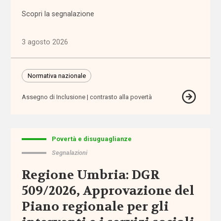
(1.316)
Scopri la segnalazione
Anziani
3 agosto 2026
(744)
Famiglie,
Normativa nazionale
infanzia e
adolescenza
Assegno di Inclusione
contrasto alla povertà
(2.207)
Migrazioni
(1.072)
Povertà e disuguaglianze
Segnalazioni
Persone
Regione Umbria: DGR
con
disabilità
509/2026, Approvazione del
(2.195)
Piano regionale per gli
Politiche