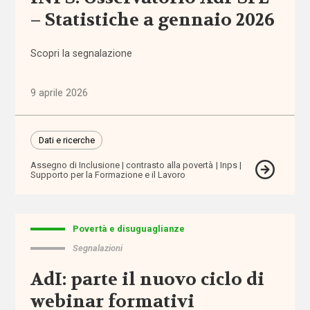
amministrazione
– Statistiche a gennaio 2026
condivisa
Scopri la segnalazione
Anac
anagrafe
9 aprile 2026
Anci
Dati e ricerche
Anpal
Assegno di Inclusione
contrasto alla povertà
Inps
Supporto per la Formazione e il Lavoro
appalti
Povertà e disuguaglianze
aree
Segnalazioni
interne
AdI: parte il nuovo ciclo di
aspettativa
webinar formativi
di vita