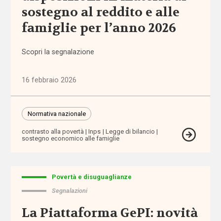
Autorità
sostegno al reddito e alle
Garante per
famiglie per l’anno 2026
l'Infanzia e
l'Adolescenza
Scopri la segnalazione
autorizzazione
16 febbraio 2026
badanti
Banca
Normativa nazionale
d'Italia
contrasto alla povertà
Inps
Legge di bilancio
sostegno economico alle famiglie
bandi
barriere
Povertà e disuguaglianze
architettoniche
Segnalazioni
La Piattaforma GePI: novità
barriere
fisiche e