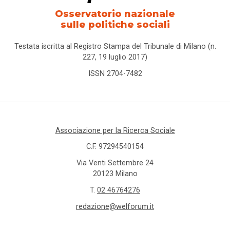
carcere
Osservatorio nazionale
sulle politiche sociali
care
leavers
Testata iscritta al Registro Stampa del Tribunale di Milano (n.
227, 19 luglio 2017)
caregiver
ISSN 2704-7482
Caritas
Carta
Associazione per la Ricerca Sociale
della
famiglia
C.F. 97294540154
Via Venti Settembre 24
cartella
20123 Milano
sociale
T.
02 46764276
redazione@welforum.it
casa