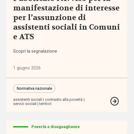
ragionevoli
manifestazione di interesse
per l’assunzione di
accreditamento
assistenti sociali in Comuni
Acli
e ATS
Acri
Scopri la segnalazione
ADI
1 giugno 2026
adolescenti
Normativa nazionale
adozione
assistenti sociali
contrasto alla povertà
servizi sociali
territori
adozione
internazionale
Povertà e disuguaglianze
affido