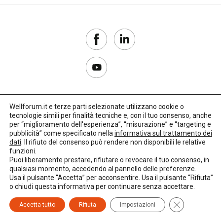
case
della
comunità
case
famiglia
case
management
Wellforum.it e terze parti selezionate utilizzano cookie o
tecnologie simili per finalità tecniche e, con il tuo consenso, anche
Copyright 2017–2026
Censis
per “miglioramento dell'esperienza”, “misurazione” e “targeting e
pubblicità” come specificato nella
informativa sul trattamento dei
Privacy Policy
dati
. Il rifiuto del consenso può rendere non disponibili le relative
centri di
funzioni.
Impostazioni cookie
aggregazione
Puoi liberamente prestare, rifiutare o revocare il tuo consenso, in
qualsiasi momento, accedendo al pannello delle preferenze.
🌳
Credits:
LO Studio
Usa il pulsante “Accetta” per acconsentire. Usa il pulsante “Rifiuta”
centri
o chiudi questa informativa per continuare senza accettare.
diurni
Close GDPR C
Accetta tutto
Rifiuta
Impostazioni
centri