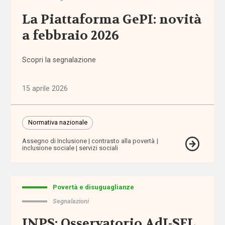
per
l'infanzia
La Piattaforma GePI: novità
a febbraio 2026
allontanamento
Scopri la segnalazione
alunni
stranieri
15 aprile 2026
Alzheimer
Normativa nazionale
ambiente
Assegno di Inclusione
contrasto alla povertà
inclusione sociale
servizi sociali
ambito
territoriale
Povertà e disuguaglianze
amministratore
Segnalazioni
di sostegno
INPS: Osservatorio AdI-SFL