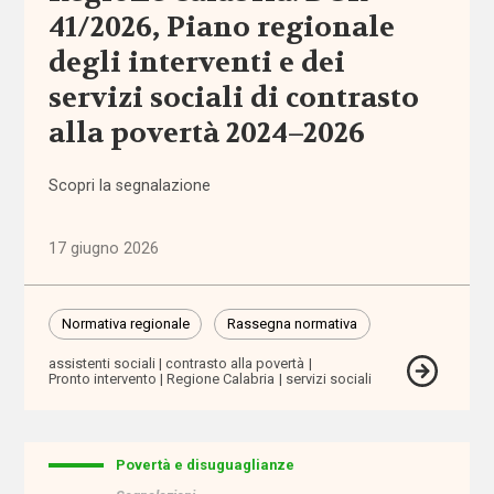
41/2026, Piano regionale
Comunicazioni
degli interventi e dei
servizi sociali di contrasto
Dati e
ricerche
alla povertà 2024–2026
Esperienze
Scopri la segnalazione
Eventi
17 giugno 2026
I seminari
di
Normativa regionale
Rassegna normativa
Welforum
assistenti sociali
contrasto alla povertà
Pronto intervento
Regione Calabria
servizi sociali
Normativa
europea
Povertà e disuguaglianze
Normativa