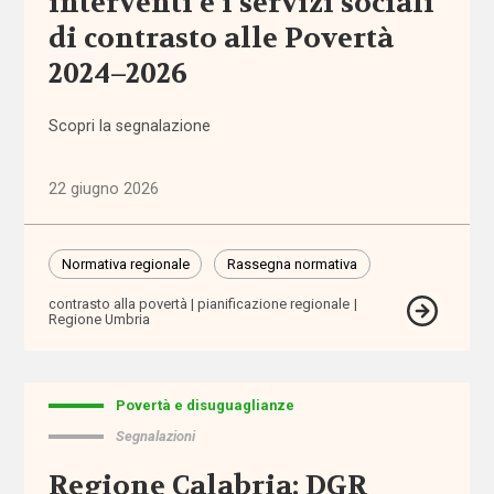
interventi e i servizi sociali
e governo
di contrasto alle Povertà
del welfare
(1.768)
2024–2026
Povertà e
Scopri la segnalazione
disuguaglianze
(1.685)
22 giugno 2026
Professioni
sociali
Normativa regionale
Rassegna normativa
(344)
contrasto alla povertà
pianificazione regionale
Regione Umbria
Terzo
settore
(752)
Povertà e disuguaglianze
Segnalazioni
Tutto
Regione Calabria: DGR
Sezioni