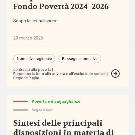
Fondo Povertà 2024–2026
aiuto
Scopri la segnalazione
autodeterminazione
autonomia
20 marzo 2026
autonomia
Normativa regionale
Rassegna normativa
differenziata
contrasto alla povertà
Fondo per la lotta alla povertà e all'esclusione sociale
Autorità
Regione Puglia
Garante
dei
Diritti
Povertà e disuguaglianze
Autorità
Segnalazioni
Garante
Sintesi delle principali
Disabilità
disposizioni in materia di