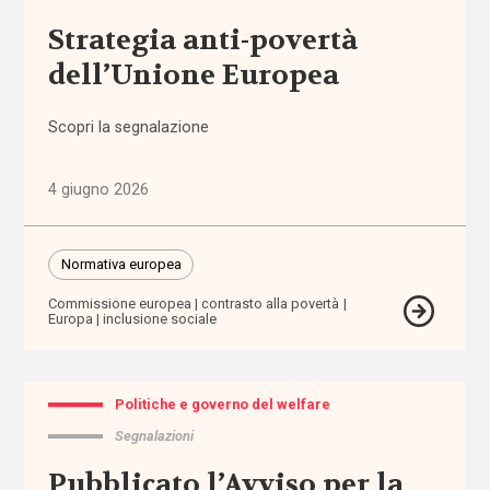
abbandono
Strategia anti-povertà
scolastico
dell’Unione Europea
aborto
Scopri la segnalazione
accertamento
e
4 giugno 2026
certificazione
accessibilità
Normativa europea
Commissione europea
contrasto alla povertà
accesso
Europa
inclusione sociale
ai
servizi
Politiche e governo del welfare
accoglienza
Segnalazioni
accomodamenti
Pubblicato l’Avviso per la