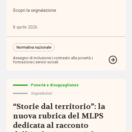
Scopri la segnalazione
Assegno
di cura
8 aprile 2026
Assegno
di
Inclusione
Normativa nazionale
Assegno di Inclusione
contrasto alla povertà
Assegno
formazione
servizi sociali
Unico
Universale
Povertà e disuguaglianze
assistenti
Segnalazioni
familiari
“Storie dal territorio”: la
assistenti
nuova rubrica del MLPS
sociali
dedicata al racconto
assistenza