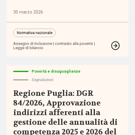
territoriale
30 marzo 2026
associazioni
Normativa nazionale
associazioni
di
Assegno di Inclusione
contrasto alla povertà
promozione
Legge di bilancio
sociale
attività
Povertà e disuguaglianze
extra-
Segnalazioni
scolastiche
Regione Puglia: DGR
ausili
84/2026, Approvazione
indirizzi afferenti alla
autismo
gestione delle annualità di
auto-
competenza 2025 e 2026 del
mutuo