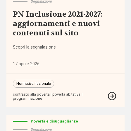
Segnalazioni
PN Inclusione 2021-2027:
affordability
aggiornamenti e nuovi
ageing
contenuti sul sito
in
place
Scopri la segnalazione
AgID
17 aprile 2026
agricoltura
sociale
Normativa nazionale
Alleanza
contrasto alla povertà
povertà abitativa
programmazione
contro
la
povertà
Povertà e disuguaglianze
Alleanza
Segnalazioni