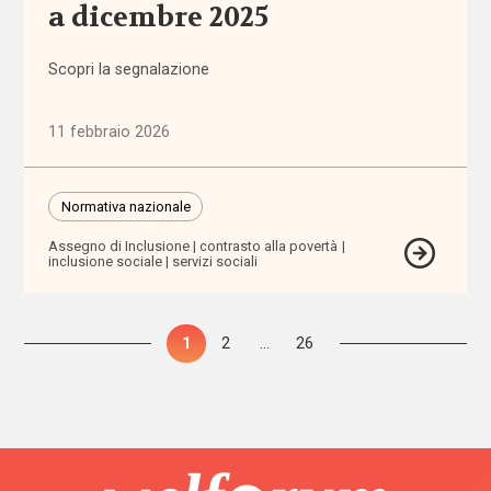
a dicembre 2025
sensoriali
Scopri la segnalazione
benessere
11 febbraio 2026
beni
confiscati
Normativa nazionale
bilancio
sociale
Assegno di Inclusione
contrasto alla povertà
inclusione sociale
servizi sociali
Bonus
bebè
Paginazione
Pagina
1
Pagina
2
…
Pagina
26
degli
Bonus
nido
articoli
Brexit