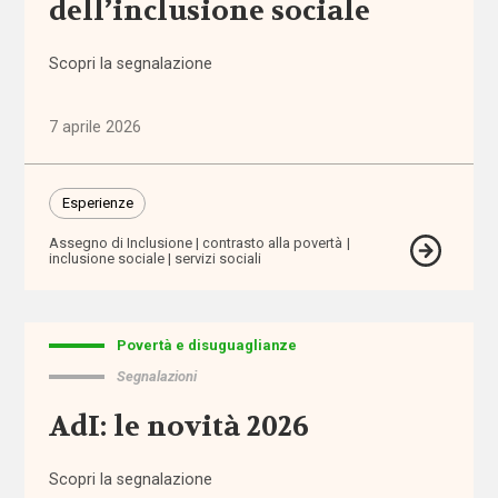
dell’inclusione sociale
domiciliare
Scopri la segnalazione
assistenza
personale
7 aprile 2026
assistenza
residenziale
Esperienze
assistenza
Assegno di Inclusione
contrasto alla povertà
inclusione sociale
servizi sociali
sanitaria
assistenza
scolastica
Povertà e disuguaglianze
Segnalazioni
assistenza
AdI: le novità 2026
sociosanitaria
Scopri la segnalazione
assistenza