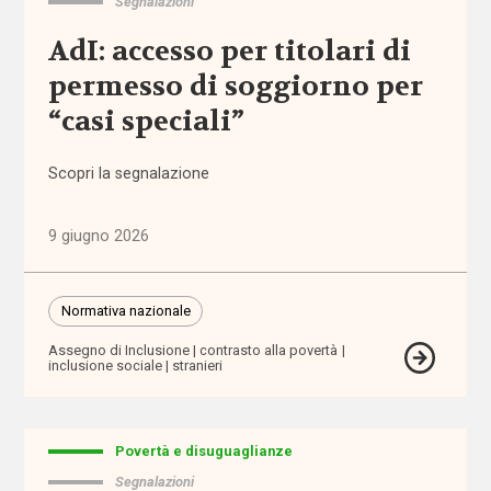
Segnalazioni
nazionale
AdI: accesso per titolari di
Normativa
permesso di soggiorno per
regionale
“casi speciali”
Punti
di
Scopri la segnalazione
vista
9 giugno 2026
Rassegna
normativa
Normativa nazionale
Spazio ai
promotori
Assegno di Inclusione
contrasto alla povertà
inclusione sociale
stranieri
Tutti
Povertà e disuguaglianze
i tag
Segnalazioni