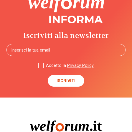
budget
di
progetto
/ cura /
salute
Iscriviti alla newsletter
bullismo
buone
Accetto la
Privacy Policy
prassi
CAF
cambiamento
climatico
camp