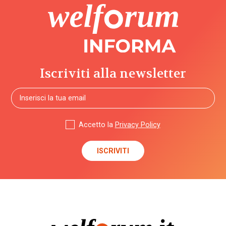
budget
di
progetto
/ cura /
salute
Iscriviti alla newsletter
bullismo
buone
prassi
Accetto la
Privacy Policy
CAF
cambiamento
climatico
camp