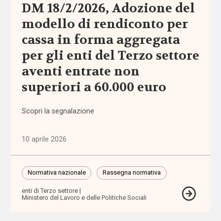
DM 18/2/2026, Adozione del
modello di rendiconto per
affordability
cassa in forma aggregata
ageing
per gli enti del Terzo settore
in
aventi entrate non
place
superiori a 60.000 euro
AgID
Scopri la segnalazione
agricoltura
sociale
10 aprile 2026
Alleanza
contro
Normativa nazionale
Rassegna normativa
la
povertà
enti di Terzo settore
Ministero del Lavoro e delle Politiche Sociali
Alleanza