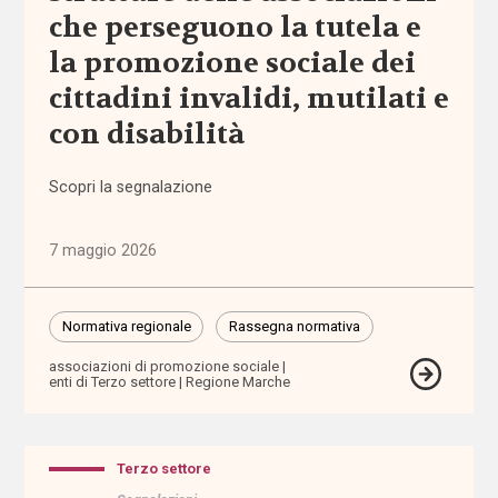
che perseguono la tutela e
Comunicazioni
la promozione sociale dei
cittadini invalidi, mutilati e
Dati e
ricerche
con disabilità
Esperienze
Scopri la segnalazione
Eventi
7 maggio 2026
I seminari
di
Normativa regionale
Rassegna normativa
Welforum
associazioni di promozione sociale
enti di Terzo settore
Regione Marche
Normativa
europea
Terzo settore
Normativa