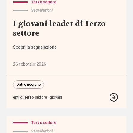
Terzo settore
domiciliare
Segnalazioni
assistenza
I giovani leader di Terzo
personale
settore
assistenza
Scopri la segnalazione
residenziale
assistenza
26 febbraio 2026
sanitaria
Dati e ricerche
assistenza
scolastica
enti di Terzo settore
giovani
assistenza
sociosanitaria
Terzo settore
assistenza
Segnalazioni