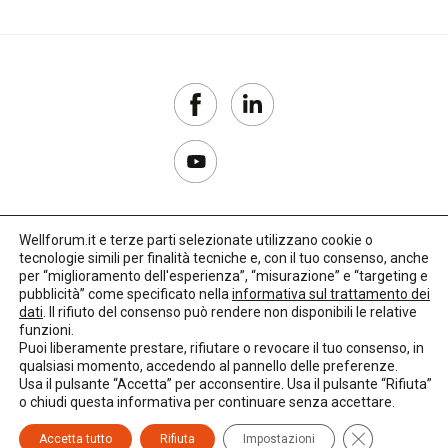
case
della
comunità
case
famiglia
case
management
Wellforum.it e terze parti selezionate utilizzano cookie o
Censis
tecnologie simili per finalità tecniche e, con il tuo consenso, anche
Copyright 2017–2026
per “miglioramento dell'esperienza”, “misurazione” e “targeting e
pubblicità” come specificato nella
informativa sul trattamento dei
centri di
Privacy Policy
dati
. Il rifiuto del consenso può rendere non disponibili le relative
aggregazione
funzioni.
Impostazioni cookie
Puoi liberamente prestare, rifiutare o revocare il tuo consenso, in
qualsiasi momento, accedendo al pannello delle preferenze.
🌳
Credits:
LO Studio
centri
Usa il pulsante “Accetta” per acconsentire. Usa il pulsante “Rifiuta”
diurni
o chiudi questa informativa per continuare senza accettare.
Close GDPR C
Accetta tutto
Rifiuta
Impostazioni
centri