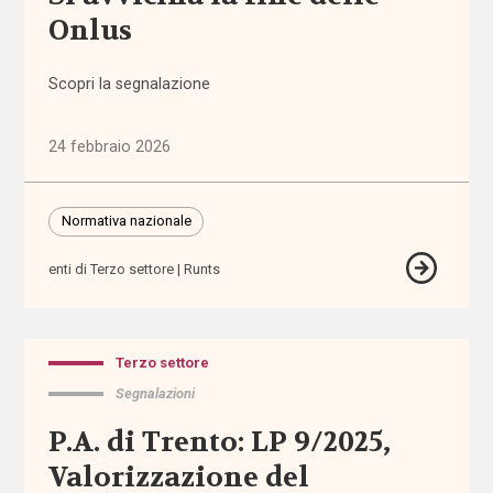
aiuto
Onlus
autodeterminazione
Scopri la segnalazione
autonomia
24 febbraio 2026
autonomia
differenziata
Normativa nazionale
enti di Terzo settore
Runts
Autorità
Garante
dei
Diritti
Terzo settore
Segnalazioni
Autorità
Garante
P.A. di Trento: LP 9/2025,
Disabilità
Valorizzazione del