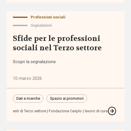
amministrazione
condivisa
Professioni sociali
Anac
Segnalazioni
Sfide per le professioni
anagrafe
sociali nel Terzo settore
Anci
Scopri la segnalazione
Anpal
10 marzo 2026
appalti
Dati e ricerche
Spazio ai promotori
aree
interne
enti di Terzo settore
Fondazione Cariplo
lavoro di cura
aspettativa
di vita