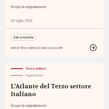
(1.316)
Scopri la segnalazione
Anziani
24 luglio 2026
(744)
Famiglie,
Dati e ricerche
infanzia e
adolescenza
enti di Terzo settore
Istat
non profit
(2.207)
Migrazioni
(1.072)
Terzo settore
Segnalazioni
Persone
L’Atlante del Terzo settore
con
disabilità
italiano
(2.195)
Scopri la segnalazione
Politiche