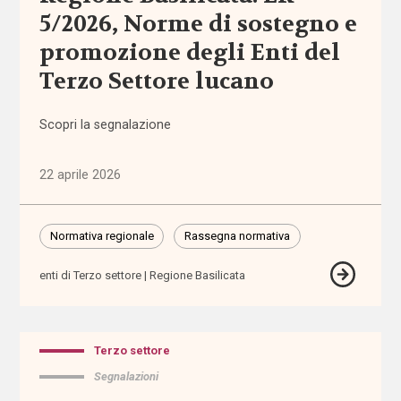
ragionevoli
5/2026, Norme di sostegno e
promozione degli Enti del
accreditamento
Terzo Settore lucano
Acli
Scopri la segnalazione
Acri
22 aprile 2026
ADI
Normativa regionale
Rassegna normativa
adolescenti
enti di Terzo settore
Regione Basilicata
adozione
adozione
internazionale
Terzo settore
Segnalazioni
affido