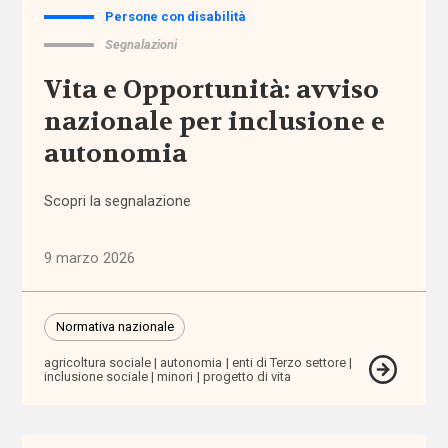
Persone con disabilità
Assegno
Segnalazioni
di cura
Vita e Opportunità: avviso
Assegno
nazionale per inclusione e
di
autonomia
Inclusione
Scopri la segnalazione
Assegno
Unico
Universale
9 marzo 2026
assistenti
familiari
Normativa nazionale
agricoltura sociale
autonomia
enti di Terzo settore
assistenti
inclusione sociale
minori
progetto di vita
sociali
assistenza