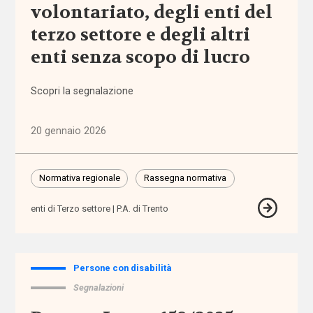
Autorità
volontariato, degli enti del
Garante per
terzo settore e degli altri
l'Infanzia e
l'Adolescenza
enti senza scopo di lucro
autorizzazione
Scopri la segnalazione
badanti
20 gennaio 2026
Banca
d'Italia
Normativa regionale
Rassegna normativa
enti di Terzo settore
P.A. di Trento
bandi
barriere
architettoniche
Persone con disabilità
Segnalazioni
barriere
fisiche e