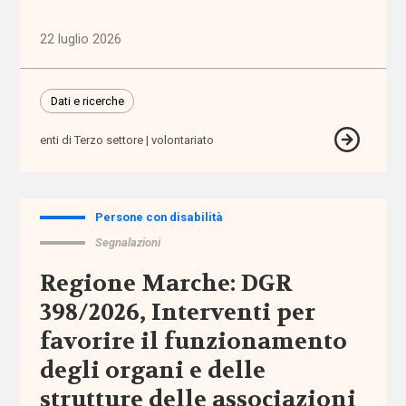
e governo
del welfare
22 luglio 2026
(1.768)
Povertà e
Dati e ricerche
disuguaglianze
(1.685)
enti di Terzo settore
volontariato
Professioni
sociali
Persone con disabilità
(344)
Segnalazioni
Terzo
Regione Marche: DGR
settore
398/2026, Interventi per
(752)
favorire il funzionamento
degli organi e delle
Tutto
strutture delle associazioni
Sezioni