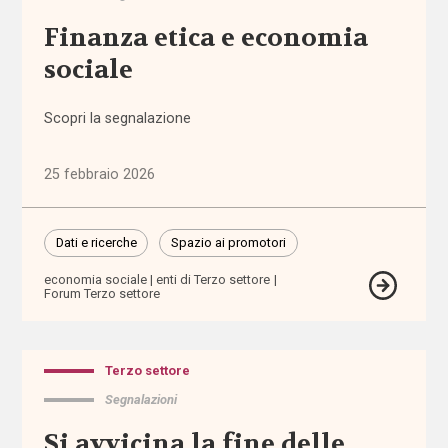
territoriale
Finanza etica e economia
associazioni
sociale
associazioni
Scopri la segnalazione
di
promozione
sociale
25 febbraio 2026
attività
Dati e ricerche
Spazio ai promotori
extra-
scolastiche
economia sociale
enti di Terzo settore
Forum Terzo settore
ausili
Terzo settore
autismo
Segnalazioni
auto-
Si avvicina la fine delle
mutuo