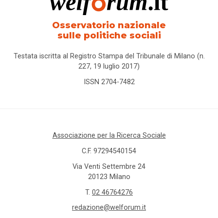
carcere
Osservatorio nazionale
care
sulle politiche sociali
leavers
Testata iscritta al Registro Stampa del Tribunale di Milano (n.
caregiver
227, 19 luglio 2017)
ISSN 2704-7482
Caritas
Carta
della
Associazione per la Ricerca Sociale
famiglia
C.F. 97294540154
cartella
Via Venti Settembre 24
sociale
20123 Milano
T.
02 46764276
casa
redazione@welforum.it