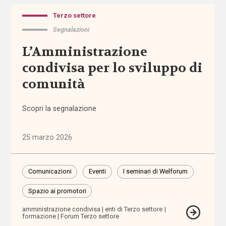
per
l'infanzia
Terzo settore
Segnalazioni
allontanamento
L’Amministrazione
condivisa per lo sviluppo di
alunni
stranieri
comunità
Alzheimer
Scopri la segnalazione
ambiente
25 marzo 2026
ambito
territoriale
Comunicazioni
Eventi
I seminari di Welforum
Spazio ai promotori
amministratore
di sostegno
amministrazione condivisa
enti di Terzo settore
formazione
Forum Terzo settore