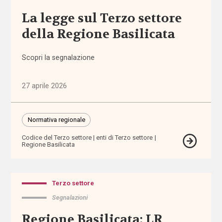
abbandono
La legge sul Terzo settore
scolastico
della Regione Basilicata
aborto
Scopri la segnalazione
accertamento
e
27 aprile 2026
certificazione
accessibilità
Normativa regionale
Codice del Terzo settore
enti di Terzo settore
accesso
Regione Basilicata
ai
servizi
Terzo settore
accoglienza
Segnalazioni
accomodamenti
Regione Basilicata: LR