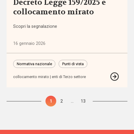
Decreto Legge 159/2025 e
sensoriali
collocamento mirato
benessere
Scopri la segnalazione
beni
confiscati
16 gennaio 2026
bilancio
Normativa nazionale
Punti di vista
sociale
collocamento mirato
enti di Terzo settore
Bonus
bebè
Paginazione
Pagina
1
Pagina
2
…
Pagina
13
Bonus
degli
nido
articoli
Brexit