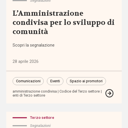
Segnalazioni
nazionale
L’Amministrazione
Normativa
condivisa per lo sviluppo di
regionale
comunità
Punti
di
Scopri la segnalazione
vista
28 aprile 2026
Rassegna
normativa
Comunicazioni
Eventi
Spazio ai promotori
Spazio ai
promotori
amministrazione condivisa
Codice del Terzo settore
enti di Terzo settore
Tutti
Terzo settore
i tag
Segnalazioni