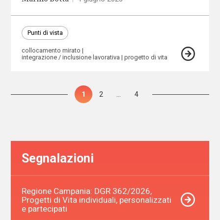
Punti di vista
collocamento mirato
integrazione / inclusione lavorativa
progetto di vita
Paginazione
Pagina
1
Pagina
2
…
Pagina
4
degli
articoli
Segnalazioni
Regione Campania: DGR 362/2026,
Progetti di Vita individuali, personalizzati
e partecipati