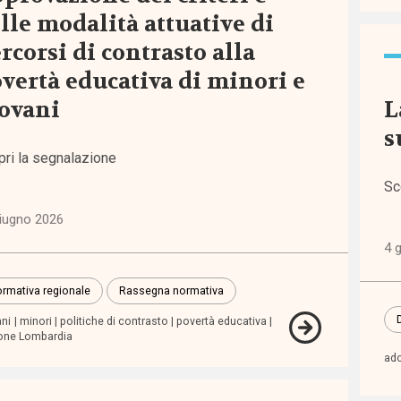
lle modalità attuative di
i
rcorsi di contrasto alla
vertà educativa di minori e
inari
ovani
L
orum
s
pri la segnalazione
tiva
Sc
pea
iugno 2026
4 
tiva
nale
rmativa regionale
Rassegna normativa
ani
minori
politiche di contrasto
povertà educativa
one Lombardia
tiva
ado
nale