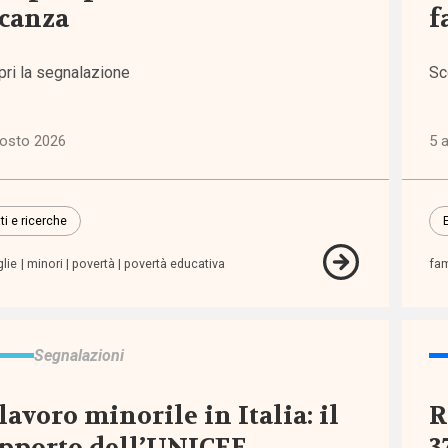
canza
f
iche
6)
pri la segnalazione
Sc
ni
)
gosto 2026
5 
lie,
ti e ricerche
zia e
escenza
glie
minori
povertà
povertà educativa
fam
7)
zioni
Segnalazioni
2)
 lavoro minorile in Italia: il
R
one