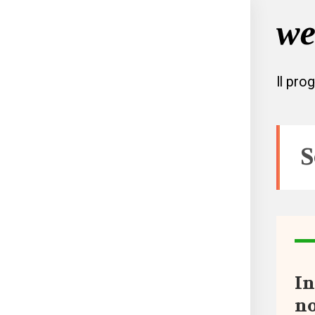
Il pro
S
Tutto
Aree
In
no