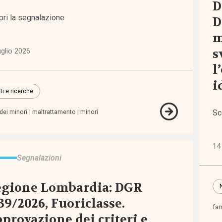
D
pri la segnalazione
D
re
m
)
s
uglio 2026
l
i
ti e ricerche
ni
Sc
dei minori
maltrattamento
minori
icazioni
14 
Segnalazioni
che
egione Lombardia: DGR
39/2026, Fuoriclasse.
ienze
fam
provazione dei criteri e