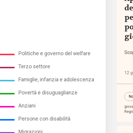
de
Event
pe
po
I sem
gi
di
Welf
Sco
Politiche e governo del welfare
Norma
Terzo settore
euro
12 g
Famiglie, infanzia e adolescenza
Norma
Povertà e disuguaglianze
nazio
No
Anziani
giov
Regi
Norma
Persone con disabilità
regio
Migrazioni