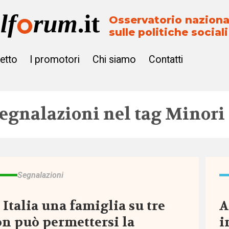
Osservatorio naziona
sulle politiche sociali
getto
I promotori
Chi siamo
Contatti
egnalazioni nel tag
Minori
Segnalazioni
 Italia una famiglia su tre
A
n può permettersi la
i