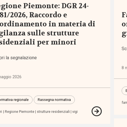
gione Piemonte: DGR 24-
81/2026, Raccordo e
F
o
ordinamento in materia di
o
gilanza sulle strutture
g
rtamento
sidenziali per minori
Sc
ficazione
pri la segnalazione
sibilità
8 
maggio 2026
sso
zi
rmativa regionale
Rassegna normativa
fam
ri
Regione Piemonte
strutture residenziali
vigi
lienza