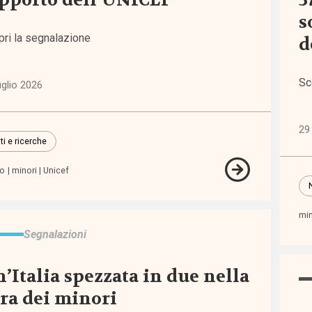
pporto dell’UNICEF
3
s
lità
pri la segnalazione
d
5)
Sc
iche
uglio 2026
erno
elfare
29 
8)
ti e ricerche
ro
minori
Unicef
tà e
uaglianze
min
5)
Segnalazioni
ssioni
’Italia spezzata in due nella
i
ra dei minori
)