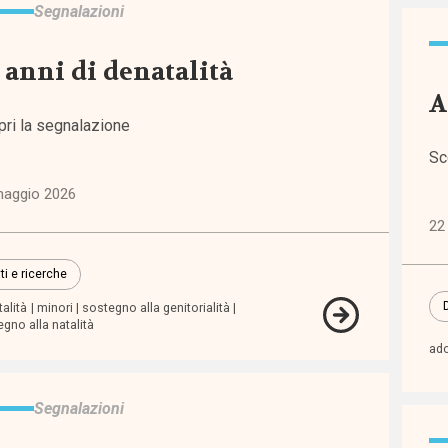
Segnalazioni
 anni di denatalità
A
pri la segnalazione
egna
Sc
tiva
maggio 2026
o ai
22
tori
ti e ricerche
alità
minori
sostegno alla genitorialità
gno alla natalità
ado
Segnalazioni
ndono
stico