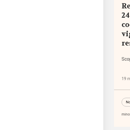
Re
24
abort
co
vi
acce
re
e
certi
Sco
acces
19 
acce
ai
servi
No
mino
accog