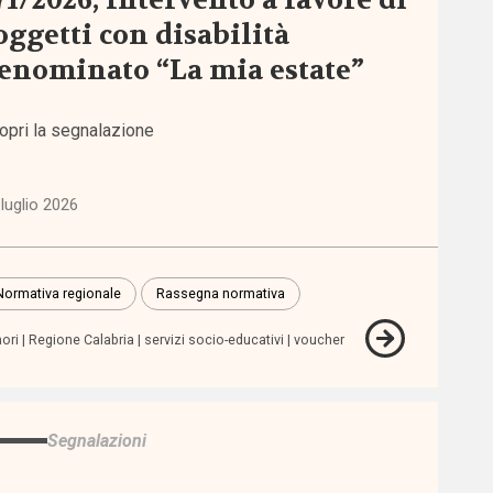
71/2026, Intervento a favore di
oggetti con disabilità
enominato “La mia estate”
opri la segnalazione
luglio 2026
Normativa regionale
Rassegna normativa
ori
Regione Calabria
servizi socio-educativi
voucher
Segnalazioni