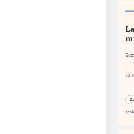
acco
ragio
La
accre
m
Acli
Sco
Acri
20 a
ADI
Da
adole
adol
adoz