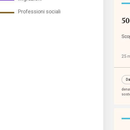
Punti
Professioni sociali
di
50
vista
Sco
Rass
norma
25 
Spazi
promo
Da
denat
soste
Tutti
i tag
abba
scola