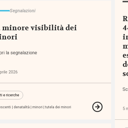
modamenti
Segnalazioni
nevoli
R
 minore visibilità dei
4
ditamento
inori
i
m
pri la segnalazione
e
d
s
prile 2026
Sc
ti e ricerche
scenti
escenti
denatalità
minori
tutela dei minori
5 
ione