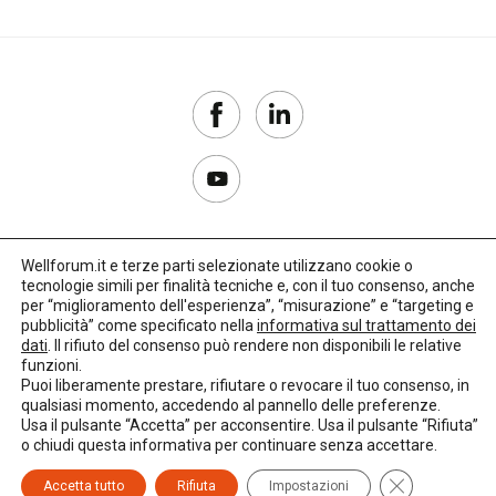
Wellforum.it e terze parti selezionate utilizzano cookie o
tecnologie simili per finalità tecniche e, con il tuo consenso, anche
Copyright 2017–2026
per “miglioramento dell'esperienza”, “misurazione” e “targeting e
pubblicità” come specificato nella
informativa sul trattamento dei
Privacy Policy
dati
. Il rifiuto del consenso può rendere non disponibili le relative
funzioni.
Impostazioni cookie
Puoi liberamente prestare, rifiutare o revocare il tuo consenso, in
qualsiasi momento, accedendo al pannello delle preferenze.
🌳
Credits:
LO Studio
Usa il pulsante “Accetta” per acconsentire. Usa il pulsante “Rifiuta”
o chiudi questa informativa per continuare senza accettare.
Close GDPR C
Accetta tutto
Rifiuta
Impostazioni