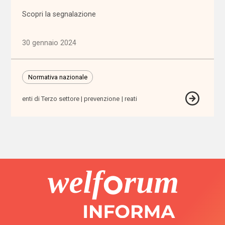
(1.316)
Scopri la segnalazione
Anziani
30 gennaio 2024
(744)
Famiglie,
Normativa nazionale
infanzia e
adolescenza
enti di Terzo settore
prevenzione
reati
(2.207)
Migrazioni
(1.071)
Persone
con
disabilità
(2.195)
Politiche