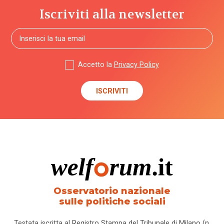
e governo
Iscriviti alla newsletter
del welfare
(1.768)
Povertà e
Accetto la
Privacy Policy
disuguaglianze
(1.684)
Professioni
sociali
(344)
Terzo
settore
(752)
Osservatorio nazionale
sulle politiche sociali
Tutto
Sezioni
Testata iscritta al Registro Stampa del Tribunale di Milano (n.