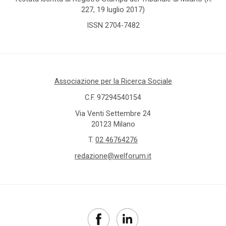
227, 19 luglio 2017)
Comunicazioni
ISSN 2704-7482
Dati e
ricerche
Associazione per la Ricerca Sociale
Esperienze
C.F. 97294540154
Eventi
Via Venti Settembre 24
20123 Milano
I seminari
T.
02 46764276
di
Welforum
redazione@welforum.it
Normativa
europea
Normativa