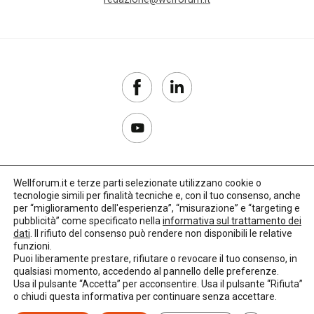
Wellforum.it e terze parti selezionate utilizzano cookie o
tecnologie simili per finalità tecniche e, con il tuo consenso, anche
Copyright 2017–2026
per “miglioramento dell'esperienza”, “misurazione” e “targeting e
pubblicità” come specificato nella
informativa sul trattamento dei
Privacy Policy
dati
. Il rifiuto del consenso può rendere non disponibili le relative
funzioni.
Impostazioni cookie
Puoi liberamente prestare, rifiutare o revocare il tuo consenso, in
qualsiasi momento, accedendo al pannello delle preferenze.
🌳
Credits:
LO Studio
Usa il pulsante “Accetta” per acconsentire. Usa il pulsante “Rifiuta”
o chiudi questa informativa per continuare senza accettare.