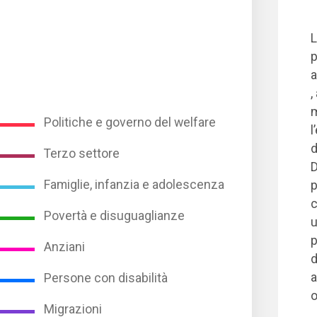
L
p
a
,
m
Politiche e governo del welfare
l
d
Terzo settore
D
Famiglie, infanzia e adolescenza
p
c
Povertà e disuguaglianze
u
p
Anziani
d
a
Persone con disabilità
o
Migrazioni