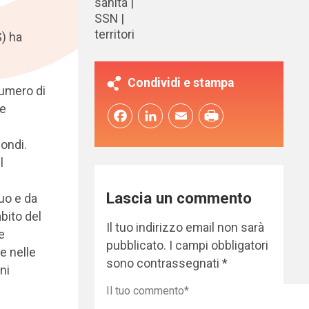
sanità
SSN
territori
S) ha
Condividi e stampa
numero di
te
Facebook
LinkedIn
Email
fondi.
l
Lascia un commento
uo e da
mbito del
Il tuo indirizzo email non sarà
e
pubblicato.
I campi obbligatori
ie nelle
sono contrassegnati
*
ni