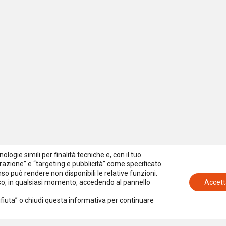
logie simili per finalità tecniche e, con il tuo
azione” e “targeting e pubblicità” come specificato
senso può rendere non disponibili le relative funzioni.
nso, in qualsiasi momento, accedendo al pannello
Accett
Rifiuta” o chiudi questa informativa per continuare