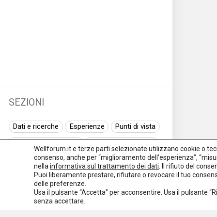
SEZIONI
Dati e ricerche
Esperienze
Punti di vista
Normativa nazionale
Normativa regionale
Wellforum.it e terze parti selezionate utilizzano cookie o tecno
consenso, anche per “miglioramento dell'esperienza”, “misur
Normativa europea
Rassegna normativa
nella
informativa sul trattamento dei dati
. Il rifiuto del con
Puoi liberamente prestare, rifiutare o revocare il tuo conse
I seminari di Welforum
Eventi
delle preferenze.
Usa il pulsante “Accetta” per acconsentire. Usa il pulsante “
Spazio ai promotori
senza accettare.