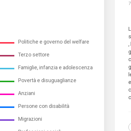
7
L
Politiche e governo del welfare
,
g
Terzo settore
c
g
Famiglie, infanzia e adolescenza
l
Povertà e disuguaglianze
e
c
Anziani
c
Persone con disabilità
Migrazioni