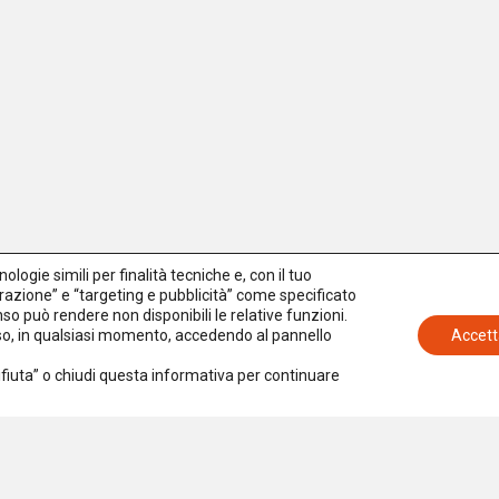
logie simili per finalità tecniche e, con il tuo
azione” e “targeting e pubblicità” come specificato
senso può rendere non disponibili le relative funzioni.
nso, in qualsiasi momento, accedendo al pannello
Accett
Rifiuta” o chiudi questa informativa per continuare
Iscriviti alla newsletter