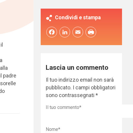
Condividi e stampa
Facebook
LinkedIn
Email
il
 a
Lascia un commento
alla
il padre
Il tuo indirizzo email non sarà
 sorelle
pubblicato.
I campi obbligatori
ado
sono contrassegnati
*