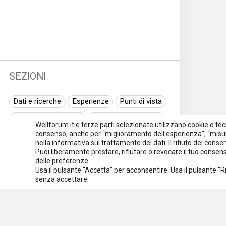
SEZIONI
Dati e ricerche
Esperienze
Punti di vista
Normativa nazionale
Normativa regionale
Wellforum.it e terze parti selezionate utilizzano cookie o tecno
consenso, anche per “miglioramento dell'esperienza”, “misur
Normativa europea
Rassegna normativa
nella
informativa sul trattamento dei dati
. Il rifiuto del con
Puoi liberamente prestare, rifiutare o revocare il tuo conse
I seminari di Welforum
Eventi
delle preferenze.
Usa il pulsante “Accetta” per acconsentire. Usa il pulsante “
Spazio ai promotori
senza accettare.