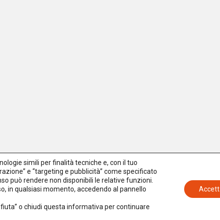
logie simili per finalità tecniche e, con il tuo
azione” e “targeting e pubblicità” come specificato
senso può rendere non disponibili le relative funzioni.
nso, in qualsiasi momento, accedendo al pannello
Accett
Rifiuta” o chiudi questa informativa per continuare