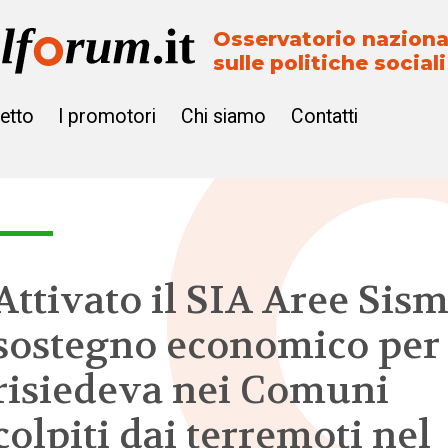
Osservatorio naziona
sulle politiche sociali
getto
I promotori
Chi siamo
Contatti
Attivato il SIA Aree Sism
sostegno economico per 
risiedeva nei Comuni
colpiti dai terremoti nel