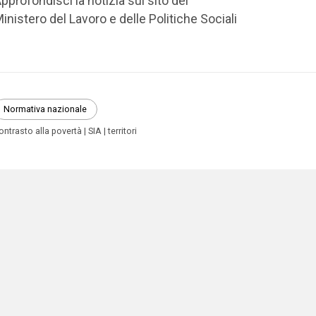
pprofondisci la notizia sul sito del
inistero del Lavoro e delle Politiche Sociali
Normativa nazionale
ontrasto alla povertà
SIA
territori