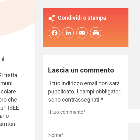
Condividi e stampa
Facebook
LinkedIn
Email
il
Lascia un commento
i tratta
Il tuo indirizzo email non sarà
omuni
pubblicato.
I campi obbligatori
ticolare
sono contrassegnati
*
loro che
 un ISEE
rano
rritori