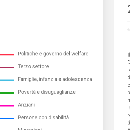
6
Politiche e governo del welfare
I
D
Terzo settore
r
d
Famiglie, infanzia e adolescenza
c
Povertà e disuguaglianze
p
n
Anziani
i
r
Persone con disabilità
d