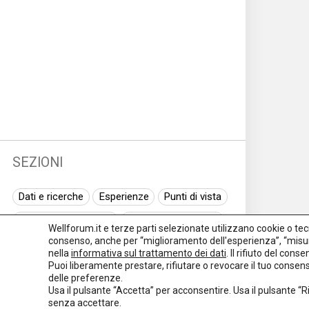
SEZIONI
Dati e ricerche
Esperienze
Punti di vista
Normativa nazionale
Normativa regionale
Wellforum.it e terze parti selezionate utilizzano cookie o tecno
consenso, anche per “miglioramento dell'esperienza”, “misur
Normativa europea
Rassegna normativa
nella
informativa sul trattamento dei dati
. Il rifiuto del con
Puoi liberamente prestare, rifiutare o revocare il tuo conse
I seminari di Welforum
Eventi
delle preferenze.
Usa il pulsante “Accetta” per acconsentire. Usa il pulsante “
Spazio ai promotori
senza accettare.