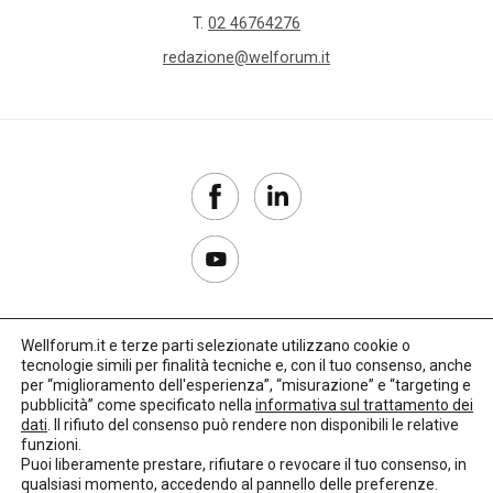
T.
02 46764276
redazione@welforum.it
Wellforum.it e terze parti selezionate utilizzano cookie o
tecnologie simili per finalità tecniche e, con il tuo consenso, anche
Copyright 2017–2026
per “miglioramento dell'esperienza”, “misurazione” e “targeting e
pubblicità” come specificato nella
informativa sul trattamento dei
Privacy Policy
dati
. Il rifiuto del consenso può rendere non disponibili le relative
funzioni.
Impostazioni cookie
Puoi liberamente prestare, rifiutare o revocare il tuo consenso, in
qualsiasi momento, accedendo al pannello delle preferenze.
🌳
Credits:
LO Studio