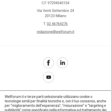
C.F. 97294540154
Via Venti Settembre 24
20123 Milano
T.
02 46764276
redazione@welforum.it
Wellforum.it e terze parti selezionate utilizzano cookie o
tecnologie simili per finalità tecniche e, con il tuo consenso, anche
Copyright 2017–2026
per “miglioramento dell'esperienza”, “misurazione” e “targeting e
pubblicità” come specificato nella
informativa sul trattamento dei