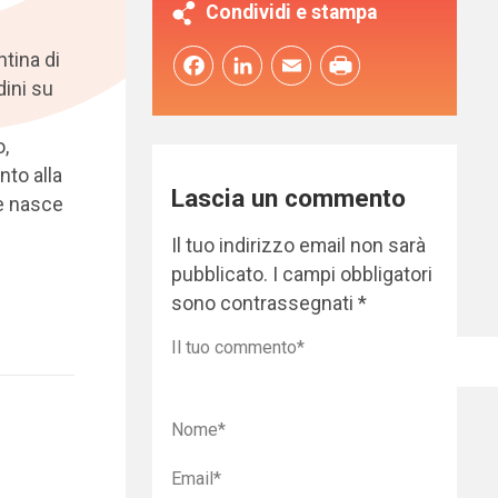
Condividi e stampa
tina di
Facebook
LinkedIn
Email
dini su
u
o,
to alla
Lascia un commento
se nasce
Il tuo indirizzo email non sarà
pubblicato.
I campi obbligatori
sono contrassegnati
*