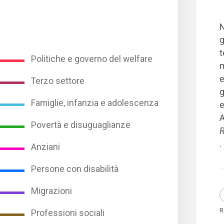
N
g
t
Politiche e governo del welfare
m
e
Terzo settore
g
Famiglie, infanzia e adolescenza
e
A
Povertà e disuguaglianze
R
.
Anziani
Persone con disabilità
Migrazioni
R
Professioni sociali