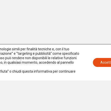
logie simili per finalità tecniche e, con il tuo
azione” e “targeting e pubblicità” come specificato
senso può rendere non disponibili le relative funzioni.
nso, in qualsiasi momento, accedendo al pannello
Accett
Rifiuta” o chiudi questa informativa per continuare
Iscriviti alla newsletter