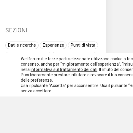
SEZIONI
Dati e ricerche
Esperienze
Punti di vista
Normativa nazionale
Normativa regionale
Wellforum.it e terze parti selezionate utilizzano cookie o tecno
consenso, anche per “miglioramento dell'esperienza”, “misur
Normativa europea
Rassegna normativa
nella
informativa sul trattamento dei dati
. Il rifiuto del con
Puoi liberamente prestare, rifiutare o revocare il tuo conse
I seminari di Welforum
Eventi
delle preferenze.
Usa il pulsante “Accetta” per acconsentire. Usa il pulsante “
Spazio ai promotori
senza accettare.