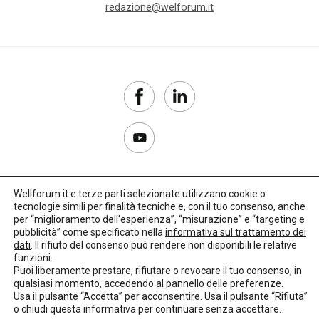
redazione@welforum.it
Wellforum.it e terze parti selezionate utilizzano cookie o
tecnologie simili per finalità tecniche e, con il tuo consenso, anche
Copyright 2017–2026
per “miglioramento dell'esperienza”, “misurazione” e “targeting e
pubblicità” come specificato nella
informativa sul trattamento dei
Privacy Policy
dati
. Il rifiuto del consenso può rendere non disponibili le relative
funzioni.
Impostazioni cookie
Puoi liberamente prestare, rifiutare o revocare il tuo consenso, in
qualsiasi momento, accedendo al pannello delle preferenze.
🌳
Credits:
LO Studio
Usa il pulsante “Accetta” per acconsentire. Usa il pulsante “Rifiuta”
o chiudi questa informativa per continuare senza accettare.