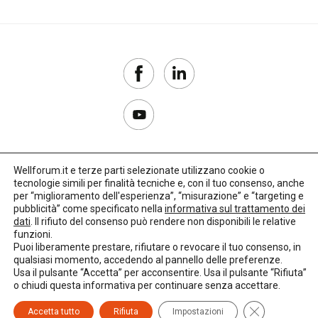
Wellforum.it e terze parti selezionate utilizzano cookie o
tecnologie simili per finalità tecniche e, con il tuo consenso, anche
Copyright 2017–2026
per “miglioramento dell'esperienza”, “misurazione” e “targeting e
pubblicità” come specificato nella
informativa sul trattamento dei
Privacy Policy
dati
. Il rifiuto del consenso può rendere non disponibili le relative
funzioni.
Impostazioni cookie
Puoi liberamente prestare, rifiutare o revocare il tuo consenso, in
qualsiasi momento, accedendo al pannello delle preferenze.
🌳
Credits:
LO Studio
Usa il pulsante “Accetta” per acconsentire. Usa il pulsante “Rifiuta”
o chiudi questa informativa per continuare senza accettare.
Close GDPR C
Accetta tutto
Rifiuta
Impostazioni