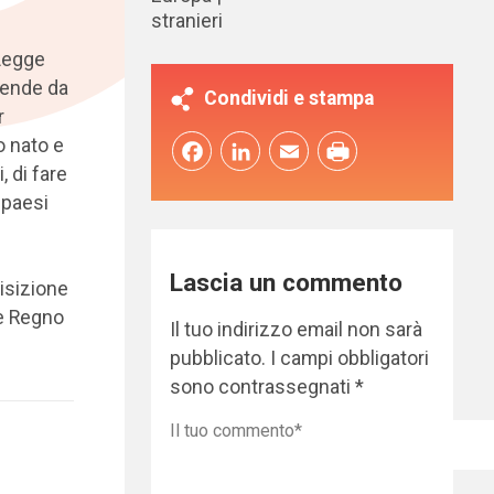
stranieri
 Legge
cende da
Condividi e stampa
r
o nato e
Facebook
LinkedIn
Email
, di fare
 paesi
Lascia un commento
isizione
 e Regno
Il tuo indirizzo email non sarà
pubblicato.
I campi obbligatori
sono contrassegnati
*