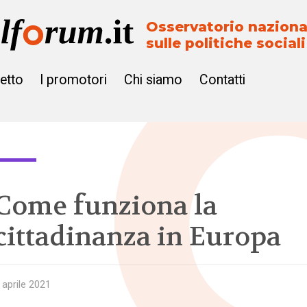
Osservatorio naziona
sulle politiche sociali
getto
I promotori
Chi siamo
Contatti
Come funziona la
cittadinanza in Europa
 aprile 2021