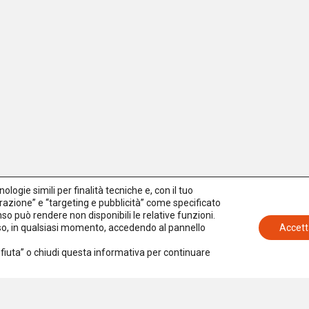
logie simili per finalità tecniche e, con il tuo
azione” e “targeting e pubblicità” come specificato
senso può rendere non disponibili le relative funzioni.
nso, in qualsiasi momento, accedendo al pannello
Accett
Rifiuta” o chiudi questa informativa per continuare