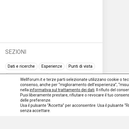
SEZIONI
Dati e ricerche
Esperienze
Punti di vista
Normativa nazionale
Normativa regionale
Wellforum.it e terze parti selezionate utilizzano cookie o tecno
consenso, anche per “miglioramento dell'esperienza”, “misur
Normativa europea
Rassegna normativa
nella
informativa sul trattamento dei dati
. Il rifiuto del con
Puoi liberamente prestare, rifiutare o revocare il tuo conse
I seminari di Welforum
Eventi
delle preferenze.
Usa il pulsante “Accetta” per acconsentire. Usa il pulsante “
Spazio ai promotori
senza accettare.