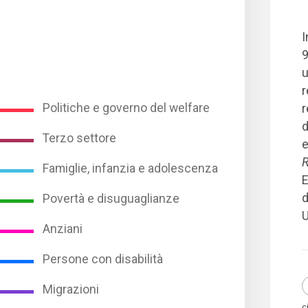
I
9
u
r
Politiche e governo del welfare
r
d
Terzo settore
e
R
Famiglie, infanzia e adolescenza
E
d
Povertà e disuguaglianze
U
Anziani
Persone con disabilità
Migrazioni
c