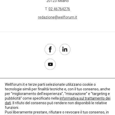
20123 Milano
T.
02 46764276
redazione@welforum.it
Wellforum.it e terze parti selezionate utilizzano cookie o
tecnologie simili per finalità tecniche e, con il tuo consenso, anche
Copyright 2017–2026
per “miglioramento dell'esperienza”, “misurazione” e “targeting e
pubblicità” come specificato nella
informativa sul trattamento dei
Privacy Policy
dati
. Il rifiuto del consenso può rendere non disponibili le relative
funzioni.
Impostazioni cookie
Puoi liberamente prestare, rifiutare o revocare il tuo consenso, in