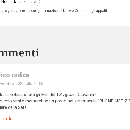
Normativa nazionale
oprogettazione
coprogrammazione
Nuovo Codice degli appalti
mmenti
rico radice
vembre 2020 alle 11:58
bella notizia x tutti gli Enti del T.Z., grazie Giovanni !
rticolo simile meriterebbe un posto nel settimanale “BUONE NOTIZIE
iere della Sera.
pondi