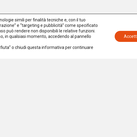
logie simili per finalità tecniche e, con il tuo
azione” e “targeting e pubblicità” come specificato
senso può rendere non disponibili le relative funzioni.
nso, in qualsiasi momento, accedendo al pannello
Accett
Rifiuta” o chiudi questa informativa per continuare
Iscriviti alla newsletter
Accetto la
Privacy Policy