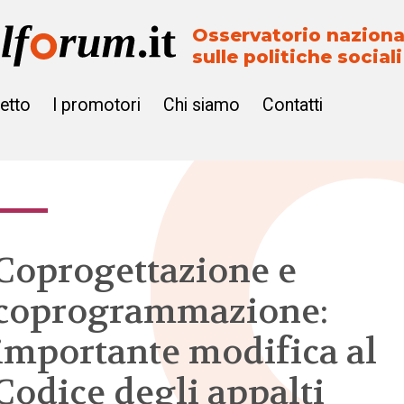
Osservatorio naziona
sulle politiche sociali
getto
I promotori
Chi siamo
Contatti
Coprogettazione e
coprogrammazione:
importante modifica al
Codice degli appalti