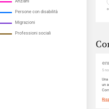
Anziani
c
Persone con disabilità
Migrazioni
Professioni sociali
Co
en
5 no
Una 
un a
Corr
Ris