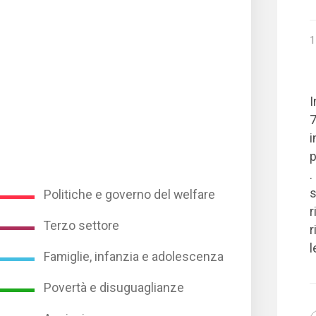
1
I
7
i
p
.
s
Politiche e governo del welfare
r
Terzo settore
r
l
Famiglie, infanzia e adolescenza
Povertà e disuguaglianze