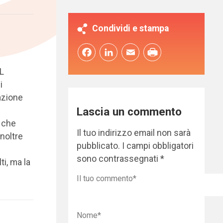
Condividi e stampa
Facebook
LinkedIn
Email
DL
ni
azione
Lascia un commento
o che
Il tuo indirizzo email non sarà
inoltre
pubblicato.
I campi obbligatori
sono contrassegnati
*
ti, ma la