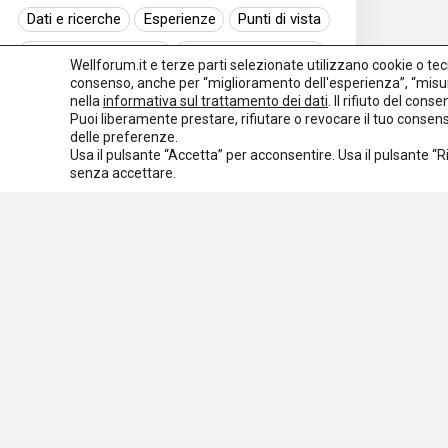
Dati e ricerche
Esperienze
Punti di vista
Normativa nazionale
Normativa regionale
Wellforum.it e terze parti selezionate utilizzano cookie o tecno
consenso, anche per “miglioramento dell'esperienza”, “misur
Normativa europea
Rassegna normativa
nella
informativa sul trattamento dei dati
. Il rifiuto del con
Puoi liberamente prestare, rifiutare o revocare il tuo conse
I seminari di Welforum
Eventi
delle preferenze.
Usa il pulsante “Accetta” per acconsentire. Usa il pulsante “
Spazio ai promotori
senza accettare.