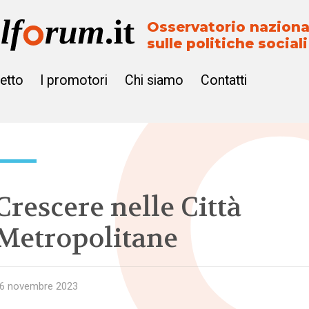
Osservatorio naziona
sulle politiche sociali
getto
I promotori
Chi siamo
Contatti
Crescere nelle Città
Metropolitane
6 novembre 2023