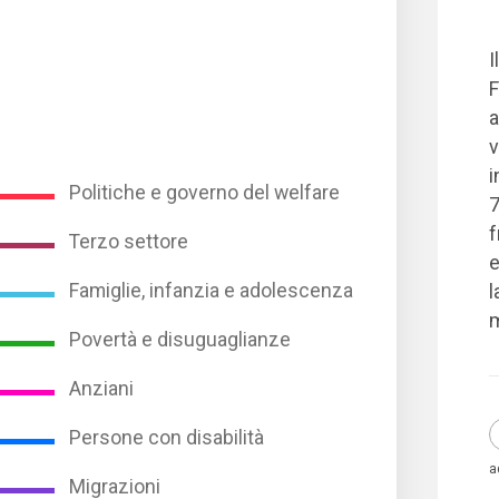
I
F
a
v
i
Politiche e governo del welfare
7
f
Terzo settore
e
Famiglie, infanzia e adolescenza
l
m
Povertà e disuguaglianze
Anziani
Persone con disabilità
a
Migrazioni