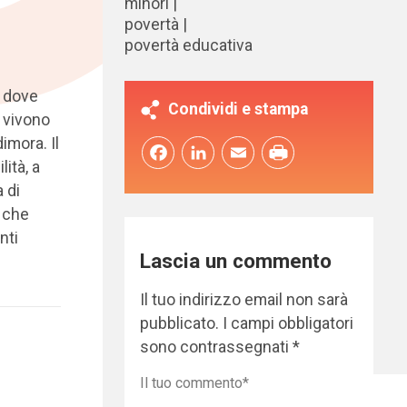
minori
povertà
povertà educativa
, dove
Condividi e stampa
5 vivono
imora. Il
Facebook
LinkedIn
Email
lità, a
 di
e che
nti
Lascia un commento
Il tuo indirizzo email non sarà
pubblicato.
I campi obbligatori
sono contrassegnati
*