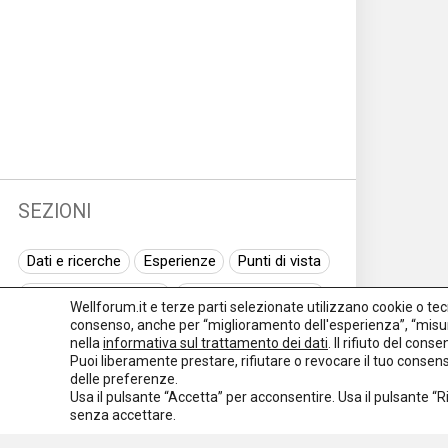
SEZIONI
Dati e ricerche
Esperienze
Punti di vista
Normativa nazionale
Normativa regionale
Wellforum.it e terze parti selezionate utilizzano cookie o tecno
consenso, anche per “miglioramento dell'esperienza”, “misur
Normativa europea
Rassegna normativa
nella
informativa sul trattamento dei dati
. Il rifiuto del con
Puoi liberamente prestare, rifiutare o revocare il tuo conse
I seminari di Welforum
Eventi
delle preferenze.
Usa il pulsante “Accetta” per acconsentire. Usa il pulsante “
Spazio ai promotori
senza accettare.