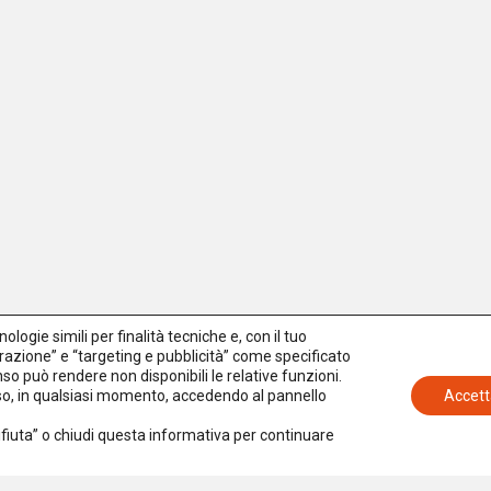
logie simili per finalità tecniche e, con il tuo
azione” e “targeting e pubblicità” come specificato
senso può rendere non disponibili le relative funzioni.
nso, in qualsiasi momento, accedendo al pannello
Accett
Rifiuta” o chiudi questa informativa per continuare