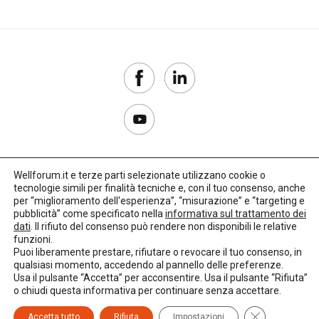
Wellforum.it e terze parti selezionate utilizzano cookie o
tecnologie simili per finalità tecniche e, con il tuo consenso, anche
Copyright 2017–2026
per “miglioramento dell'esperienza”, “misurazione” e “targeting e
pubblicità” come specificato nella
informativa sul trattamento dei
Privacy Policy
dati
. Il rifiuto del consenso può rendere non disponibili le relative
funzioni.
Impostazioni cookie
Puoi liberamente prestare, rifiutare o revocare il tuo consenso, in
qualsiasi momento, accedendo al pannello delle preferenze.
🌳
Credits:
LO Studio
Usa il pulsante “Accetta” per acconsentire. Usa il pulsante “Rifiuta”
o chiudi questa informativa per continuare senza accettare.
Close GDPR C
Accetta tutto
Rifiuta
Impostazioni