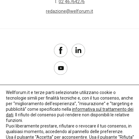
T.
02 46764276
redazione@welforum.it
Wellforum.it e terze parti selezionate utilizzano cookie o
tecnologie simili per finalità tecniche e, con il tuo consenso, anche
Copyright 2017–2026
per “miglioramento dell'esperienza”, “misurazione” e “targeting e
pubblicità” come specificato nella
informativa sul trattamento dei
Privacy Policy
dati
. Il rifiuto del consenso può rendere non disponibili le relative
funzioni.
Impostazioni cookie
Puoi liberamente prestare, rifiutare o revocare il tuo consenso, in
qualsiasi momento, accedendo al pannello delle preferenze.
🌳
Credits:
LO Studio
Usa il pulsante “Accetta” per acconsentire. Usa il pulsante “Rifiuta”