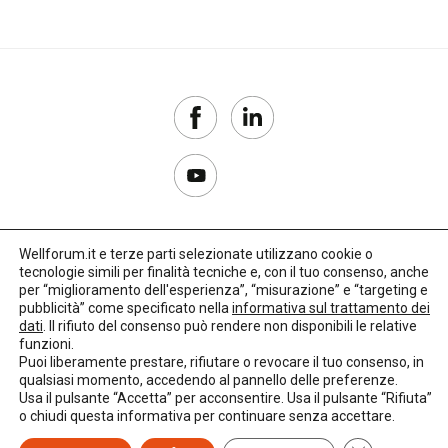
Wellforum.it e terze parti selezionate utilizzano cookie o
tecnologie simili per finalità tecniche e, con il tuo consenso, anche
Copyright 2017–2026
per “miglioramento dell'esperienza”, “misurazione” e “targeting e
pubblicità” come specificato nella
informativa sul trattamento dei
Privacy Policy
dati
. Il rifiuto del consenso può rendere non disponibili le relative
funzioni.
Impostazioni cookie
Puoi liberamente prestare, rifiutare o revocare il tuo consenso, in
qualsiasi momento, accedendo al pannello delle preferenze.
🌳
Credits:
LO Studio
Usa il pulsante “Accetta” per acconsentire. Usa il pulsante “Rifiuta”
o chiudi questa informativa per continuare senza accettare.