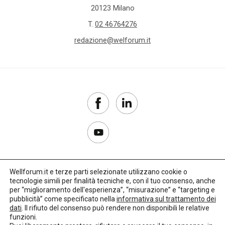
20123 Milano
T.
02 46764276
redazione@welforum.it
Wellforum.it e terze parti selezionate utilizzano cookie o
tecnologie simili per finalità tecniche e, con il tuo consenso, anche
Copyright 2017–2026
per “miglioramento dell'esperienza”, “misurazione” e “targeting e
pubblicità” come specificato nella
informativa sul trattamento dei
Privacy Policy
dati
. Il rifiuto del consenso può rendere non disponibili le relative
funzioni.
Impostazioni cookie