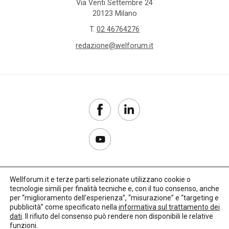
Via Venti Settembre 24
20123 Milano
T.
02 46764276
redazione@welforum.it
Wellforum.it e terze parti selezionate utilizzano cookie o
tecnologie simili per finalità tecniche e, con il tuo consenso, anche
Copyright 2017–2026
per “miglioramento dell'esperienza”, “misurazione” e “targeting e
pubblicità” come specificato nella
informativa sul trattamento dei
Privacy Policy
dati
. Il rifiuto del consenso può rendere non disponibili le relative
funzioni.
Impostazioni cookie